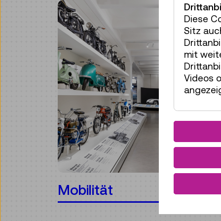
Drittanb
Diese C
Sitz auc
Drittanb
mit wei
Drittanb
Videos o
angezeig
Mobilität