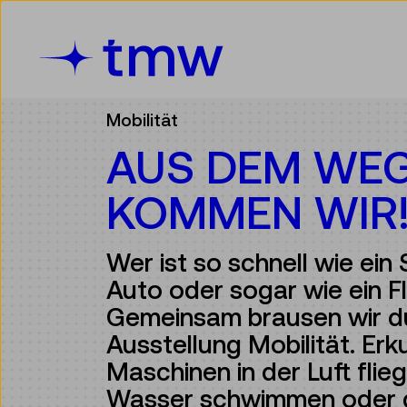
Accesskey [3]
Accesskey [1]
Accesskey [2]
Accesskey [4]
Zum Inhalt
Zum Hauptmenü
Zur Suche
Zur Zielgruppennavigation
Mobilität
AUS DEM WEG
KOMMEN WIR
Wer ist so schnell wie ein S
Auto oder sogar wie ein 
Gemeinsam brausen wir d
Ausstellung Mobilität. Er
Maschinen in der Luft flie
Wasser schwimmen oder 