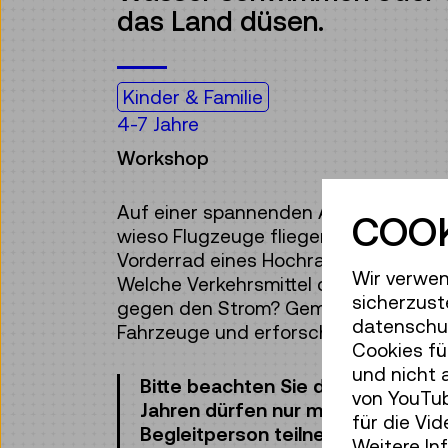
das Land düsen.
Kinder & Familie
4-7 Jahre
Workshop
Auf einer spannenden Abenteuerreise
COOK
wieso Flugzeuge fliegen, Schiffe nich
Vorderrad eines Hochrads fast so gro
Wir verwen
Welche Verkehrsmittel dampfen, gle
sicherzust
gegen den Strom? Gemeinsam entdec
datenschut
Fahrzeuge und erforschen eigenhändig
Cookies fü
und nicht 
Bitte beachten Sie die Altersanga
von YouTub
Jahren dürfen nur mit einer erwa
für die Vi
Begleitperson teilnehmen.
Weitere In