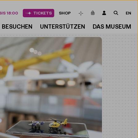
ARTIKEL IM WAREN
LOGIN
SUCHE
IS 18:00
TICKETS
SHOP
EN
MERKLISTE
BESUCHEN
UNTERSTÜTZEN
DAS MUSEUM