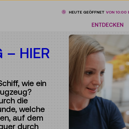
HEUTE GEÖFFNET
VON 10:00 B
ENTDECKEN
 – HIER
!
chiff, wie ein
Flugzeug?
urch die
kunde, welche
gen, auf dem
quer durch