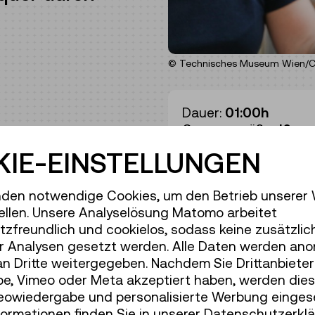
© Technisches Museum Wien/Chr
Dauer:
01:00h
Gruppengröße:
16
 finden wir heraus,
IE-EINSTELLUNGEN
Erwachsene
€ 6,50
t sinken und das
Unter 19 Jahren
€ 6,5
ß wie ein Mensch ist.
den notwendige Cookies, um den Betrieb unserer
iten oder schwimmen
ellen. Unsere Analyselösung Matomo arbeitet
ken wir verschiede
zfreundlich und cookielos, sodass keine zusätzlic
 wie sie funktionieren.
r Analysen gesetzt werden. Alle Daten werden ano
an Dritte weitergegeben. Nachdem Sie Drittanbiete
ben! Kinder unter 8
e, Vimeo oder Meta akzeptiert haben, werden die
chsenen
deowiedergabe und personalisierte Werbung einges
formationen finden Sie in unserer Datenschutzerklä