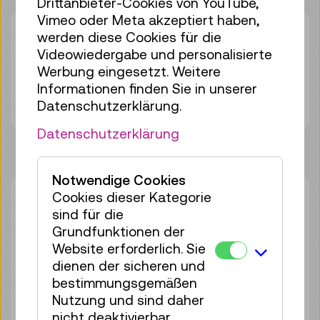
Drittanbieter-Cookies von YouTube,
Vimeo oder Meta akzeptiert haben,
Dauer:
01:00h
werden diese Cookies für die
Gruppengröße:
16
Videowiedergabe und personalisierte
Werbung eingesetzt. Weitere
Erwachsene
€ 6,50
Informationen finden Sie in unserer
Unter 19 Jahren
€ 6,50
Datenschutzerklärung.
Datenschutzerklärung
Notwendige Cookies
Cookies dieser Kategorie
So 09.08.
11:00
–
12:00
sind für die
Workshop
Grundfunktionen der
16 Plätze frei
Website erforderlich. Sie
Tickets
€ 6,50
dienen der sicheren und
bestimmungsgemäßen
Sa 29.08.
11:00
–
12:00
Nutzung und sind daher
Workshop
nicht deaktivierbar.