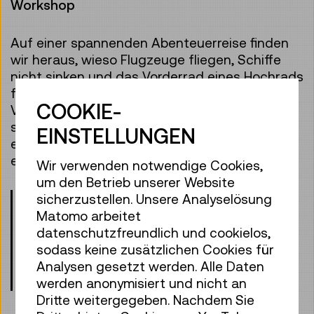
Workshop
Auf einer spannenden Abenteuerreise finden
wir heraus, wieso Flugzeuge fliegen, Schiffe
nicht sinken und das Vorderrad eines Hochrads
fast so groß wie ein Mensch ist. Welche
COOKIE-
Verkehrsmittel dampfen, gleiten oder
schwimmen gegen den Strom? Gemeinsam
EINSTELLUNGEN
entdecken wir verschiede Fahrzeuge und
erforschen eigenhändig wie sie funktionieren.
Wir verwenden notwendige Cookies,
um den Betrieb unserer Website
Bitte beachten Sie die Altersangaben!
sicherzustellen. Unsere Analyselösung
Kinder unter 8 Jahren dürfen nur mit
Matomo arbeitet
einer erwachsenen Begleitperson
datenschutzfreundlich und cookielos,
teilnehmen.
sodass keine zusätzlichen Cookies für
Analysen gesetzt werden. Alle Daten
Treffpunkt: Eingangshalle, Ebene 0
werden anonymisiert und nicht an
Dritte weitergegeben. Nachdem Sie