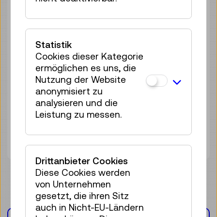
16 Plätze frei
Tickets
€ 6,50
Sa 05.09.
11:00
–
12:00
Statistik
Workshop
Cookies dieser Kategorie
14 Plätze frei
ermöglichen es uns, die
Tickets
Nutzung der Website
€ 6,50
anonymisiert zu
Sa 19.09.
11:00
–
12:00
analysieren und die
Leistung zu messen.
Workshop
16 Plätze frei
Tickets
€ 6,50
Drittanbieter Cookies
Diese Cookies werden
von Unternehmen
gesetzt, die ihren Sitz
auch in Nicht-EU-Ländern