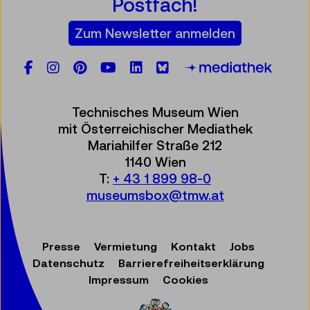
Postfach!
Zum Newsletter anmelden
Facebook
Instagram
Pinterest
YouTube
LinkedIn
Bluesky
Öste
Technisches Museum Wien
mit Österreichischer Mediathek
Mariahilfer Straße 212
1140 Wien
T:
+ 43 1 899 98-0
museumsbox@tmw.at
Presse
Vermietung
Kontakt
Jobs
Datenschutz
Barrierefreiheitserklärung
Impressum
Cookies