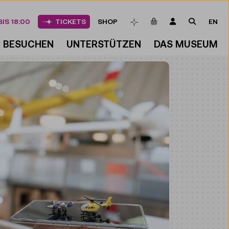
ARTIKEL IM WAREN
LOGIN
SUCHE
IS 18:00
TICKETS
SHOP
EN
MERKLISTE
BESUCHEN
UNTERSTÜTZEN
DAS MUSEUM