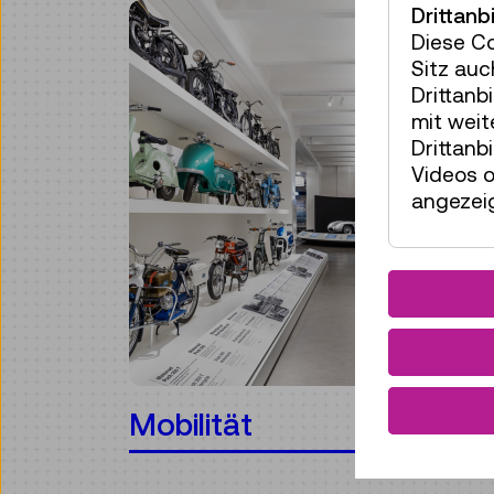
Drittanb
Diese C
Sitz auc
Drittanb
mit wei
Drittanb
Videos o
angezeig
Mobilität