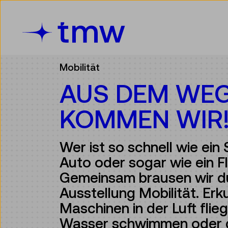
Accesskey [3]
Accesskey [1]
Accesskey [2]
Accesskey [4]
Zum Inhalt
Zum Hauptmenü
Zur Suche
Zur Zielgruppennavigation
Mobilität
AUS DEM WEG
KOMMEN WIR
Wer ist so schnell wie ein S
Auto oder sogar wie ein 
Gemeinsam brausen wir d
Ausstellung Mobilität. Er
Maschinen in der Luft flie
Wasser schwimmen oder 