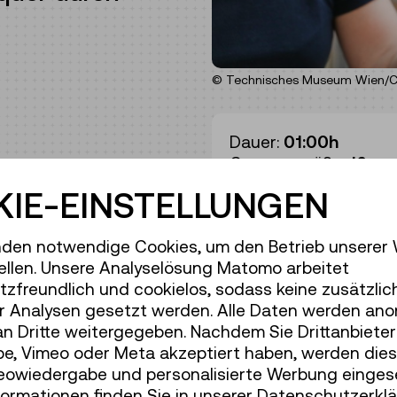
© Technisches Museum Wien/Chr
Dauer:
01:00h
Gruppengröße:
16
 finden wir heraus,
IE-EINSTELLUNGEN
Erwachsene
€ 6,50
t sinken und das
Unter 19 Jahren
€ 6,5
ß wie ein Mensch ist.
den notwendige Cookies, um den Betrieb unserer
iten oder schwimmen
ellen. Unsere Analyselösung Matomo arbeitet
ken wir verschiede
zfreundlich und cookielos, sodass keine zusätzlic
 wie sie funktionieren.
r Analysen gesetzt werden. Alle Daten werden ano
an Dritte weitergegeben. Nachdem Sie Drittanbiete
ben! Kinder unter 8
e, Vimeo oder Meta akzeptiert haben, werden die
chsenen
deowiedergabe und personalisierte Werbung einges
formationen finden Sie in unserer Datenschutzerklä