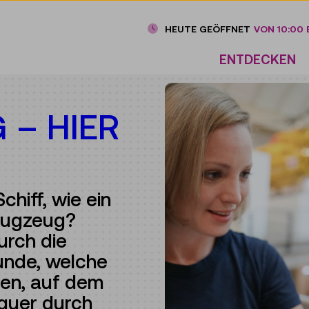
HEUTE GEÖFFNET
VON 10:00 B
ENTDECKEN
 – HIER
!
chiff, wie ein
Flugzeug?
urch die
kunde, welche
gen, auf dem
quer durch