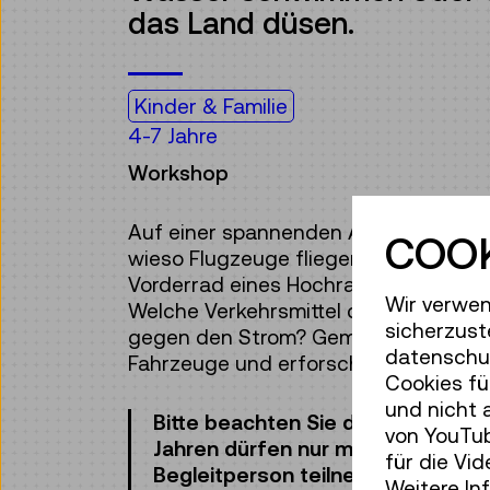
das Land düsen.
Kinder & Familie
4-7 Jahre
Workshop
Auf einer spannenden Abenteuerreise
COOK
wieso Flugzeuge fliegen, Schiffe nich
Vorderrad eines Hochrads fast so gro
Wir verwen
Welche Verkehrsmittel dampfen, gle
sicherzust
gegen den Strom? Gemeinsam entdec
datenschut
Fahrzeuge und erforschen eigenhändig
Cookies fü
und nicht 
Bitte beachten Sie die Altersanga
von YouTub
Jahren dürfen nur mit einer erwa
für die Vi
Begleitperson teilnehmen.
Weitere In