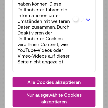
haben können. Diese
Drittanbieter führen die
Sa 08.08.
16:30
–
17:00
Informationen unter
Führung / Aktion
Umständen mit weiteren
4 Plätze frei
Daten zusammen. Durch
Tickets
€ 3,90
Deaktivieren der
Drittanbieter Cookies
Sa 08.08.
17:00
–
17:30
wird Ihnen Content, wie
Führung / Aktion
YouTube-Videos oder
4 Plätze frei
Vimeo-Videos auf dieser
Tickets
€ 3,90
Seite nicht angezeigt.
So 09.08.
10:30
–
11:00
Führung / Aktion
Alle Cookies akzeptieren
4 Plätze frei
Tickets
€ 3,90
Nur ausgewählte Cookies
So 09.08.
11:00
–
11:30
akzeptieren
Führung / Aktion