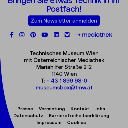
Bringen Sie etwas Technik in Ihr
Postfach!
Zum Newsletter anmelden
Facebook
Instagram
Pinterest
YouTube
LinkedIn
Bluesky
Öste
Technisches Museum Wien
mit Österreichischer Mediathek
Mariahilfer Straße 212
1140 Wien
T:
+ 43 1 899 98-0
museumsbox@tmw.at
Presse
Vermietung
Kontakt
Jobs
Datenschutz
Barrierefreiheitserklärung
Impressum
Cookies