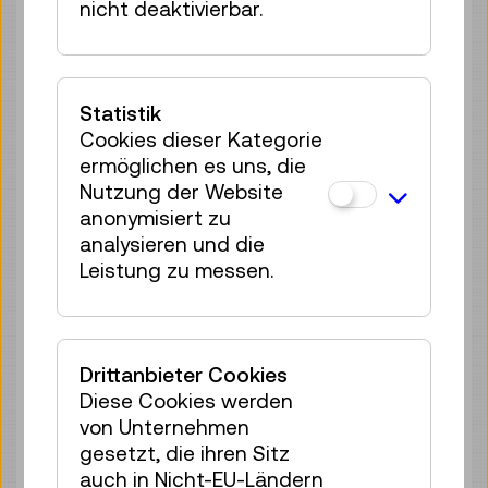
nicht deaktivierbar.
Führung / Aktion
4 Plätze frei
Tickets
€ 3,90
Statistik
Sa 08.08.
14:00
–
14:30
Cookies dieser Kategorie
Führung / Aktion
ermöglichen es uns, die
4 Plätze frei
Nutzung der Website
Tickets
€ 3,90
anonymisiert zu
analysieren und die
Sa 08.08.
15:00
–
15:30
Leistung zu messen.
Führung / Aktion
4 Plätze frei
Tickets
€ 3,90
Drittanbieter Cookies
Sa 08.08.
15:30
–
16:00
Diese Cookies werden
von Unternehmen
Führung / Aktion
gesetzt, die ihren Sitz
4 Plätze frei
auch in Nicht-EU-Ländern
Tickets
€ 3,90