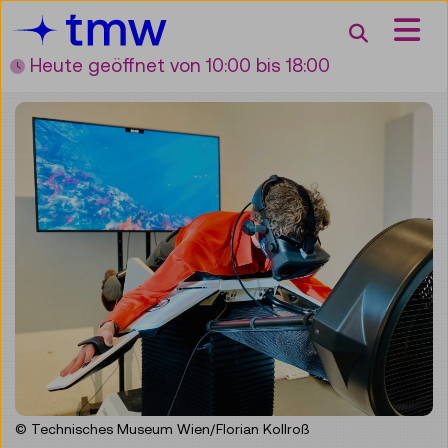
Accesskey [3]
Accesskey [1]
Accesskey [2]
Accesskey [4]
Zum Inhalt
Zum Hauptmenü
Zur Suche
Zur Zielgruppennavigation
Suche
Heute geöffnet
von 10:00 bis 18:00
© Technisches Museum Wien/Florian Kollroß