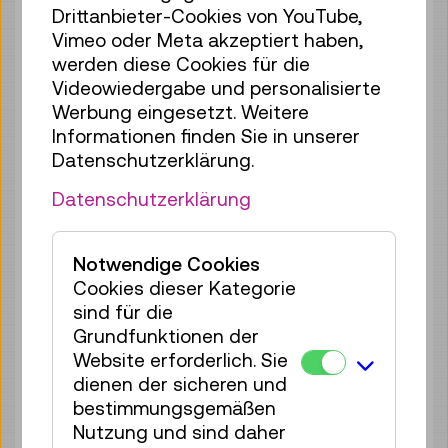
Drittanbieter-Cookies von YouTube,
2 Plätze frei
Vimeo oder Meta akzeptiert haben,
Tickets
€ 3,90
werden diese Cookies für die
Videowiedergabe und personalisierte
Sa 08.08.
11:30
–
12:00
Werbung eingesetzt. Weitere
Führung / Aktion
Informationen finden Sie in unserer
1 Platz frei
Datenschutzerklärung.
Tickets
€ 3,90
Datenschutzerklärung
Sa 08.08.
12:00
–
12:30
Führung / Aktion
Notwendige Cookies
Ausgebucht
Cookies dieser Kategorie
sind für die
Sa 08.08.
13:00
–
13:30
Grundfunktionen der
Führung / Aktion
Website erforderlich. Sie
4 Plätze frei
dienen der sicheren und
Tickets
€ 3,90
bestimmungsgemäßen
Nutzung und sind daher
Sa 08.08.
13:30
–
14:00