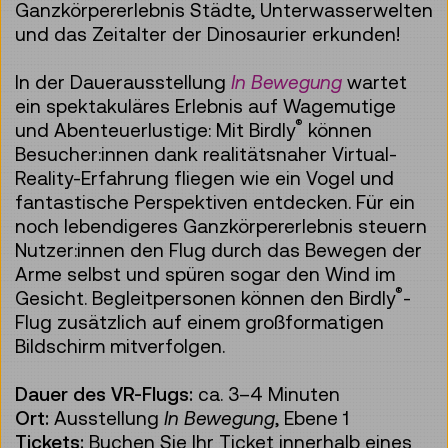
Ganzkörpererlebnis Städte, Unterwasserwelten
und das Zeitalter der Dinosaurier erkunden!
In der Dauerausstellung
In Bewegung
wartet
ein spektakuläres Erlebnis auf Wagemutige
®
und Abenteuerlustige: Mit Birdly
können
Besucher:innen dank realitätsnaher Virtual-
Reality-Erfahrung fliegen wie ein Vogel und
fantastische Perspektiven entdecken. Für ein
noch lebendigeres Ganzkörpererlebnis steuern
Nutzer:innen den Flug durch das Bewegen der
Arme selbst und spüren sogar den Wind im
®
Gesicht. Begleitpersonen können den Birdly
-
Flug zusätzlich auf einem großformatigen
Bildschirm mitverfolgen.
Dauer des VR-Flugs:
ca. 3–4 Minuten
Ort:
Ausstellung
In Bewegung
, Ebene 1
Tickets:
Buchen Sie Ihr Ticket innerhalb eines