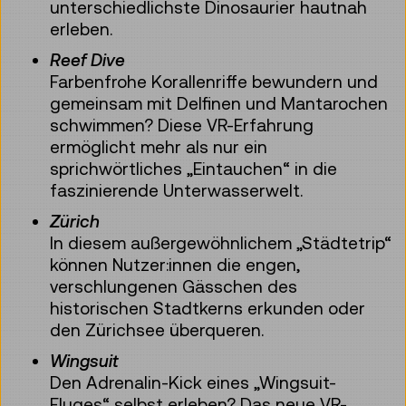
unterschiedlichste Dinosaurier hautnah
erleben.
Reef Dive
Farbenfrohe Korallenriffe bewundern und
gemeinsam mit Delfinen und Mantarochen
schwimmen? Diese VR-Erfahrung
ermöglicht mehr als nur ein
sprichwörtliches „Eintauchen“ in die
faszinierende Unterwasserwelt.
Zürich
In diesem außergewöhnlichem „Städtetrip“
können Nutzer:innen die engen,
verschlungenen Gässchen des
historischen Stadtkerns erkunden oder
den Zürichsee überqueren.
Wingsuit
Den Adrenalin-Kick eines „Wingsuit-
Fluges“ selbst erleben? Das neue VR-