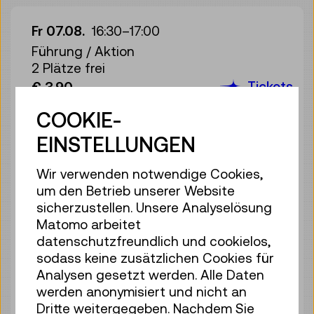
Fr 07.08.
16:30
–
17:00
Führung / Aktion
2 Plätze frei
Tickets
€ 3,90
COOKIE-
Fr 07.08.
17:00
–
17:30
Führung / Aktion
EINSTELLUNGEN
4 Plätze frei
Tickets
Wir verwenden notwendige Cookies,
€ 3,90
um den Betrieb unserer Website
Sa 08.08.
10:30
–
11:00
sicherzustellen. Unsere Analyselösung
Matomo arbeitet
Führung / Aktion
datenschutzfreundlich und cookielos,
4 Plätze frei
sodass keine zusätzlichen Cookies für
Tickets
€ 3,90
Analysen gesetzt werden. Alle Daten
werden anonymisiert und nicht an
Sa 08.08.
11:00
–
11:30
Dritte weitergegeben. Nachdem Sie
Führung / Aktion