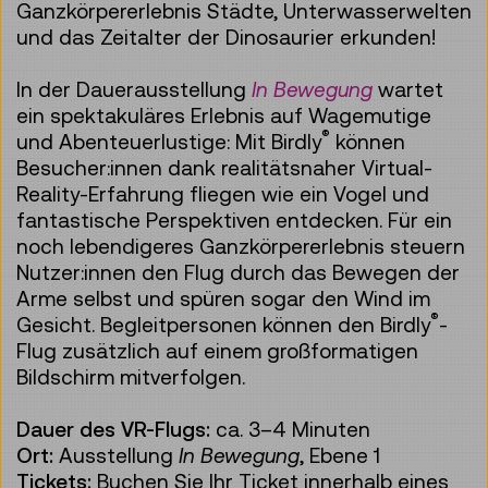
Ganzkörpererlebnis Städte, Unterwasserwelten
und das Zeitalter der Dinosaurier erkunden!
In der Dauerausstellung
In Bewegung
wartet
ein spektakuläres Erlebnis auf Wagemutige
®
und Abenteuerlustige: Mit Birdly
können
Besucher:innen dank realitätsnaher Virtual-
Reality-Erfahrung fliegen wie ein Vogel und
fantastische Perspektiven entdecken. Für ein
noch lebendigeres Ganzkörpererlebnis steuern
Nutzer:innen den Flug durch das Bewegen der
Arme selbst und spüren sogar den Wind im
®
Gesicht. Begleitpersonen können den Birdly
-
Flug zusätzlich auf einem großformatigen
Bildschirm mitverfolgen.
Dauer des VR-Flugs:
ca. 3–4 Minuten
Ort:
Ausstellung
In Bewegung
, Ebene 1
Tickets:
Buchen Sie Ihr Ticket innerhalb eines