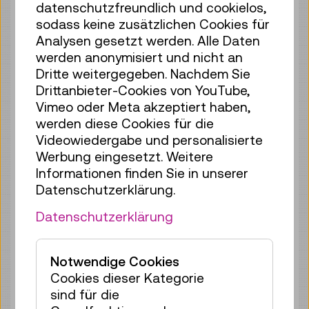
datenschutzfreundlich und cookielos,
Fr 07.08.
15:00
–
15:30
sodass keine zusätzlichen Cookies für
Führung / Aktion
Analysen gesetzt werden. Alle Daten
4 Plätze frei
werden anonymisiert und nicht an
Tickets
€ 3,90
Dritte weitergegeben. Nachdem Sie
Drittanbieter-Cookies von YouTube,
Fr 07.08.
15:30
–
16:00
Vimeo oder Meta akzeptiert haben,
Führung / Aktion
werden diese Cookies für die
4 Plätze frei
Videowiedergabe und personalisierte
Werbung eingesetzt. Weitere
Tickets
€ 3,90
Informationen finden Sie in unserer
Fr 07.08.
16:30
–
17:00
Datenschutzerklärung.
Führung / Aktion
Datenschutzerklärung
2 Plätze frei
Tickets
€ 3,90
Notwendige Cookies
Fr 07.08.
17:00
–
17:30
Cookies dieser Kategorie
Führung / Aktion
sind für die