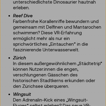
unterschiedlichste Dinosaurier hautnah
erleben.
Reef Dive
Farbenfrohe Korallenriffe bewundern und
gemeinsam mit Delfinen und Mantarochen
schwimmen? Diese VR-Erfahrung
ermöglicht mehr als nur ein
sprichwörtliches „Eintauchen“ in die
faszinierende Unterwasserwelt.
Zürich
In diesem außergewöhnlichem „Städtetrip“
können Nutzer:innen die engen,
verschlungenen Gässchen des
historischen Stadtkerns erkunden oder
den Zürichsee überqueren.
Wingsuit
Den Adrenalin-Kick eines „Wingsuit-
Fluges“ selbst erleben? Das neue VR-