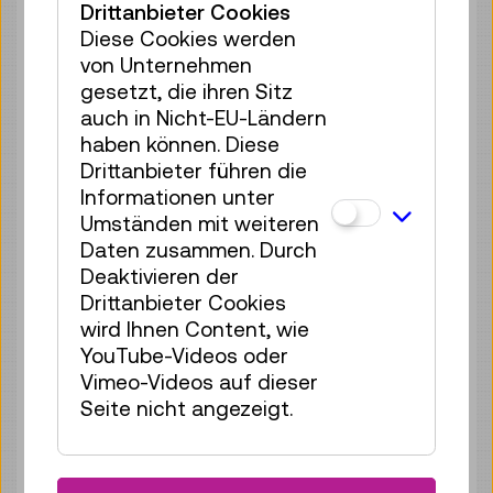
Sa 08.08.
12:00
–
12:30
Drittanbieter Cookies
Führung / Aktion
Diese Cookies werden
Ausgebucht
von Unternehmen
gesetzt, die ihren Sitz
Sa 08.08.
13:00
–
13:30
auch in Nicht-EU-Ländern
Führung / Aktion
haben können. Diese
4 Plätze frei
Drittanbieter führen die
Tickets
€ 3,90
Informationen unter
Umständen mit weiteren
Sa 08.08.
13:30
–
14:00
Daten zusammen. Durch
Führung / Aktion
Deaktivieren der
4 Plätze frei
Drittanbieter Cookies
wird Ihnen Content, wie
Tickets
€ 3,90
YouTube-Videos oder
Sa 08.08.
14:00
–
14:30
Vimeo-Videos auf dieser
Seite nicht angezeigt.
Führung / Aktion
4 Plätze frei
Tickets
€ 3,90