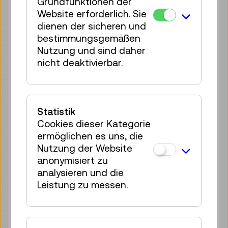
4 Plätze frei
Grundfunktionen der
Website erforderlich. Sie
Tickets
€ 3,90
dienen der sicheren und
Sa 08.08.
bestimmungsgemäßen
10:30
–
11:00
Nutzung und sind daher
Führung / Aktion
nicht deaktivierbar.
4 Plätze frei
Tickets
€ 3,90
Sa 08.08.
11:00
–
11:30
Statistik
Führung / Aktion
Cookies dieser Kategorie
2 Plätze frei
ermöglichen es uns, die
Tickets
€ 3,90
Nutzung der Website
anonymisiert zu
Sa 08.08.
11:30
–
12:00
analysieren und die
Führung / Aktion
Leistung zu messen.
1 Platz frei
Tickets
€ 3,90