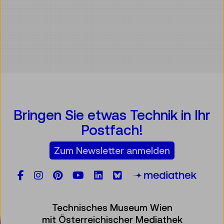
Bringen Sie etwas Technik in Ihr
Postfach!
Zum Newsletter anmelden
Facebook
Instagram
Pinterest
YouTube
LinkedIn
Bluesky
Öste
Technisches Museum Wien
mit Österreichischer Mediathek