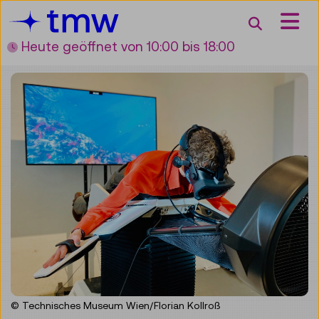
Accesskey [3]
Accesskey [1]
Accesskey [2]
Accesskey [4]
Zum Inhalt
Zum Hauptmenü
Zur Suche
Zur Zielgruppennavigation
Suche
Heute geöffnet
von 10:00 bis 18:00
© Technisches Museum Wien/Florian Kollroß