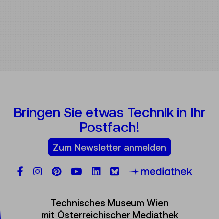
Bringen Sie etwas Technik in Ihr
Postfach!
Zum Newsletter anmelden
Facebook
Instagram
Pinterest
YouTube
LinkedIn
Bluesky
Öste
Technisches Museum Wien
mit Österreichischer Mediathek