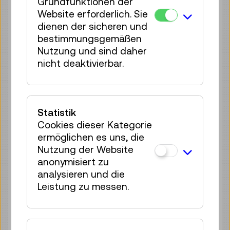
4 Plätze frei
Grundfunktionen der
Website erforderlich. Sie
Tickets
€ 3,90
dienen der sicheren und
Sa 08.08.
bestimmungsgemäßen
10:30
–
11:00
Nutzung und sind daher
Führung / Aktion
nicht deaktivierbar.
4 Plätze frei
Tickets
€ 3,90
Sa 08.08.
11:00
–
11:30
Statistik
Führung / Aktion
Cookies dieser Kategorie
2 Plätze frei
ermöglichen es uns, die
Tickets
€ 3,90
Nutzung der Website
anonymisiert zu
Sa 08.08.
11:30
–
12:00
analysieren und die
Führung / Aktion
Leistung zu messen.
1 Platz frei
Tickets
€ 3,90