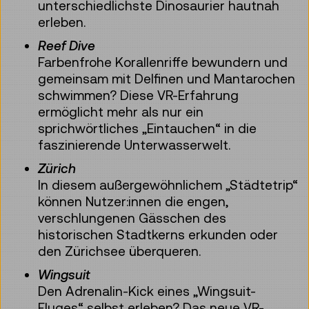
unterschiedlichste Dinosaurier hautnah
erleben.
Reef Dive
Farbenfrohe Korallenriffe bewundern und
gemeinsam mit Delfinen und Mantarochen
schwimmen? Diese VR-Erfahrung
ermöglicht mehr als nur ein
sprichwörtliches „Eintauchen“ in die
faszinierende Unterwasserwelt.
Zürich
In diesem außergewöhnlichem „Städtetrip“
können Nutzer:innen die engen,
verschlungenen Gässchen des
historischen Stadtkerns erkunden oder
den Zürichsee überqueren.
Wingsuit
Den Adrenalin-Kick eines „Wingsuit-
Fluges“ selbst erleben? Das neue VR-