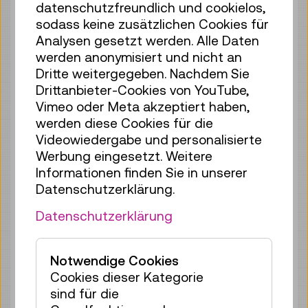
datenschutzfreundlich und cookielos,
Fr 07.08.
15:00
–
15:30
sodass keine zusätzlichen Cookies für
Führung / Aktion
Analysen gesetzt werden. Alle Daten
4 Plätze frei
werden anonymisiert und nicht an
Tickets
€ 3,90
Dritte weitergegeben. Nachdem Sie
Drittanbieter-Cookies von YouTube,
Fr 07.08.
15:30
–
16:00
Vimeo oder Meta akzeptiert haben,
Führung / Aktion
werden diese Cookies für die
4 Plätze frei
Videowiedergabe und personalisierte
Werbung eingesetzt. Weitere
Tickets
€ 3,90
Informationen finden Sie in unserer
Fr 07.08.
16:30
–
17:00
Datenschutzerklärung.
Führung / Aktion
Datenschutzerklärung
2 Plätze frei
Tickets
€ 3,90
Notwendige Cookies
Fr 07.08.
17:00
–
17:30
Cookies dieser Kategorie
Führung / Aktion
sind für die