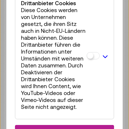
Sa 08.08.
12:00
–
12:30
Drittanbieter Cookies
Führung / Aktion
Diese Cookies werden
Ausgebucht
von Unternehmen
gesetzt, die ihren Sitz
Sa 08.08.
13:00
–
13:30
auch in Nicht-EU-Ländern
Führung / Aktion
haben können. Diese
4 Plätze frei
Drittanbieter führen die
Tickets
€ 3,90
Informationen unter
Umständen mit weiteren
Sa 08.08.
13:30
–
14:00
Daten zusammen. Durch
Führung / Aktion
Deaktivieren der
4 Plätze frei
Drittanbieter Cookies
wird Ihnen Content, wie
Tickets
€ 3,90
YouTube-Videos oder
Sa 08.08.
14:00
–
14:30
Vimeo-Videos auf dieser
Seite nicht angezeigt.
Führung / Aktion
4 Plätze frei
Tickets
€ 3,90