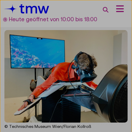
Accesskey [3]
Accesskey [1]
Accesskey [2]
Accesskey [4]
Zum Inhalt
Zum Hauptmenü
Zur Suche
Zur Zielgruppennavigation
Suche
Heute geöffnet
von 10:00 bis 18:00
© Technisches Museum Wien/Florian Kollroß