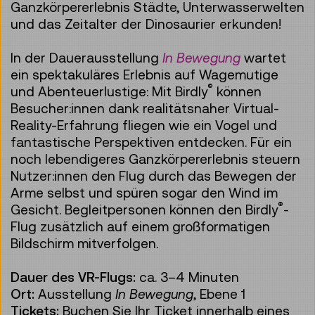
Ganzkörpererlebnis Städte, Unterwasserwelten
und das Zeitalter der Dinosaurier erkunden!
In der Dauerausstellung
In Bewegung
wartet
ein spektakuläres Erlebnis auf Wagemutige
®
und Abenteuerlustige: Mit Birdly
können
Besucher:innen dank realitätsnaher Virtual-
Reality-Erfahrung fliegen wie ein Vogel und
fantastische Perspektiven entdecken. Für ein
noch lebendigeres Ganzkörpererlebnis steuern
Nutzer:innen den Flug durch das Bewegen der
Arme selbst und spüren sogar den Wind im
®
Gesicht. Begleitpersonen können den Birdly
-
Flug zusätzlich auf einem großformatigen
Bildschirm mitverfolgen.
Dauer des VR-Flugs:
ca. 3–4 Minuten
Ort:
Ausstellung
In Bewegung
, Ebene 1
Tickets:
Buchen Sie Ihr Ticket innerhalb eines