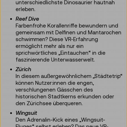
unterschiedlichste Dinosaurier hautnah
erleben.
Reef Dive
Farbenfrohe Korallenriffe bewundern und
gemeinsam mit Delfinen und Mantarochen
schwimmen? Diese VR-Erfahrung
ermöglicht mehr als nur ein
sprichwörtliches „Eintauchen“ in die
faszinierende Unterwasserwelt.
Zürich
In diesem außergewöhnlichem „Städtetrip“
können Nutzer:innen die engen,
verschlungenen Gässchen des
historischen Stadtkerns erkunden oder
den Zürichsee überqueren.
Wingsuit
Den Adrenalin-Kick eines „Wingsuit-
Fluges“ selbst erleben? Das neue VR-