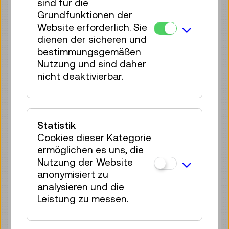
sind für die
Tickets
€ 3,90
Grundfunktionen der
Website erforderlich. Sie
Fr 07.08.
13:00
–
13:30
dienen der sicheren und
Führung / Aktion
bestimmungsgemäßen
4 Plätze frei
Nutzung und sind daher
Tickets
€ 3,90
nicht deaktivierbar.
Fr 07.08.
13:30
–
14:00
Führung / Aktion
4 Plätze frei
Statistik
Tickets
€ 3,90
Cookies dieser Kategorie
ermöglichen es uns, die
Fr 07.08.
14:00
–
14:30
Nutzung der Website
Führung / Aktion
anonymisiert zu
4 Plätze frei
analysieren und die
Tickets
€ 3,90
Leistung zu messen.
Fr 07.08.
15:00
–
15:30