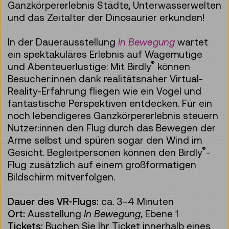
Ganzkörpererlebnis Städte, Unterwasserwelten
und das Zeitalter der Dinosaurier erkunden!
In der Dauerausstellung
In Bewegung
wartet
ein spektakuläres Erlebnis auf Wagemutige
®
und Abenteuerlustige: Mit Birdly
können
Besucher:innen dank realitätsnaher Virtual-
Reality-Erfahrung fliegen wie ein Vogel und
fantastische Perspektiven entdecken. Für ein
noch lebendigeres Ganzkörpererlebnis steuern
Nutzer:innen den Flug durch das Bewegen der
Arme selbst und spüren sogar den Wind im
®
Gesicht. Begleitpersonen können den Birdly
-
Flug zusätzlich auf einem großformatigen
Bildschirm mitverfolgen.
Dauer des VR-Flugs:
ca. 3–4 Minuten
Ort:
Ausstellung
In Bewegung
, Ebene 1
Tickets:
Buchen Sie Ihr Ticket innerhalb eines