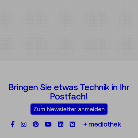
Bringen Sie etwas Technik in Ihr
Postfach!
Zum Newsletter anmelden
Facebook
Instagram
Pinterest
YouTube
LinkedIn
Bluesky
Öste