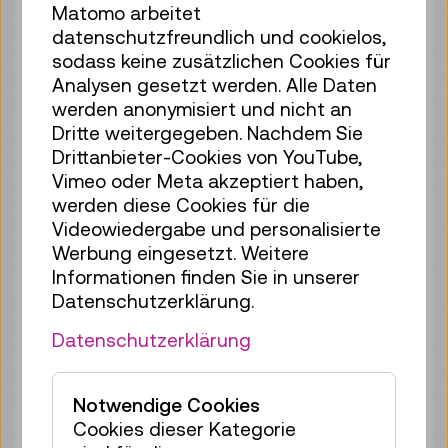
Fr 07.08.
10:30
–
11:00
Matomo arbeitet
Führung / Aktion
datenschutzfreundlich und cookielos,
4 Plätze frei
sodass keine zusätzlichen Cookies für
Tickets
€ 3,90
Analysen gesetzt werden. Alle Daten
werden anonymisiert und nicht an
Fr 07.08.
11:00
–
11:30
Dritte weitergegeben. Nachdem Sie
Führung / Aktion
Drittanbieter-Cookies von YouTube,
4 Plätze frei
Vimeo oder Meta akzeptiert haben,
werden diese Cookies für die
Tickets
€ 3,90
Videowiedergabe und personalisierte
Fr 07.08.
11:30
–
12:00
Werbung eingesetzt. Weitere
Informationen finden Sie in unserer
Führung / Aktion
Datenschutzerklärung.
4 Plätze frei
Tickets
€ 3,90
Datenschutzerklärung
Fr 07.08.
12:00
–
12:30
Notwendige Cookies
Führung / Aktion
Cookies dieser Kategorie
4 Plätze frei