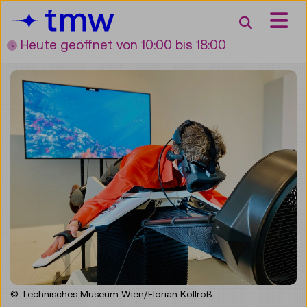
Accesskey [3]
Accesskey [1]
Accesskey [2]
Accesskey [4]
Zum Inhalt
Zum Hauptmenü
Zur Suche
Zur Zielgruppennavigation
Suche
Heute geöffnet
von 10:00 bis 18:00
© Technisches Museum Wien/Florian Kollroß