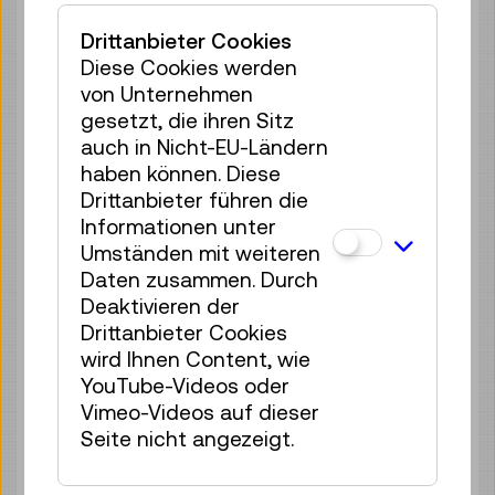
Führung / Aktion
4 Plätze frei
Drittanbieter Cookies
Tickets
Diese Cookies werden
€ 3,90
von Unternehmen
Fr 07.08.
15:30
–
16:00
gesetzt, die ihren Sitz
auch in Nicht-EU-Ländern
Führung / Aktion
haben können. Diese
4 Plätze frei
Drittanbieter führen die
Tickets
€ 3,90
Informationen unter
Umständen mit weiteren
Fr 07.08.
16:30
–
17:00
Daten zusammen. Durch
Führung / Aktion
Deaktivieren der
4 Plätze frei
Drittanbieter Cookies
Tickets
€ 3,90
wird Ihnen Content, wie
YouTube-Videos oder
Fr 07.08.
17:00
–
17:30
Vimeo-Videos auf dieser
Führung / Aktion
Seite nicht angezeigt.
4 Plätze frei
Tickets
€ 3,90