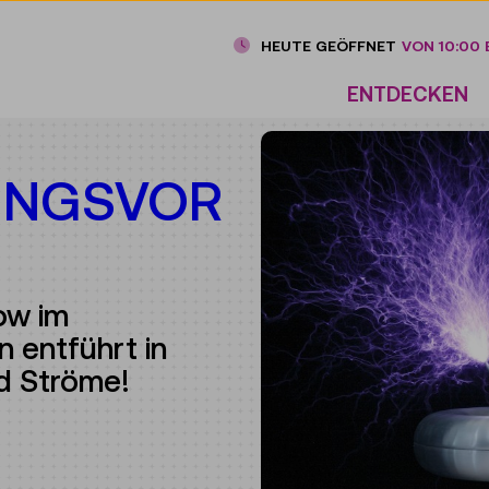
HEUTE GEÖFFNET
VON 10:00 B
ENTDECKEN
UNGSVOR
ow im
 entführt in
d Ströme!