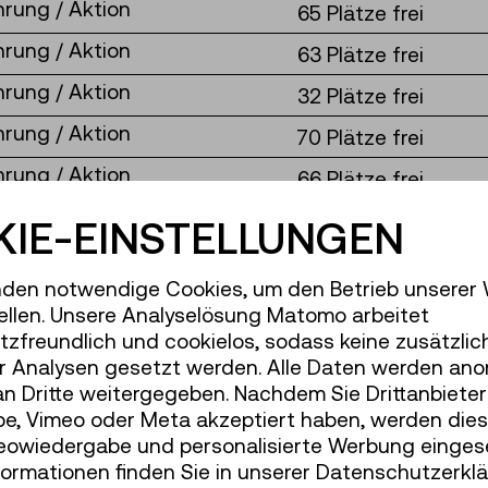
hrung / Aktion
65 Plätze frei
hrung / Aktion
63 Plätze frei
hrung / Aktion
32 Plätze frei
hrung / Aktion
70 Plätze frei
hrung / Aktion
66 Plätze frei
hrung / Aktion
70 Plätze frei
IE-EINSTELLUNGEN
hrung / Aktion
70 Plätze frei
den notwendige Cookies, um den Betrieb unserer
hrung / Aktion
67 Plätze frei
ellen. Unsere Analyselösung Matomo arbeitet
hrung / Aktion
zfreundlich und cookielos, sodass keine zusätzlic
70 Plätze frei
r Analysen gesetzt werden. Alle Daten werden ano
hrung / Aktion
70 Plätze frei
an Dritte weitergegeben. Nachdem Sie Drittanbiete
e, Vimeo oder Meta akzeptiert haben, werden die
hrung / Aktion
70 Plätze frei
deowiedergabe und personalisierte Werbung einges
hrung / Aktion
70 Plätze frei
formationen finden Sie in unserer Datenschutzerklä