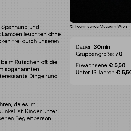
r Spannung und
© Technisches Museum Wien
: Lampen leuchten ohne
ken frei durch unseren
Dauer:
30min
Gruppengröße:
70
 beim Rutschen oft die
Erwachsene
€ 5,50
im sogenannten
Unter 19 Jahren
€ 5,5
interessante Dinge rund
hren, da es im
nkel ist. Kinder unter
hsenen Begleitperson