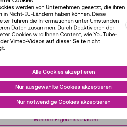
ieter Cookies
hrung / Aktion
ookies werden von Unternehmen gesetzt, die ihren
70 Plätze frei
h in Nicht-EU-Ländern haben können. Diese
hrung / Aktion
70 Plätze frei
ieter führen die Informationen unter Umständen
teren Daten zusammen. Durch Deaktivieren der
hrung / Aktion
70 Plätze frei
ieter Cookies wird Ihnen Content, wie YouTube-
hrung / Aktion
70 Plätze frei
der Vimeo-Videos auf dieser Seite nicht
t.
hrung / Aktion
70 Plätze frei
hrung / Aktion
63 Plätze frei
hrung / Aktion
Alle Cookies akzeptieren
70 Plätze frei
hrung / Aktion
70 Plätze frei
Nur ausgewählte Cookies akzeptieren
hrung / Aktion
70 Plätze frei
Nur notwendige Cookies akzeptieren
hrung / Aktion
70 Plätze frei
Weitere Ergebnisse laden