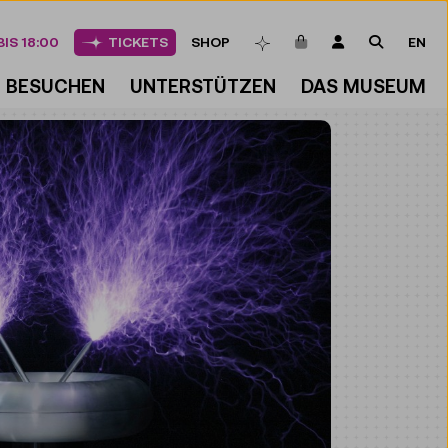
ARTIKEL IM WAREN
LOGIN
SUCHE
IS 18:00
TICKETS
SHOP
EN
MERKLISTE
BESUCHEN
UNTERSTÜTZEN
DAS MUSEUM