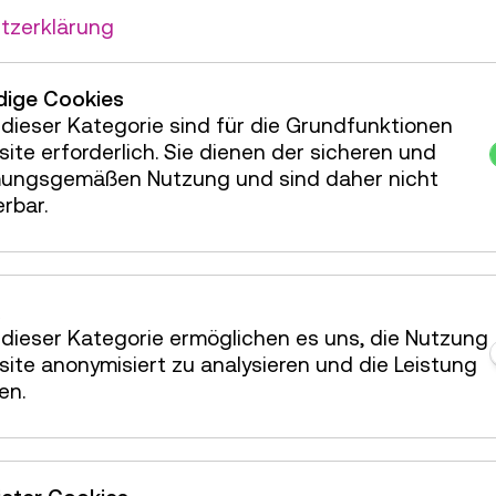
hrung / Aktion
70 Plätze frei
tzerklärung
hrung / Aktion
67 Plätze frei
ige Cookies
hrung / Aktion
70 Plätze frei
dieser Kategorie sind für die Grundfunktionen
hrung / Aktion
70 Plätze frei
ite erforderlich. Sie dienen der sicheren und
ungsgemäßen Nutzung und sind daher nicht
hrung / Aktion
70 Plätze frei
erbar.
hrung / Aktion
70 Plätze frei
hrung / Aktion
70 Plätze frei
hrung / Aktion
70 Plätze frei
dieser Kategorie ermöglichen es uns, die Nutzung
hrung / Aktion
70 Plätze frei
ite anonymisiert zu analysieren und die Leistung
en.
hrung / Aktion
70 Plätze frei
hrung / Aktion
70 Plätze frei
hrung / Aktion
70 Plätze frei