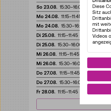
Drittanb
Fü
Diese C
So 23.08.
15:30
–
16:00
Sitz auc
Fü
Mo 24.08.
11:15
–
11:45
Drittanb
mit wei
Fü
Mo 24.08.
15:30
–
16:00
Drittanb
Fü
Di 25.08.
11:15
–
11:45
Videos o
angezeig
Fü
Di 25.08.
15:30
–
16:00
Fü
Mi 26.08.
11:15
–
11:45
Fü
Mi 26.08.
15:30
–
16:00
Fü
Do 27.08.
11:15
–
11:45
Fü
Do 27.08.
15:30
–
16:00
Fü
Fr 28.08.
11:15
–
11:45