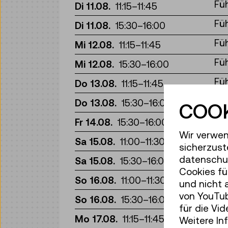
Fü
Di 11.08.
11:15
–
11:45
Fü
Di 11.08.
15:30
–
16:00
Fü
Mi 12.08.
11:15
–
11:45
Fü
Mi 12.08.
15:30
–
16:00
Fü
Do 13.08.
11:15
–
11:45
Fü
Do 13.08.
15:30
–
16:00
COOK
Fü
Fr 14.08.
15:30
–
16:00
Wir verwen
Fü
Sa 15.08.
11:00
–
11:30
sicherzust
Fü
datenschut
Sa 15.08.
15:30
–
16:00
Cookies fü
Fü
So 16.08.
11:00
–
11:30
und nicht 
von YouTub
Fü
So 16.08.
15:30
–
16:00
für die Vi
Fü
Mo 17.08.
11:15
–
11:45
Weitere In