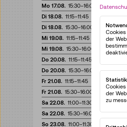
Fü
Mo 17.08.
15:30
–
16:00
Datenschu
Fü
Di 18.08.
11:15
–
11:45
Notwend
Fü
Di 18.08.
15:30
–
16:00
Cookies 
Fü
Mi 19.08.
11:15
–
11:45
der Webs
bestimm
Fü
Mi 19.08.
15:30
–
16:00
deaktivi
Fü
Do 20.08.
11:15
–
11:45
Fü
Do 20.08.
15:30
–
16:00
Statistik
Fü
Fr 21.08.
11:15
–
11:45
Cookies 
Fü
Fr 21.08.
15:30
–
16:00
der Webs
zu mess
Fü
Sa 22.08.
11:00
–
11:30
Fü
Sa 22.08.
15:30
–
16:00
Fü
So 23.08.
11:00
–
11:30