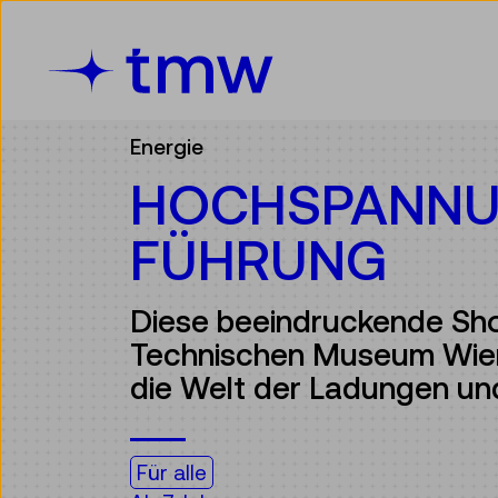
Accesskey [3]
Accesskey [1]
Accesskey [2]
Accesskey [4]
Zum Inhalt
Zum Hauptmenü
Zur Suche
Zur Zielgruppennavigation
Energie
HOCHSPANN
FÜHRUNG
Diese beeindruckende Sh
Technischen Museum Wien
die Welt der Ladungen un
Für alle