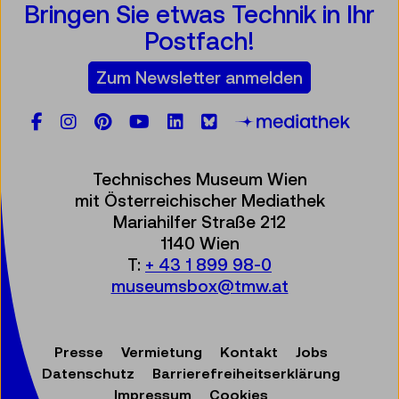
Bringen Sie etwas Technik in Ihr
Postfach!
Zum Newsletter anmelden
Facebook
Instagram
Pinterest
YouTube
LinkedIn
Bluesky
Öste
Technisches Museum Wien
mit Österreichischer Mediathek
Mariahilfer Straße 212
1140 Wien
T:
+ 43 1 899 98-0
museumsbox@tmw.at
Presse
Vermietung
Kontakt
Jobs
Datenschutz
Barrierefreiheitserklärung
Impressum
Cookies