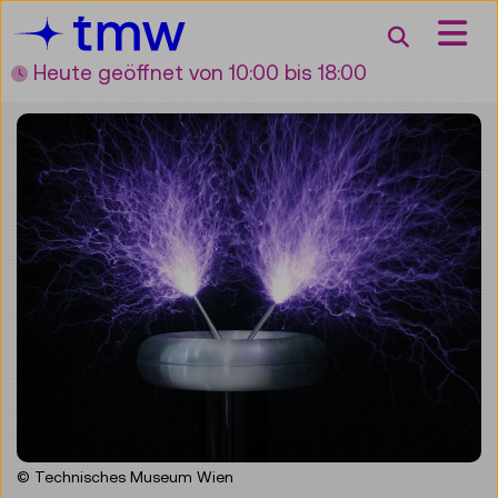
Accesskey [3]
Accesskey [1]
Accesskey [2]
Accesskey [4]
Zum Inhalt
Zum Hauptmenü
Zur Suche
Zur Zielgruppennavigation
Suche
Heute geöffnet
von 10:00 bis 18:00
© Technisches Museum Wien