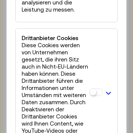
Tickets
€ 5,50
analysieren und die
Leistung zu messen.
Do 20.08.
15:30
–
16:00
Führung / Aktion
70 Plätze frei
Drittanbieter Cookies
Tickets
€ 5,50
Diese Cookies werden
Fr 21.08.
11:15
–
11:45
von Unternehmen
gesetzt, die ihren Sitz
Führung / Aktion
auch in Nicht-EU-Ländern
70 Plätze frei
haben können. Diese
Tickets
€ 5,50
Drittanbieter führen die
Informationen unter
Fr 21.08.
15:30
–
16:00
Umständen mit weiteren
Führung / Aktion
Daten zusammen. Durch
70 Plätze frei
Deaktivieren der
Tickets
€ 5,50
Drittanbieter Cookies
wird Ihnen Content, wie
Sa 22.08.
11:00
–
11:30
YouTube-Videos oder