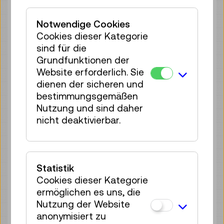
Führung / Aktion
Notwendige Cookies
70 Plätze frei
Cookies dieser Kategorie
Tickets
€ 5,50
sind für die
Grundfunktionen der
Mi 19.08.
11:15
–
11:45
Website erforderlich. Sie
Führung / Aktion
dienen der sicheren und
70 Plätze frei
bestimmungsgemäßen
Tickets
€ 5,50
Nutzung und sind daher
nicht deaktivierbar.
Mi 19.08.
15:30
–
16:00
Führung / Aktion
70 Plätze frei
Tickets
€ 5,50
Statistik
Cookies dieser Kategorie
Do 20.08.
11:15
–
11:45
ermöglichen es uns, die
Führung / Aktion
Nutzung der Website
70 Plätze frei
anonymisiert zu