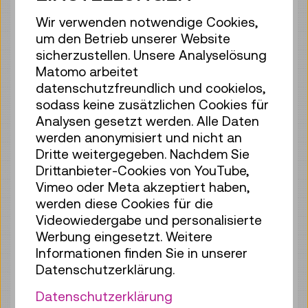
Tickets
€ 5,50
Wir verwenden notwendige Cookies,
um den Betrieb unserer Website
Mo 17.08.
11:15
–
11:45
sicherzustellen. Unsere Analyselösung
Führung / Aktion
Matomo arbeitet
70 Plätze frei
datenschutzfreundlich und cookielos,
Tickets
€ 5,50
sodass keine zusätzlichen Cookies für
Analysen gesetzt werden. Alle Daten
Mo 17.08.
15:30
–
16:00
werden anonymisiert und nicht an
Führung / Aktion
Dritte weitergegeben. Nachdem Sie
70 Plätze frei
Drittanbieter-Cookies von YouTube,
Vimeo oder Meta akzeptiert haben,
Tickets
€ 5,50
werden diese Cookies für die
Di 18.08.
Videowiedergabe und personalisierte
11:15
–
11:45
Werbung eingesetzt. Weitere
Führung / Aktion
Informationen finden Sie in unserer
67 Plätze frei
Datenschutzerklärung.
Tickets
€ 5,50
Datenschutzerklärung
Di 18.08.
15:30
–
16:00