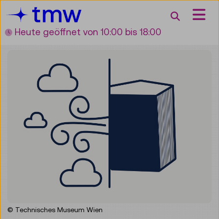
Accesskey [3]
Accesskey [1]
Accesskey [2]
Accesskey [4]
Zum Inhalt
Zum Hauptmenü
Zur Suche
Zur Zielgruppennavigation
Suche
Heute geöffnet
von 10:00 bis 18:00
© Technisches Museum Wien