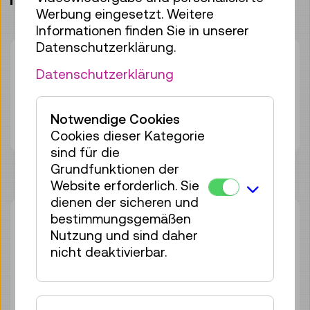
Werbung eingesetzt. Weitere
Informationen finden Sie in unserer
Datenschutzerklärung.
Dauer:
45min
Datenschutzerklärung
Gruppengröße:
25
Erwachsene
€ 5,50
Notwendige Cookies
Unter 19 Jahren
€ 5,50
Cookies dieser Kategorie
sind für die
Grundfunktionen der
Website erforderlich. Sie
dienen der sicheren und
bestimmungsgemäßen
Sa 08.08.
14:00
–
14:45
Nutzung und sind daher
Führung
nicht deaktivierbar.
25 Plätze frei
Tickets
€ 5,50
Sa 26.09.
14:00
–
14:45