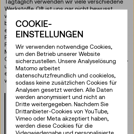
Tagtäglich verwenden wir viele verschiedene
Werkstoffe. Oft ist uns gar nicht bewusst,
woher sie kommen und wie sie in eine
COOKIE-
bestimmte Form gebracht werden. Anhand
eines Fahrrads können wir unterschiedliche
EINSTELLUNGEN
Produktionstechniken wie Schweißen und
Formgießen entdecken. Auch über die
Wir verwenden notwendige Cookies,
Materialien gibt es Spannendes zu erfahren:
um den Betrieb unserer Website
Gummi wird aus Kautschukbäumen gewonnen,
sicherzustellen. Unsere Analyselösung
und recyceltes Plastikgranulat kann
Matomo arbeitet
eingeschmolzen und in neue Formen gebracht
datenschutzfreundlich und cookielos,
werden.
sodass keine zusätzlichen Cookies für
Analysen gesetzt werden. Alle Daten
Bitte beachten Sie die Altersangaben!
werden anonymisiert und nicht an
Kinder unter 8 Jahren dürfen nur mit
Dritte weitergegeben. Nachdem Sie
einer erwachsenen Begleitperson
Drittanbieter-Cookies von YouTube,
teilnehmen.
Vimeo oder Meta akzeptiert haben,
werden diese Cookies für die
Treffpunkt: Eingangshalle, Ebene 0
Videowiedergabe und personalisierte