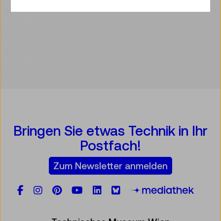
Bringen Sie etwas Technik in Ihr
Postfach!
Zum Newsletter anmelden
Facebook
Instagram
Pinterest
YouTube
LinkedIn
Bluesky
Öste