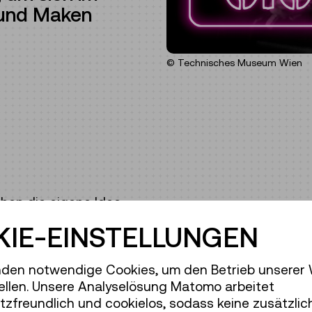
 und Maken
© Technisches Museum Wien
hen die eigene Idee
 bis zur Umsetzung
IE-EINSTELLUNGEN
mgang mit
rschiedlichen Geräten
eideplotter.
den notwendige Cookies, um den Betrieb unserer
ellen. Unsere Analyselösung Matomo arbeitet
macht, welche
zfreundlich und cookielos, sodass keine zusätzlic