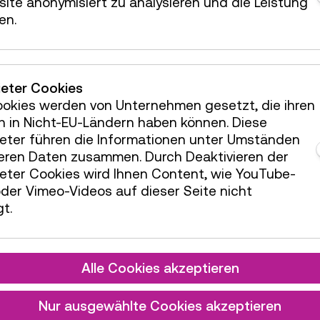
ite anonymisiert zu analysieren und die Leistung
en.
Erziehungsberechtigte
ind
ter Betreuung des
ieter Cookies
mt und akzeptiert
ookies werden von Unternehmen gesetzt, die ihren
dürfen Film- und
h in Nicht-EU-Ländern haben können. Diese
 und Werbezwecke
ieter führen die Informationen unter Umständen
utzt werden. Ein
teren Daten zusammen. Durch Deaktivieren der
entlichte oder
ieter Cookies wird Ihnen Content, wie YouTube-
berührt.
der Vimeo-Videos auf dieser Seite nicht
t.
Verfügung.
Alle Cookies akzeptieren
Nur ausgewählte Cookies akzeptieren