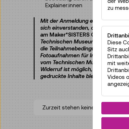
der Webs
Explainer:innen
zu mess
Mit der Anmeldung erklärt der/die 
sich einverstanden, dass sein/ihr K
am
Maker*SISTERS Camp
2026 un
Drittanb
Technischen Museums Wien teilnim
Diese C
die Teilnahmebedingungen. Zudem 
Sitz auc
Fotoaufnahmen für Informations-
Drittanb
vom Technischen Museum Wien gen
mit wei
Widerruf ist möglich, bereits veröff
Drittanb
gedruckte Inhalte bleiben davon un
Videos o
angezeig
Zurzeit stehen keine Termine zur 