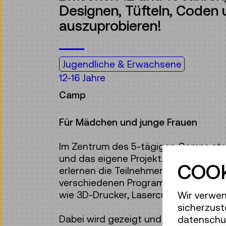
Designen, Tüfteln, Coden
auszuprobieren!
Jugendliche & Erwachsene
12-16 Jahre
Camp
Für Mädchen und junge Frauen
Im Zentrum des 5-tägigen Camps ste
und das eigene Projekt. Auf dem Weg
COOK
erlernen die Teilnehmer:innen den U
verschiedenen Programmen und unte
wie 3D-Drucker, Lasercutter und Schn
Wir verwen
sicherzust
Dabei wird gezeigt und erfahrbar ge
datenschut