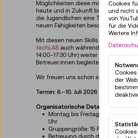
Möglichkeiten diese modernen digita
Cookies fü
heute und in Zukunft bieten. Am End
und nicht 
die Jugendlichen eine Teilnahmebestät
von YouTub
neuen Fähigkeiten beschrieben sind.
für die Vi
Weitere In
Mit diesen neuen Skills sind sie best
Datenschu
techLAB
auch während der regulären
14:00–17:30 Uhr) weiter zu nutzen. E
Betreuer:innen begleitet die Gruppe
Notwend
Cookies 
Wir freuen uns schon sehr auf das g
der Webs
bestimm
Termin: 6.–10. Juli 2026
deaktivi
Organisatorische Details:
Montag bis Freitag, tägliches P
Uhr
Statistik
Gruppengröße: 15 Personen
Cookies 
Betreuung durch drei erfahrene 