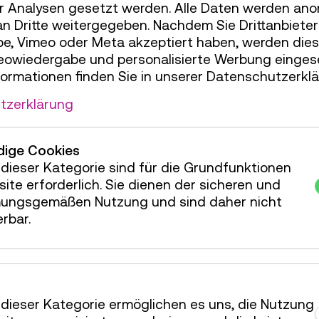
len Fertigungsgeräte
r Analysen gesetzt werden. Alle Daten werden ano
e der Woche erhalten
an Dritte weitergegeben. Nachdem Sie Drittanbiete
igung, in der ihre
e, Vimeo oder Meta akzeptiert haben, werden die
deowiedergabe und personalisierte Werbung einges
formationen finden Sie in unserer Datenschutzerklä
ens vorbereitet, um das
tzerklärung
 Öffnungszeiten (Do–Fr
in Team aus erfahrenen
 durch das Programm.
ige Cookies
dieser Kategorie sind für die Grundfunktionen
emeinsame Tüfteln!
ite erforderlich. Sie dienen der sicheren und
ungsgemäßen Nutzung und sind daher nicht
erbar.
rogramm von 09:00–13:00
dieser Kategorie ermöglichen es uns, die Nutzung
und geschulte