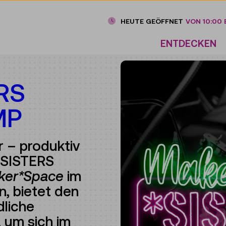
HEUTE GEÖFFNET
VON 10:00 B
ENTDECKEN
RS
MP
 – produktiv
r*SISTERS
ker*Space
im
, bietet den
dliche
 um sich im