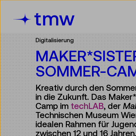
Accesskey [3]
Accesskey [1]
Accesskey [2]
Accesskey [4]
Zum Inhalt
Zum Hauptmenü
Zur Suche
Zur Zielgruppennavigation
Digitalisierung
MAKER*SISTE
SOMMER-CA
Kreativ durch den Sommer
in die Zukunft. Das Make
Camp im
techLAB
, der
Ma
Technischen Museum Wien
idealen Rahmen für Jugen
zwischen 12 und 16 Jahren,