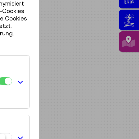
nymisiert
r-Cookies
se Cookies
etzt.
rung.