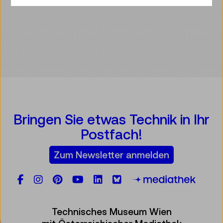
Bringen Sie etwas Technik in Ihr
Postfach!
Zum Newsletter anmelden
Facebook
Instagram
Pinterest
YouTube
LinkedIn
Bluesky
Öste
Technisches Museum Wien