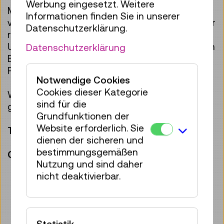
Werbung eingesetzt. Weitere
Mit diesen neuen Skills sind sie bestens
Informationen finden Sie in unserer
vorbereitet, um das
techLAB
auch während der
Datenschutzerklärung.
regulären Öffnungszeiten (Do–Fr 14:00–17:30
Uhr) weiter zu nutzen. Ein Team aus erfahrenen
Datenschutzerklärung
Betreuer:innen begleitet die Gruppe durch das
Programm.
Notwendige Cookies
Cookies dieser Kategorie
Wir freuen uns schon sehr auf das
sind für die
gemeinsame Tüfteln!
Grundfunktionen der
Website erforderlich. Sie
Termin: 6.–10. Juli 2026
dienen der sicheren und
bestimmungsgemäßen
Organisatorische Details:
Nutzung und sind daher
Montag bis Freitag, tägliches Programm
nicht deaktivierbar.
von 09:00–13:00 Uhr
Gruppengröße: 15 Personen
Betreuung durch drei erfahrene und
geschulte Explainer:innen
Statistik