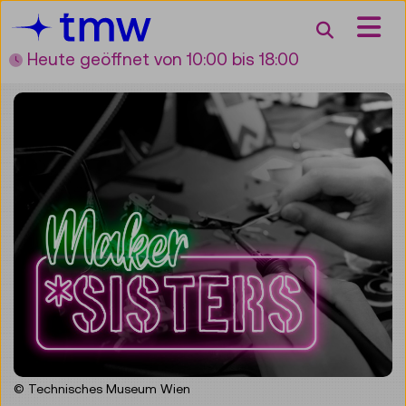
Accesskey [3]
Accesskey [1]
Accesskey [2]
Accesskey [4]
Zum Inhalt
Zum Hauptmenü
Zur Suche
Zur Zielgruppennavigation
Suche
Heute geöffnet
von 10:00 bis 18:00
© Technisches Museum Wien