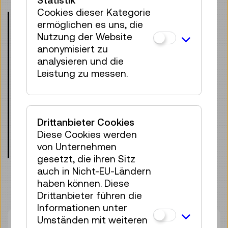
Cookies dieser Kategorie
Mit der Anmeldung erklärt der/die
ermöglichen es uns, die
Erziehungsberechtigte sich einverstanden,
Nutzung der Website
dass sein/ihr Kind am
Maker*SISTERS
anonymisiert zu
Camp
2026 unter Betreuung des
analysieren und die
Technischen Museums Wien teilnimmt
Leistung zu messen.
und akzeptiert die Teilnahmebedingungen.
Zudem dürfen Film- und Fotoaufnahmen
für Informations- und Werbezwecke vom
Technischen Museum Wien genutzt
Drittanbieter Cookies
werden. Ein Widerruf ist möglich, bereits
Diese Cookies werden
veröffentlichte oder gedruckte Inhalte
von Unternehmen
bleiben davon unberührt.
gesetzt, die ihren Sitz
auch in Nicht-EU-Ländern
haben können. Diese
Drittanbieter führen die
Informationen unter
Umständen mit weiteren
Zurzeit stehen keine Termine zur