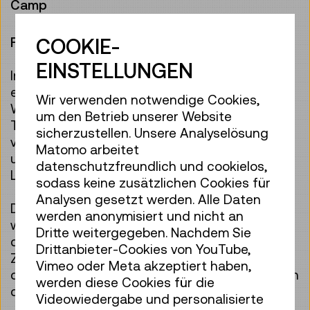
Camp
Für Mädchen und junge Frauen
COOKIE-
EINSTELLUNGEN
Im Zentrum des 5-tägigen Camps stehen die
eigene Idee und das eigene Projekt. Auf dem
Wir verwenden notwendige Cookies,
Weg bis zur Umsetzung erlernen die
um den Betrieb unserer Website
Teilnehmer:innen den Umgang mit
sicherzustellen. Unsere Analyselösung
verschiedenen Programmen und
Matomo arbeitet
unterschiedlichen Geräten wie 3D-Drucker,
datenschutzfreundlich und cookielos,
Lasercutter und Schneideplotter.
sodass keine zusätzlichen Cookies für
Analysen gesetzt werden. Alle Daten
Dabei wird gezeigt und erfahrbar gemacht,
werden anonymisiert und nicht an
welche Möglichkeiten diese modernen
Dritte weitergegeben. Nachdem Sie
digitalen Fertigungsgeräte heute und in
Drittanbieter-Cookies von YouTube,
Zukunft bieten. Am Ende der Woche erhalten
Vimeo oder Meta akzeptiert haben,
die Jugendlichen eine Teilnahmebestätigung, in
werden diese Cookies für die
der ihre neuen Fähigkeiten beschrieben sind.
Videowiedergabe und personalisierte