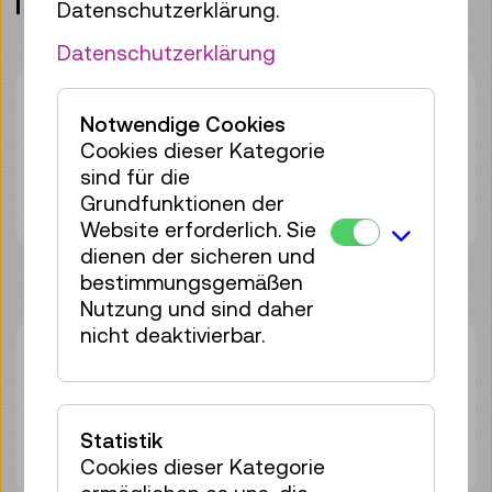
Treffpunkt: Eingangshalle, Ebene 0
Datenschutzerklärung.
Datenschutzerklärung
Dauer:
45min
Notwendige Cookies
Gruppengröße:
25
Cookies dieser Kategorie
Erwachsene
€ 5,50
sind für die
Unter 19 Jahren
€ 5,50
Grundfunktionen der
Website erforderlich. Sie
dienen der sicheren und
bestimmungsgemäßen
Nutzung und sind daher
nicht deaktivierbar.
So 06.09.
14:00
–
14:45
Führung
25 Plätze frei
Statistik
Tickets
€ 5,50
Cookies dieser Kategorie