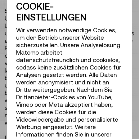
COOKIE-
Seltene Erden, Gummi, Stahl oder Luft:
EINSTELLUNGEN
Unterschiedlicher können Stoffe nicht sein.
Und doch sind all dies Materialien, ohne die
Wir verwenden notwendige Cookies,
unser modernes Leben nicht möglich wäre. Was
um den Betrieb unserer Website
auch immer wir im Alltag verwenden: Unzählige
sicherzustellen. Unsere Analyselösung
Rohstoffe begleiten uns – mal ganz
Matomo arbeitet
offensichtlich, mal versteckt und raffiniert
datenschutzfreundlich und cookielos,
verarbeitet. Die Ausstellung „Materialwelten“
sodass keine zusätzlichen Cookies für
lädt dazu ein, genau hinzusehen: Woraus
Analysen gesetzt werden. Alle Daten
bestehen unsere Fahrzeuge, unsere Kleidung,
werden anonymisiert und nicht an
unsere technischen Geräte? Welche Stoffe
Dritte weitergegeben. Nachdem Sie
begleiten uns, ohne dass wir sie bewusst
Drittanbieter-Cookies von YouTube,
wahrnehmen? Und wie können wir
Vimeo oder Meta akzeptiert haben,
sicherstellen, dass wertvolle Rohstoffe
werden diese Cookies für die
nachhaltig abgebaut und effizient
Videowiedergabe und personalisierte
wiederverwendet werden?
Werbung eingesetzt. Weitere
Informationen finden Sie in unserer