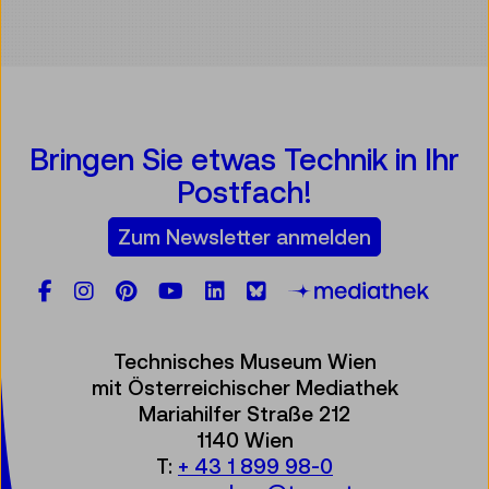
Bringen Sie etwas Technik in Ihr
Postfach!
Zum Newsletter anmelden
Facebook
Instagram
Pinterest
YouTube
LinkedIn
Bluesky
Öste
Technisches Museum Wien
mit Österreichischer Mediathek
Mariahilfer Straße 212
1140 Wien
T:
+ 43 1 899 98-0