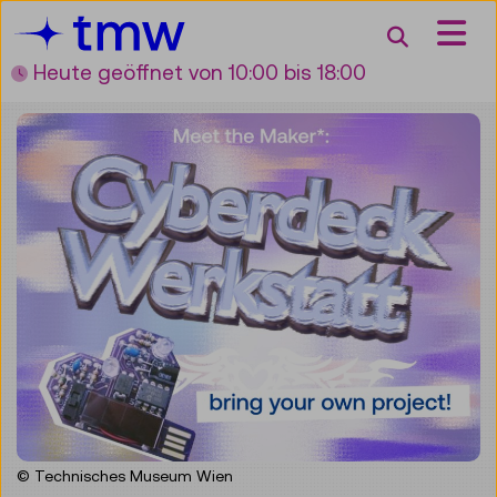
Accesskey [3]
Accesskey [1]
Accesskey [2]
Accesskey [4]
Zum Inhalt
Zum Hauptmenü
Zur Suche
Zur Zielgruppennavigation
Suche
Heute geöffnet
von 10:00 bis 18:00
© Technisches Museum Wien