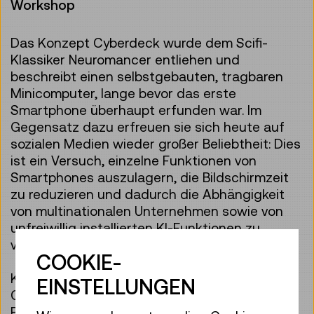
Workshop
Das Konzept Cyberdeck wurde dem Scifi-
Klassiker Neuromancer entliehen und
beschreibt einen selbstgebauten, tragbaren
Minicomputer, lange bevor das erste
Smartphone überhaupt erfunden war. Im
Gegensatz dazu erfreuen sie sich heute auf
sozialen Medien wieder großer Beliebtheit: Dies
ist ein Versuch, einzelne Funktionen von
Smartphones auszulagern, die Bildschirmzeit
zu reduzieren und dadurch die Abhängigkeit
von multinationalen Unternehmen sowie von
unfreiwillig installierten KI-Funktionen zu
verringern.
COOKIE-
Kommt mit euren eigenen Ideen für ein
EINSTELLUNGEN
Cyberdeck oder mit bereits angefangenen
Projekten und nutzt das Internet, das