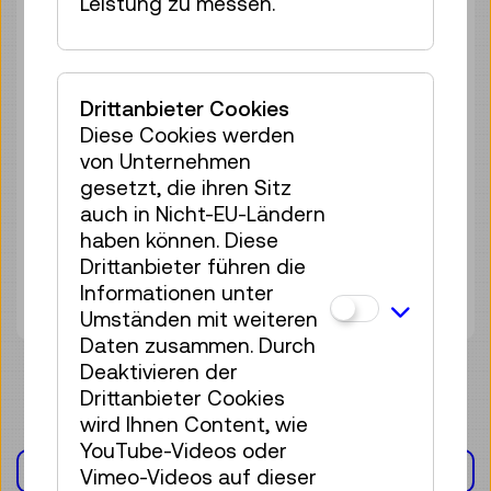
Leistung zu messen.
keine Anmeldung
erforderlich
Do 20.08.
10:30
–
12:30
Drittanbieter Cookies
Workshop
Diese Cookies werden
keine Anmeldung
von Unternehmen
erforderlich
gesetzt, die ihren Sitz
auch in Nicht-EU-Ländern
Do 03.09.
10:30
–
12:30
haben können. Diese
Workshop
Drittanbieter führen die
keine Anmeldung
Informationen unter
erforderlich
Umständen mit weiteren
Daten zusammen. Durch
Deaktivieren der
Drittanbieter Cookies
wird Ihnen Content, wie
YouTube-Videos oder
AUSSTELLUNG(EN)
Vimeo-Videos auf dieser