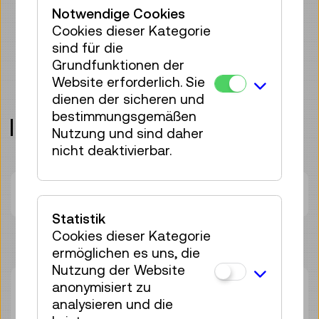
Es handelt sich hier nicht um einen
Notwendige Cookies
geführten Workshop, sondern um einen
Cookies dieser Kategorie
offenen Raum zum gemeinsamen
sind für die
Experimentieren, Recherchieren,
Grundfunktionen der
Troubleshooten und Lernen mit
Website erforderlich. Sie
Gleichgesinnten!
dienen der sicheren und
bestimmungsgemäßen
Treffpunkt: techLAB, Ebene 3
Nutzung und sind daher
nicht deaktivierbar.
Dauer:
02:00h
Statistik
Cookies dieser Kategorie
ermöglichen es uns, die
Nutzung der Website
anonymisiert zu
Do 13.08.
10:30
–
12:30
analysieren und die
Workshop