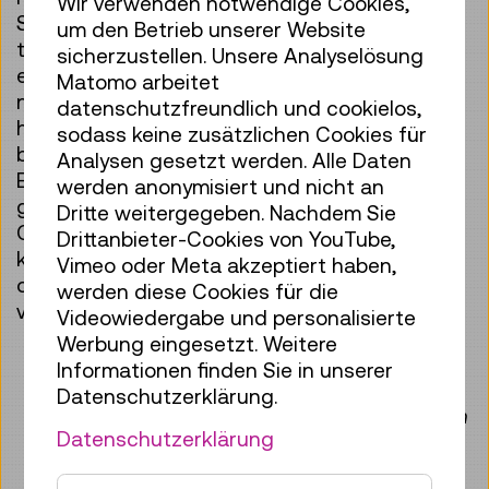
Wir verwenden notwendige Cookies,
Schwarmwissen und die Ausstattung des
um den Betrieb unserer Website
techLABs, um dem Traum eines ersten kleinen
sicherzustellen. Unsere Analyselösung
elektronischen Projekts einen Schritt
Matomo arbeitet
näherzukommen. Wenn ihr schon eine Idee
datenschutzfreundlich und cookielos,
habt, besorgt euch die Komponenten und
sodass keine zusätzlichen Cookies für
bringt sie zum ersten Termin mit. Wenn die
Analysen gesetzt werden. Alle Daten
Elektronik schon funktioniert, lasst uns
werden anonymisiert und nicht an
gemeinsam löten, programmieren oder ein
Dritte weitergegeben. Nachdem Sie
Case für den 3D-Druck designen. Wer noch
Drittanbieter-Cookies von YouTube,
keine Idee hat, kann sich inspirieren lassen
Vimeo oder Meta akzeptiert haben,
oder einfach mal mit Elektronik tinkern. Kommt
werden diese Cookies für die
vorbei!
Videowiedergabe und personalisierte
Werbung eingesetzt. Weitere
Die Veranstaltung dauert von 10:30 bis ca.
Informationen finden Sie in unserer
12:30 Uhr und findet im
techLAB
statt.
Datenschutzerklärung.
Begrenzte Anzahl an Teilnehmer:innen nach
Datenschutzerklärung
räumlicher Kapazität.
Keine Anmeldung erforderlich!