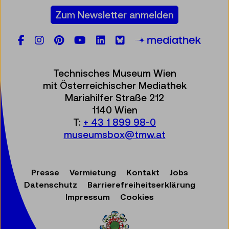
Zum Newsletter anmelden
Facebook
Instagram
Pinterest
YouTube
LinkedIn
Bluesky
Öste
Technisches Museum Wien
mit Österreichischer Mediathek
Mariahilfer Straße 212
1140 Wien
T:
+ 43 1 899 98-0
museumsbox@tmw.at
Presse
Vermietung
Kontakt
Jobs
Datenschutz
Barrierefreiheitserklärung
Impressum
Cookies