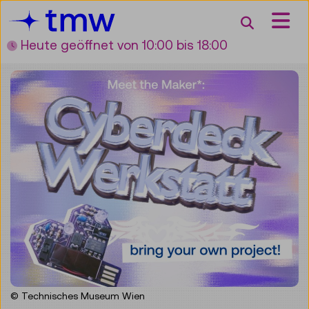
Accesskey [3]
Accesskey [1]
Accesskey [2]
Accesskey [4]
Zum Inhalt
Zum Hauptmenü
Zur Suche
Zur Zielgruppennavigation
Suche
Heute geöffnet
von 10:00 bis 18:00
© Technisches Museum Wien