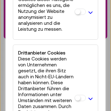
Meet the Maker*: Cyberdeck-
ermöglichen es uns, die
Werkstatt
Nutzung der Website
anonymisiert zu
keine
analysieren und die
Anmeldung
Leistung zu messen.
erforderlich
Do 13.08.
10:30
–
12:30
Drittanbieter Cookies
Workshop
Diese Cookies werden
keine Anmeldung
von Unternehmen
erforderlich
gesetzt, die ihren Sitz
Do 20.08.
10:30
–
12:30
auch in Nicht-EU-Ländern
haben können. Diese
Workshop
Drittanbieter führen die
keine Anmeldung
Informationen unter
erforderlich
Umständen mit weiteren
Do 03.09.
10:30
–
12:30
Daten zusammen. Durch