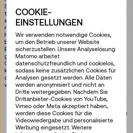
Schwarmwissen und die Ausstattung des
COOKIE-
techLABs, um dem Traum eines ersten kleinen
elektronischen Projekts einen Schritt
EINSTELLUNGEN
näherzukommen. Wenn ihr schon eine Idee
habt, besorgt euch die Komponenten und
Wir verwenden notwendige Cookies,
bringt sie zum ersten Termin mit. Wenn die
um den Betrieb unserer Website
Elektronik schon funktioniert, lasst uns
sicherzustellen. Unsere Analyselösung
gemeinsam löten, programmieren oder ein
Matomo arbeitet
Case für den 3D-Druck designen. Wer noch
datenschutzfreundlich und cookielos,
keine Idee hat, kann sich inspirieren lassen
sodass keine zusätzlichen Cookies für
oder einfach mal mit Elektronik tinkern. Kommt
Analysen gesetzt werden. Alle Daten
vorbei!
werden anonymisiert und nicht an
Dritte weitergegeben. Nachdem Sie
Die Veranstaltung dauert von 10:30 bis ca.
Drittanbieter-Cookies von YouTube,
12:30 Uhr und findet im
techLAB
statt.
Vimeo oder Meta akzeptiert haben,
Begrenzte Anzahl an Teilnehmer:innen nach
werden diese Cookies für die
räumlicher Kapazität.
Videowiedergabe und personalisierte
Keine Anmeldung erforderlich!
Werbung eingesetzt. Weitere