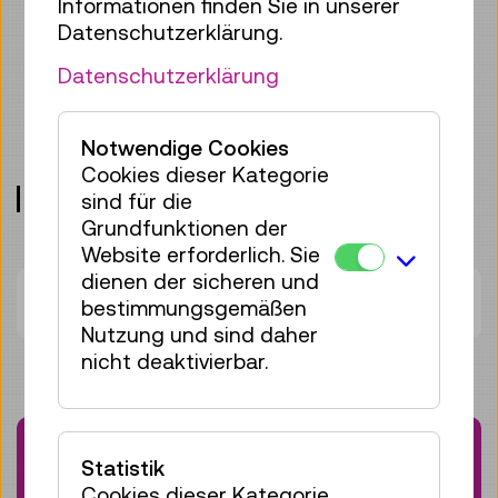
Es handelt sich hier nicht um einen
Informationen finden Sie in unserer
geführten Workshop, sondern um einen
Datenschutzerklärung.
offenen Raum zum gemeinsamen
Datenschutzerklärung
Experimentieren, Recherchieren,
Troubleshooten und Lernen mit
Gleichgesinnten!
Notwendige Cookies
Cookies dieser Kategorie
Treffpunkt: techLAB, Ebene 3
sind für die
Grundfunktionen der
Website erforderlich. Sie
dienen der sicheren und
Dauer:
02:00h
bestimmungsgemäßen
Nutzung und sind daher
nicht deaktivierbar.
Do 13.08.
10:30
–
12:30
Statistik
Workshop
Cookies dieser Kategorie