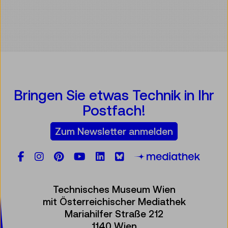
Bringen Sie etwas Technik in Ihr
Postfach!
Zum Newsletter anmelden
Facebook
Instagram
Pinterest
YouTube
LinkedIn
Bluesky
Öste
Technisches Museum Wien
mit Österreichischer Mediathek
Mariahilfer Straße 212
1140 Wien