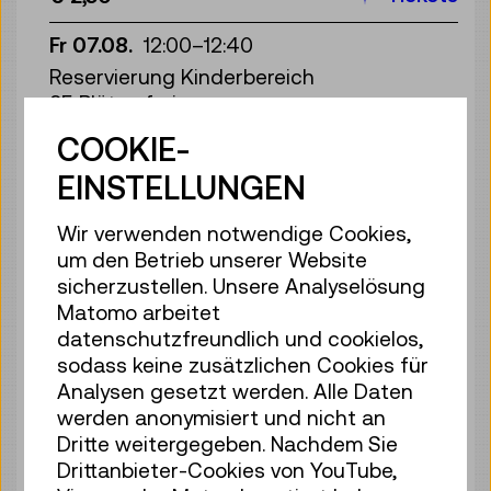
Fr 07.08.
12:00
–
12:40
Reservierung Kinderbereich
35 Plätze frei
Tickets
€ 2,50
COOKIE-
EINSTELLUNGEN
Fr 07.08.
13:00
–
13:40
Reservierung Kinderbereich
Wir verwenden notwendige Cookies,
35 Plätze frei
um den Betrieb unserer Website
Tickets
€ 2,50
sicherzustellen. Unsere Analyselösung
Matomo arbeitet
Fr 07.08.
14:00
–
14:40
datenschutzfreundlich und cookielos,
Reservierung Kinderbereich
sodass keine zusätzlichen Cookies für
35 Plätze frei
Analysen gesetzt werden. Alle Daten
Tickets
€ 2,50
werden anonymisiert und nicht an
Dritte weitergegeben. Nachdem Sie
Fr 07.08.
15:00
–
15:40
Drittanbieter-Cookies von YouTube,
Reservierung Kinderbereich