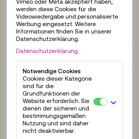
Vimeo oder Meta akzeptiert haben,
35 Plätze frei
werden diese Cookies für die
Tickets
€ 2,50
Videowiedergabe und personalisierte
Werbung eingesetzt. Weitere
Fr 07.08.
16:00
–
16:40
Informationen finden Sie in unserer
Reservierung Kinderbereich
Datenschutzerklärung.
35 Plätze frei
Datenschutzerklärung
Tickets
€ 2,50
Fr 07.08.
17:00
–
17:40
Notwendige Cookies
Reservierung Kinderbereich
Cookies dieser Kategorie
35 Plätze frei
sind für die
Tickets
€ 2,50
Grundfunktionen der
Website erforderlich. Sie
Sa 08.08.
11:00
–
11:40
dienen der sicheren und
Reservierung Kinderbereich
bestimmungsgemäßen
35 Plätze frei
Nutzung und sind daher
nicht deaktivierbar.
Tickets
€ 2,50