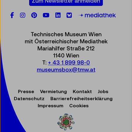
Zum Newsletter anmelden
Facebook
Instagram
Pinterest
YouTube
LinkedIn
Bluesky
Öste
Technisches Museum Wien
mit Österreichischer Mediathek
Mariahilfer Straße 212
1140 Wien
T:
+ 43 1 899 98-0
museumsbox@tmw.at
Presse
Vermietung
Kontakt
Jobs
Datenschutz
Barrierefreiheitserklärung
Impressum
Cookies