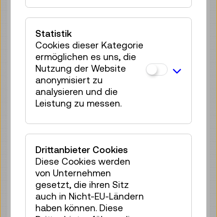
Sa 08.08.
12:00
–
12:40
Reservierung Kinderbereich
Statistik
35 Plätze frei
Cookies dieser Kategorie
Tickets
€ 2,50
ermöglichen es uns, die
Nutzung der Website
Sa 08.08.
13:00
–
13:40
anonymisiert zu
Reservierung Kinderbereich
analysieren und die
35 Plätze frei
Leistung zu messen.
Tickets
€ 2,50
Sa 08.08.
14:00
–
14:40
Reservierung Kinderbereich
Drittanbieter Cookies
35 Plätze frei
Diese Cookies werden
Tickets
€ 2,50
von Unternehmen
gesetzt, die ihren Sitz
Sa 08.08.
15:00
–
15:40
auch in Nicht-EU-Ländern
Reservierung Kinderbereich
haben können. Diese
33 Plätze frei