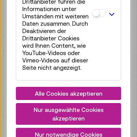
Drittanbieter führen die
Tickets
€ 2,50
Informationen unter
Umständen mit weiteren
Sa 08.08.
16:00
–
16:40
Daten zusammen. Durch
Reservierung Kinderbereich
Deaktivieren der
35 Plätze frei
Drittanbieter Cookies
wird Ihnen Content, wie
Tickets
€ 2,50
YouTube-Videos oder
Sa 08.08.
17:00
–
17:40
Vimeo-Videos auf dieser
Seite nicht angezeigt.
Reservierung Kinderbereich
35 Plätze frei
Tickets
€ 2,50
Alle Cookies akzeptieren
So 09.08.
11:00
–
11:40
Reservierung Kinderbereich
Nur ausgewählte Cookies
35 Plätze frei
akzeptieren
Tickets
€ 2,50
Nur notwendige Cookies
So 09.08.
12:00
–
12:40