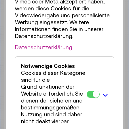
Vimeo oder Meta akzeptiert haben,
35 Plätze frei
werden diese Cookies für die
Tickets
€ 2,50
Videowiedergabe und personalisierte
Werbung eingesetzt. Weitere
Mo 10.08.
15:00
–
15:40
Informationen finden Sie in unserer
Reservierung Kinderbereich
Datenschutzerklärung.
30 Plätze frei
Datenschutzerklärung
Tickets
€ 2,50
Mo 10.08.
16:00
–
16:40
Notwendige Cookies
Reservierung Kinderbereich
Cookies dieser Kategorie
35 Plätze frei
sind für die
Tickets
€ 2,50
Grundfunktionen der
Website erforderlich. Sie
Mo 10.08.
17:00
–
17:40
dienen der sicheren und
Reservierung Kinderbereich
bestimmungsgemäßen
35 Plätze frei
Nutzung und sind daher
nicht deaktivierbar.
Tickets
€ 2,50