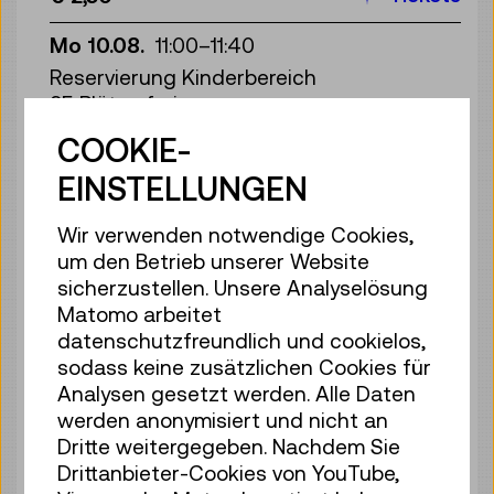
Mo 10.08.
11:00
–
11:40
Reservierung Kinderbereich
35 Plätze frei
Tickets
€ 2,50
COOKIE-
EINSTELLUNGEN
Mo 10.08.
12:00
–
12:40
Reservierung Kinderbereich
Wir verwenden notwendige Cookies,
35 Plätze frei
um den Betrieb unserer Website
Tickets
€ 2,50
sicherzustellen. Unsere Analyselösung
Matomo arbeitet
Mo 10.08.
13:00
–
13:40
datenschutzfreundlich und cookielos,
Reservierung Kinderbereich
sodass keine zusätzlichen Cookies für
35 Plätze frei
Analysen gesetzt werden. Alle Daten
Tickets
€ 2,50
werden anonymisiert und nicht an
Dritte weitergegeben. Nachdem Sie
Mo 10.08.
14:00
–
14:40
Drittanbieter-Cookies von YouTube,
Reservierung Kinderbereich