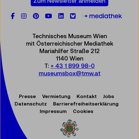
Zum Newsletter anmelden
Facebook
Instagram
Pinterest
YouTube
LinkedIn
Bluesky
Öste
Technisches Museum Wien
mit Österreichischer Mediathek
Mariahilfer Straße 212
1140 Wien
T:
+ 43 1 899 98-0
museumsbox@tmw.at
Presse
Vermietung
Kontakt
Jobs
Datenschutz
Barrierefreiheitserklärung
Impressum
Cookies