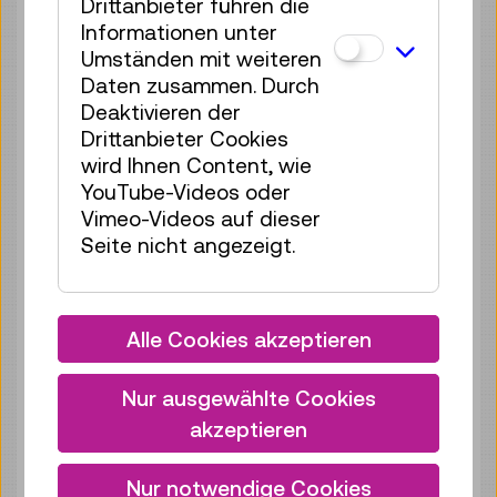
Drittanbieter führen die
Tickets
€ 2,50
Informationen unter
Umständen mit weiteren
Di 11.08.
15:00
–
15:40
Daten zusammen. Durch
Reservierung Kinderbereich
Deaktivieren der
35 Plätze frei
Drittanbieter Cookies
wird Ihnen Content, wie
Tickets
€ 2,50
YouTube-Videos oder
Di 11.08.
16:00
–
16:40
Vimeo-Videos auf dieser
Seite nicht angezeigt.
Reservierung Kinderbereich
35 Plätze frei
Tickets
€ 2,50
Alle Cookies akzeptieren
Di 11.08.
17:00
–
17:40
Reservierung Kinderbereich
Nur ausgewählte Cookies
35 Plätze frei
akzeptieren
Tickets
€ 2,50
Nur notwendige Cookies
Mi 12.08.
11:00
–
11:40