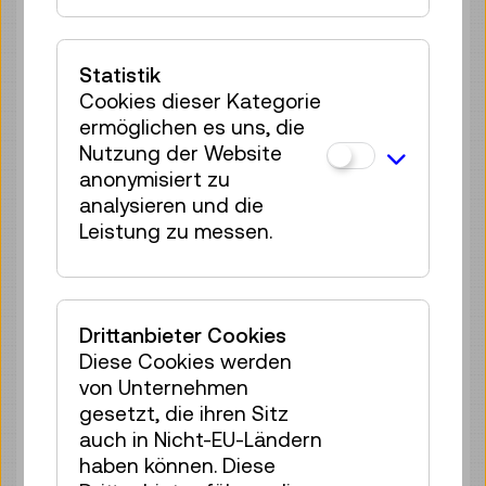
Di 11.08.
11:00
–
11:40
Reservierung Kinderbereich
Statistik
35 Plätze frei
Cookies dieser Kategorie
Tickets
€ 2,50
ermöglichen es uns, die
Nutzung der Website
Di 11.08.
12:00
–
12:40
anonymisiert zu
Reservierung Kinderbereich
analysieren und die
35 Plätze frei
Leistung zu messen.
Tickets
€ 2,50
Di 11.08.
13:00
–
13:40
Reservierung Kinderbereich
Drittanbieter Cookies
35 Plätze frei
Diese Cookies werden
Tickets
€ 2,50
von Unternehmen
gesetzt, die ihren Sitz
Di 11.08.
14:00
–
14:40
auch in Nicht-EU-Ländern
Reservierung Kinderbereich
haben können. Diese
35 Plätze frei