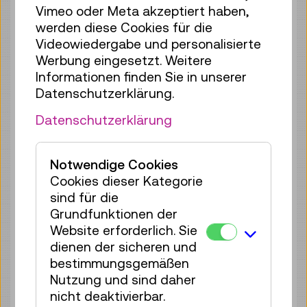
Vimeo oder Meta akzeptiert haben,
werden diese Cookies für die
Mo 10.08.
11:00
–
11:40
Videowiedergabe und personalisierte
Reservierung Kinderbereich
Werbung eingesetzt. Weitere
35 Plätze frei
Informationen finden Sie in unserer
Tickets
€ 2,50
Datenschutzerklärung.
Mo 10.08.
12:00
–
12:40
Datenschutzerklärung
Reservierung Kinderbereich
35 Plätze frei
Notwendige Cookies
Tickets
€ 2,50
Cookies dieser Kategorie
sind für die
Mo 10.08.
13:00
–
13:40
Grundfunktionen der
Reservierung Kinderbereich
Website erforderlich. Sie
35 Plätze frei
dienen der sicheren und
Tickets
€ 2,50
bestimmungsgemäßen
Nutzung und sind daher
Mo 10.08.
14:00
–
14:40
nicht deaktivierbar.
Reservierung Kinderbereich