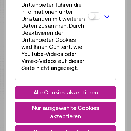
Drittanbieter führen die
Di 11.08.
11:00
–
11:40
Informationen unter
Reservierung Kinderbereich
Umständen mit weiteren
35 Plätze frei
Daten zusammen. Durch
Tickets
€ 2,50
Deaktivieren der
Drittanbieter Cookies
Di 11.08.
12:00
–
12:40
wird Ihnen Content, wie
Reservierung Kinderbereich
YouTube-Videos oder
35 Plätze frei
Vimeo-Videos auf dieser
Tickets
€ 2,50
Seite nicht angezeigt.
Di 11.08.
13:00
–
13:40
Reservierung Kinderbereich
Alle Cookies akzeptieren
35 Plätze frei
Tickets
€ 2,50
Nur ausgewählte Cookies
Di 11.08.
14:00
–
14:40
akzeptieren
Reservierung Kinderbereich
35 Plätze frei