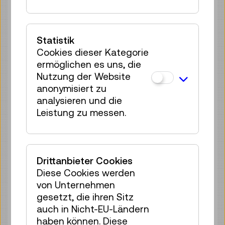
35 Plätze frei
Tickets
€ 2,50
Statistik
Mo 10.08.
15:00
–
15:40
Cookies dieser Kategorie
Reservierung Kinderbereich
ermöglichen es uns, die
35 Plätze frei
Nutzung der Website
Tickets
€ 2,50
anonymisiert zu
analysieren und die
Mo 10.08.
16:00
–
16:40
Leistung zu messen.
Reservierung Kinderbereich
35 Plätze frei
Tickets
€ 2,50
Drittanbieter Cookies
Mo 10.08.
17:00
–
17:40
Diese Cookies werden
von Unternehmen
Reservierung Kinderbereich
gesetzt, die ihren Sitz
35 Plätze frei
auch in Nicht-EU-Ländern
Tickets
€ 2,50
haben können. Diese