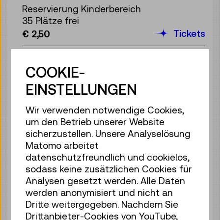
Reservierung Kinderbereich
35 Plätze frei
Tickets
€ 2,50
So 09.08.
15:00
–
15:40
COOKIE-
Reservierung Kinderbereich
35 Plätze frei
EINSTELLUNGEN
Tickets
€ 2,50
Wir verwenden notwendige Cookies,
So 09.08.
16:00
–
16:40
um den Betrieb unserer Website
Reservierung Kinderbereich
sicherzustellen. Unsere Analyselösung
32 Plätze frei
Matomo arbeitet
Tickets
€ 2,50
datenschutzfreundlich und cookielos,
sodass keine zusätzlichen Cookies für
So 09.08.
17:00
–
17:40
Analysen gesetzt werden. Alle Daten
werden anonymisiert und nicht an
Reservierung Kinderbereich
Dritte weitergegeben. Nachdem Sie
35 Plätze frei
Drittanbieter-Cookies von YouTube,
Tickets
€ 2,50