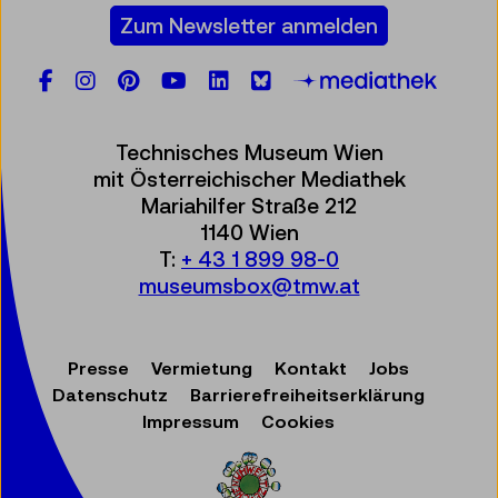
Zum Newsletter anmelden
Facebook
Instagram
Pinterest
YouTube
LinkedIn
Bluesky
Öste
Technisches Museum Wien
mit Österreichischer Mediathek
Mariahilfer Straße 212
1140 Wien
T:
+ 43 1 899 98-0
museumsbox@tmw.at
Presse
Vermietung
Kontakt
Jobs
Datenschutz
Barrierefreiheitserklärung
Impressum
Cookies