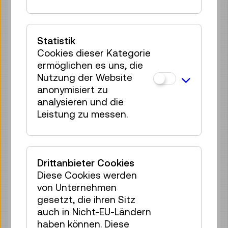
35 Plätze frei
Tickets
€ 2,50
Statistik
So 09.08.
15:00
–
15:40
Cookies dieser Kategorie
Reservierung Kinderbereich
ermöglichen es uns, die
35 Plätze frei
Nutzung der Website
Tickets
€ 2,50
anonymisiert zu
analysieren und die
So 09.08.
16:00
–
16:40
Leistung zu messen.
Reservierung Kinderbereich
35 Plätze frei
Tickets
€ 2,50
Drittanbieter Cookies
So 09.08.
17:00
–
17:40
Diese Cookies werden
von Unternehmen
Reservierung Kinderbereich
gesetzt, die ihren Sitz
35 Plätze frei
auch in Nicht-EU-Ländern
Tickets
€ 2,50
haben können. Diese