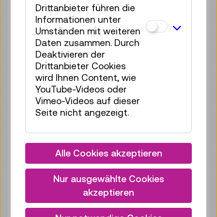
Drittanbieter führen die
Mo 10.08.
11:00
–
11:40
Informationen unter
Reservierung Kinderbereich
Umständen mit weiteren
35 Plätze frei
Daten zusammen. Durch
Tickets
€ 2,50
Deaktivieren der
Drittanbieter Cookies
Mo 10.08.
12:00
–
12:40
wird Ihnen Content, wie
Reservierung Kinderbereich
YouTube-Videos oder
35 Plätze frei
Vimeo-Videos auf dieser
Tickets
€ 2,50
Seite nicht angezeigt.
Mo 10.08.
13:00
–
13:40
Reservierung Kinderbereich
Alle Cookies akzeptieren
35 Plätze frei
Tickets
€ 2,50
Nur ausgewählte Cookies
Mo 10.08.
14:00
–
14:40
akzeptieren
Reservierung Kinderbereich
35 Plätze frei