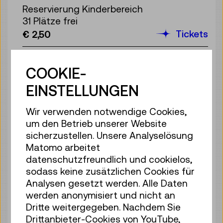
Reservierung Kinderbereich
31 Plätze frei
Tickets
€ 2,50
Sa 08.08.
15:00
–
15:40
COOKIE-
Reservierung Kinderbereich
33 Plätze frei
EINSTELLUNGEN
Tickets
€ 2,50
Wir verwenden notwendige Cookies,
Sa 08.08.
16:00
–
16:40
um den Betrieb unserer Website
Reservierung Kinderbereich
sicherzustellen. Unsere Analyselösung
35 Plätze frei
Matomo arbeitet
Tickets
€ 2,50
datenschutzfreundlich und cookielos,
sodass keine zusätzlichen Cookies für
Sa 08.08.
17:00
–
17:40
Analysen gesetzt werden. Alle Daten
werden anonymisiert und nicht an
Reservierung Kinderbereich
Dritte weitergegeben. Nachdem Sie
35 Plätze frei
Drittanbieter-Cookies von YouTube,
Tickets
€ 2,50