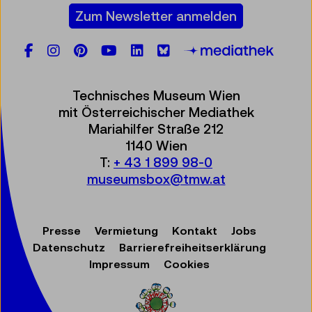
Zum Newsletter anmelden
Facebook
Instagram
Pinterest
YouTube
LinkedIn
Bluesky
Öste
Technisches Museum Wien
mit Österreichischer Mediathek
Mariahilfer Straße 212
1140 Wien
T:
+ 43 1 899 98-0
museumsbox@tmw.at
Presse
Vermietung
Kontakt
Jobs
Datenschutz
Barrierefreiheitserklärung
Impressum
Cookies