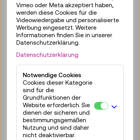
Vimeo oder Meta akzeptiert haben,
werden diese Cookies für die
So 09.08.
11:00
–
11:40
Videowiedergabe und personalisierte
Reservierung Kinderbereich
Werbung eingesetzt. Weitere
35 Plätze frei
Informationen finden Sie in unserer
Tickets
€ 2,50
Datenschutzerklärung.
So 09.08.
12:00
–
12:40
Datenschutzerklärung
Reservierung Kinderbereich
35 Plätze frei
Notwendige Cookies
Tickets
€ 2,50
Cookies dieser Kategorie
sind für die
So 09.08.
13:00
–
13:40
Grundfunktionen der
Reservierung Kinderbereich
Website erforderlich. Sie
35 Plätze frei
dienen der sicheren und
Tickets
€ 2,50
bestimmungsgemäßen
Nutzung und sind daher
So 09.08.
14:00
–
14:40
nicht deaktivierbar.
Reservierung Kinderbereich