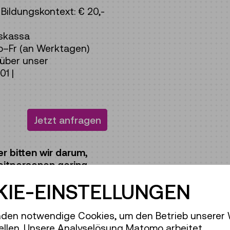
ildungskontext: € 20,-
skassa
o–Fr (an Werktagen)
über unser
01 |
Jetzt anfragen
r bitten wir darum,
eitpersonen gering
ksicht und Fairness!
IE-EINSTELLUNGEN
uf Ebene 3.
den notwendige Cookies, um den Betrieb unserer
ellen. Unsere Analyselösung Matomo arbeitet