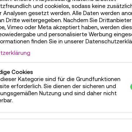
zfreundlich und cookielos, sodass keine zusätzlic
r Analysen gesetzt werden. Alle Daten werden ano
servierung Kinderbereich
34 Plätze frei
an Dritte weitergegeben. Nachdem Sie Drittanbiete
e, Vimeo oder Meta akzeptiert haben, werden die
servierung Kinderbereich
35 Plätze frei
deowiedergabe und personalisierte Werbung einges
servierung Kinderbereich
35 Plätze frei
formationen finden Sie in unserer Datenschutzerklä
servierung Kinderbereich
31 Plätze frei
tzerklärung
servierung Kinderbereich
33 Plätze frei
ige Cookies
servierung Kinderbereich
32 Plätze frei
dieser Kategorie sind für die Grundfunktionen
servierung Kinderbereich
35 Plätze frei
ite erforderlich. Sie dienen der sicheren und
ungsgemäßen Nutzung und sind daher nicht
servierung Kinderbereich
35 Plätze frei
erbar.
servierung Kinderbereich
35 Plätze frei
servierung Kinderbereich
35 Plätze frei
servierung Kinderbereich
35 Plätze frei