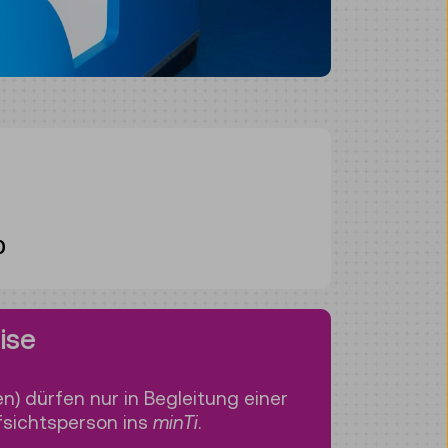
0
ise
en) dürfen nur in Begleitung einer
sichtsperson ins
minTi
.