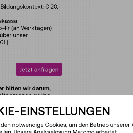
ildungskontext: € 20,-
skassa
o–Fr (an Werktagen)
über unser
01 |
Jetzt anfragen
r bitten wir darum,
eitpersonen gering
ksicht und Fairness!
IE-EINSTELLUNGEN
uf Ebene 3.
den notwendige Cookies, um den Betrieb unserer
ellen. Unsere Analyselösung Matomo arbeitet