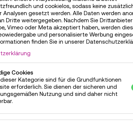
zfreundlich und cookielos, sodass keine zusätzlic
r Analysen gesetzt werden. Alle Daten werden ano
servierung Kinderbereich
21 Plätze frei
an Dritte weitergegeben. Nachdem Sie Drittanbiete
e, Vimeo oder Meta akzeptiert haben, werden die
servierung Kinderbereich
35 Plätze frei
deowiedergabe und personalisierte Werbung einges
servierung Kinderbereich
33 Plätze frei
formationen finden Sie in unserer Datenschutzerklä
servierung Kinderbereich
35 Plätze frei
tzerklärung
servierung Kinderbereich
35 Plätze frei
ige Cookies
servierung Kinderbereich
32 Plätze frei
dieser Kategorie sind für die Grundfunktionen
servierung Kinderbereich
35 Plätze frei
ite erforderlich. Sie dienen der sicheren und
ungsgemäßen Nutzung und sind daher nicht
servierung Kinderbereich
35 Plätze frei
erbar.
servierung Kinderbereich
35 Plätze frei
servierung Kinderbereich
35 Plätze frei
servierung Kinderbereich
35 Plätze frei