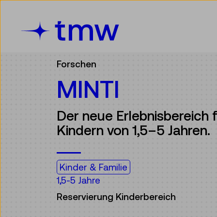
Accesskey [3]
Accesskey [1]
Accesskey [2]
Accesskey [4]
Zum Inhalt
Zum Hauptmenü
Zur Suche
Zur Zielgruppennavigation
Forschen
MINTI
Der neue Erlebnisbereich f
Kindern von 1,5–5 Jahren.
Kinder & Familie
1,5-5 Jahre
Reservierung Kinderbereich