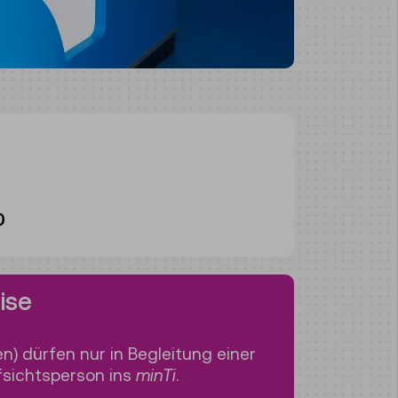
0
ise
en) dürfen nur in Begleitung einer
sichtsperson ins
minTi
.