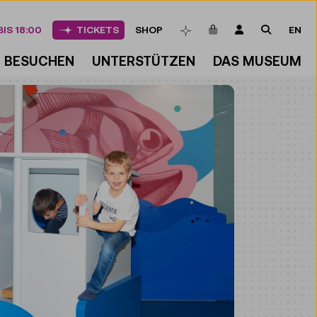
ARTIKEL IM WAREN
LOGIN
SUCHE
IS 18:00
TICKETS
SHOP
EN
MERKLISTE
BESUCHEN
UNTERSTÜTZEN
DAS MUSEUM