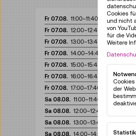
datenschut
Cookies fü
Re
Fr 07.08.
11:00
–
11:40
und nicht 
von YouTub
Re
Fr 07.08.
12:00
–
12:40
für die Vi
Re
Fr 07.08.
13:00
–
13:40
Weitere In
Re
Fr 07.08.
14:00
–
14:40
Datenschu
Re
Fr 07.08.
15:00
–
15:40
Notwend
Re
Fr 07.08.
16:00
–
16:40
Cookies 
Re
Fr 07.08.
17:00
–
17:40
der Webs
bestimm
Re
Sa 08.08.
11:00
–
11:40
deaktivi
Re
Sa 08.08.
12:00
–
12:40
Re
Sa 08.08.
13:00
–
13:40
Statistik
Re
Sa 08.08.
14:00
–
14:40