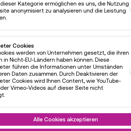
dieser Kategorie ermöglichen es uns, die Nutzung
servierung Kinderbereich
33 Plätze frei
ite anonymisiert zu analysieren und die Leistung
en.
servierung Kinderbereich
35 Plätze frei
servierung Kinderbereich
35 Plätze frei
servierung Kinderbereich
35 Plätze frei
ieter Cookies
servierung Kinderbereich
ookies werden von Unternehmen gesetzt, die ihren
35 Plätze frei
h in Nicht-EU-Ländern haben können. Diese
servierung Kinderbereich
35 Plätze frei
ieter führen die Informationen unter Umständen
teren Daten zusammen. Durch Deaktivieren der
servierung Kinderbereich
35 Plätze frei
ieter Cookies wird Ihnen Content, wie YouTube-
servierung Kinderbereich
35 Plätze frei
der Vimeo-Videos auf dieser Seite nicht
t.
servierung Kinderbereich
35 Plätze frei
servierung Kinderbereich
35 Plätze frei
servierung Kinderbereich
Alle Cookies akzeptieren
35 Plätze frei
servierung Kinderbereich