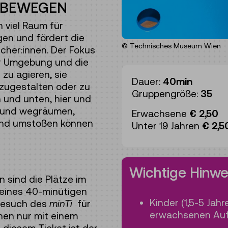
 BEWEGEN
n viel Raum für
en und fördert die
© Technisches Museum Wien
cher:innen. Der Fokus
er Umgebung und die
 zu agieren, sie
Dauer:
40min
zugestalten oder zu
Gruppengröße:
35
n und unten, hier und
n und wegräumen,
Erwachsene
€ 2,50
und umstoßen können
Unter 19 Jahren
€ 2,5
Wichtige Hinwe
 sind die Plätze im
eines 40-minütigen
Kinder (1,5-5 Jahr
 Besuch des
minTi
für
erwachsenen Auf
nen nur mit einem