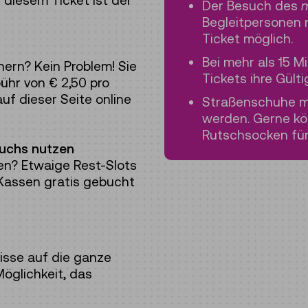
i diesem Ticket ist der
Der Besuch des
m
Begleitpersonen 
Ticket möglich.
Bei mehr als 15 M
hern? Kein Problem! Sie
Tickets ihre Gülti
hr von € 2,50 pro
uf dieser Seite online
Straßenschuhe 
werden. Gerne k
Rutschsocken für 
uchs nutzen
en? Etwaige Rest-Slots
Kassen gratis gebucht
sse auf die ganze
öglichkeit, das