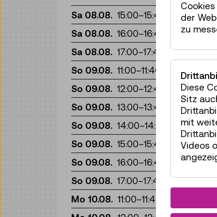
Cookies 
Re
Sa 08.08.
15:00
–
15:40
der Webs
zu mess
Re
Sa 08.08.
16:00
–
16:40
Re
Sa 08.08.
17:00
–
17:40
Re
So 09.08.
11:00
–
11:40
Drittanb
Re
Diese C
So 09.08.
12:00
–
12:40
Sitz auc
Re
So 09.08.
13:00
–
13:40
Drittanb
mit wei
Re
So 09.08.
14:00
–
14:40
Drittanb
Re
So 09.08.
15:00
–
15:40
Videos o
angezeig
Re
So 09.08.
16:00
–
16:40
Re
So 09.08.
17:00
–
17:40
Re
Mo 10.08.
11:00
–
11:40
Re