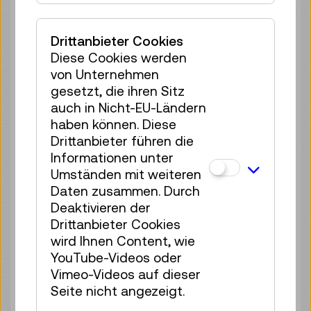
Sa 08.08.
16:00
–
16:40
Reservierung Kinderbereich
Drittanbieter Cookies
35 Plätze frei
Diese Cookies werden
Tickets
€ 2,50
von Unternehmen
gesetzt, die ihren Sitz
Sa 08.08.
17:00
–
17:40
auch in Nicht-EU-Ländern
Reservierung Kinderbereich
haben können. Diese
35 Plätze frei
Drittanbieter führen die
Tickets
€ 2,50
Informationen unter
Umständen mit weiteren
So 09.08.
11:00
–
11:40
Daten zusammen. Durch
Reservierung Kinderbereich
Deaktivieren der
35 Plätze frei
Drittanbieter Cookies
wird Ihnen Content, wie
Tickets
€ 2,50
YouTube-Videos oder
So 09.08.
12:00
–
12:40
Vimeo-Videos auf dieser
Seite nicht angezeigt.
Reservierung Kinderbereich
35 Plätze frei