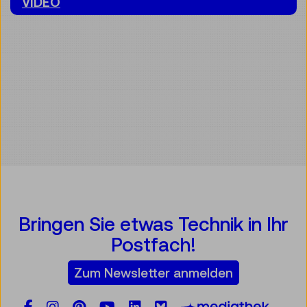
VIDEO
Bringen Sie etwas Technik in Ihr
Postfach!
Zum Newsletter anmelden
Facebook
Instagram
Pinterest
YouTube
LinkedIn
Bluesky
Öste