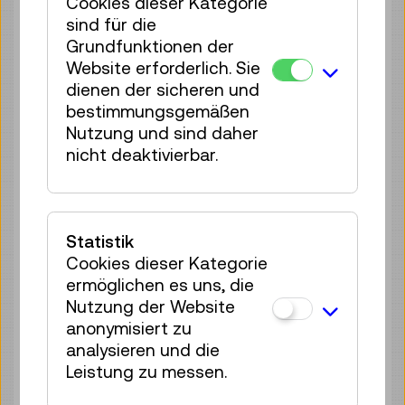
Cookies dieser Kategorie
35 Plätze frei
sind für die
Tickets
€ 2,50
Grundfunktionen der
Website erforderlich. Sie
Sa 08.08.
13:00
–
13:40
dienen der sicheren und
Reservierung Kinderbereich
bestimmungsgemäßen
35 Plätze frei
Nutzung und sind daher
nicht deaktivierbar.
Tickets
€ 2,50
Sa 08.08.
14:00
–
14:40
Reservierung Kinderbereich
Statistik
35 Plätze frei
Cookies dieser Kategorie
Tickets
€ 2,50
ermöglichen es uns, die
Nutzung der Website
Sa 08.08.
15:00
–
15:40
anonymisiert zu
Reservierung Kinderbereich
analysieren und die
33 Plätze frei
Leistung zu messen.
Tickets
€ 2,50