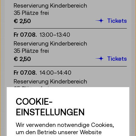
Reservierung Kinderbereich
35 Plätze frei
Tickets
€ 2,50
Fr 07.08.
13:00
–
13:40
Reservierung Kinderbereich
35 Plätze frei
Tickets
€ 2,50
Fr 07.08.
14:00
–
14:40
Reservierung Kinderbereich
35 Plätze frei
Tickets
€ 2,50
COOKIE-
EINSTELLUNGEN
Fr 07.08.
15:00
–
15:40
Reservierung Kinderbereich
Wir verwenden notwendige Cookies,
35 Plätze frei
um den Betrieb unserer Website
Tickets
€ 2,50