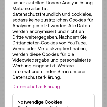
sicherzustellen. Unsere Analyselösung
Matomo arbeitet
Fr 07.08.
16:00
–
16:40
datenschutzfreundlich und cookielos,
Reservierung Kinderbereich
sodass keine zusätzlichen Cookies für
35 Plätze frei
Analysen gesetzt werden. Alle Daten
Tickets
€ 2,50
werden anonymisiert und nicht an
Dritte weitergegeben. Nachdem Sie
Fr 07.08.
17:00
–
17:40
Drittanbieter-Cookies von YouTube,
Reservierung Kinderbereich
Vimeo oder Meta akzeptiert haben,
35 Plätze frei
werden diese Cookies für die
Tickets
€ 2,50
Videowiedergabe und personalisierte
Werbung eingesetzt. Weitere
Sa 08.08.
11:00
–
11:40
Informationen finden Sie in unserer
Reservierung Kinderbereich
Datenschutzerklärung.
35 Plätze frei
Datenschutzerklärung
Tickets
€ 2,50
Sa 08.08.
12:00
–
12:40
Notwendige Cookies
Reservierung Kinderbereich