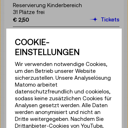
Reservierung Kinderbereich
31 Plätze frei
Tickets
€ 2,50
Sa 08.08.
15:00
–
15:40
COOKIE-
Reservierung Kinderbereich
33 Plätze frei
EINSTELLUNGEN
Tickets
€ 2,50
Wir verwenden notwendige Cookies,
Sa 08.08.
16:00
–
16:40
um den Betrieb unserer Website
Reservierung Kinderbereich
sicherzustellen. Unsere Analyselösung
35 Plätze frei
Matomo arbeitet
Tickets
€ 2,50
datenschutzfreundlich und cookielos,
sodass keine zusätzlichen Cookies für
Sa 08.08.
17:00
–
17:40
Analysen gesetzt werden. Alle Daten
werden anonymisiert und nicht an
Reservierung Kinderbereich
Dritte weitergegeben. Nachdem Sie
35 Plätze frei
Drittanbieter-Cookies von YouTube,
Tickets
€ 2,50