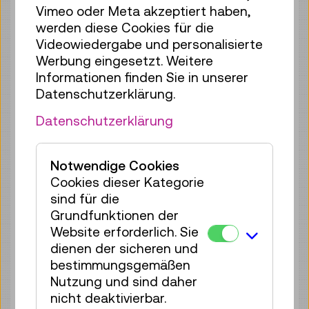
Vimeo oder Meta akzeptiert haben,
werden diese Cookies für die
So 09.08.
11:00
–
11:40
Videowiedergabe und personalisierte
Reservierung Kinderbereich
Werbung eingesetzt. Weitere
35 Plätze frei
Informationen finden Sie in unserer
Tickets
€ 2,50
Datenschutzerklärung.
So 09.08.
12:00
–
12:40
Datenschutzerklärung
Reservierung Kinderbereich
35 Plätze frei
Notwendige Cookies
Tickets
€ 2,50
Cookies dieser Kategorie
sind für die
So 09.08.
13:00
–
13:40
Grundfunktionen der
Reservierung Kinderbereich
Website erforderlich. Sie
35 Plätze frei
dienen der sicheren und
Tickets
€ 2,50
bestimmungsgemäßen
Nutzung und sind daher
So 09.08.
14:00
–
14:40
nicht deaktivierbar.
Reservierung Kinderbereich