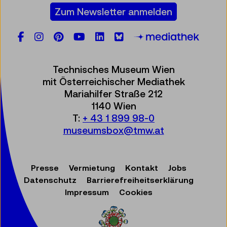
Zum Newsletter anmelden
Facebook
Instagram
Pinterest
YouTube
LinkedIn
Bluesky
Öste
Technisches Museum Wien
mit Österreichischer Mediathek
Mariahilfer Straße 212
1140 Wien
T:
+ 43 1 899 98-0
museumsbox@tmw.at
Presse
Vermietung
Kontakt
Jobs
Datenschutz
Barrierefreiheitserklärung
Impressum
Cookies