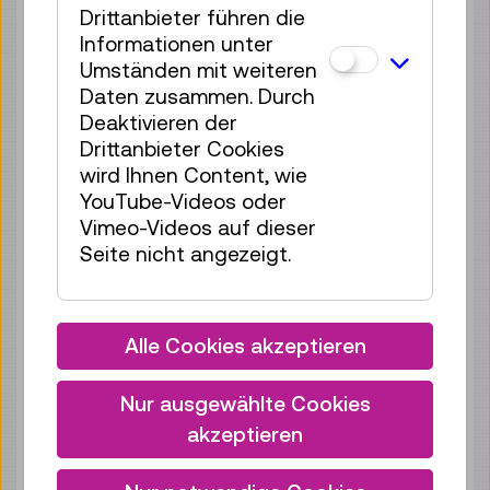
Drittanbieter führen die
Mo 10.08.
11:00
–
11:40
Informationen unter
Reservierung Kinderbereich
Umständen mit weiteren
35 Plätze frei
Daten zusammen. Durch
Tickets
€ 2,50
Deaktivieren der
Drittanbieter Cookies
Mo 10.08.
12:00
–
12:40
wird Ihnen Content, wie
Reservierung Kinderbereich
YouTube-Videos oder
35 Plätze frei
Vimeo-Videos auf dieser
Tickets
€ 2,50
Seite nicht angezeigt.
Mo 10.08.
13:00
–
13:40
Reservierung Kinderbereich
Alle Cookies akzeptieren
35 Plätze frei
Tickets
€ 2,50
Nur ausgewählte Cookies
Mo 10.08.
14:00
–
14:40
akzeptieren
Reservierung Kinderbereich
35 Plätze frei