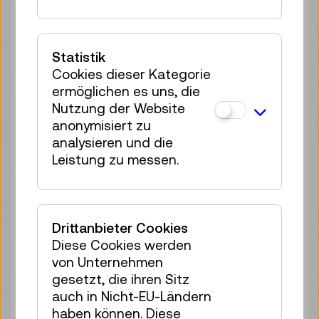
35 Plätze frei
Tickets
€ 2,50
Statistik
So 09.08.
15:00
–
15:40
Cookies dieser Kategorie
Reservierung Kinderbereich
ermöglichen es uns, die
35 Plätze frei
Nutzung der Website
Tickets
€ 2,50
anonymisiert zu
analysieren und die
So 09.08.
16:00
–
16:40
Leistung zu messen.
Reservierung Kinderbereich
35 Plätze frei
Tickets
€ 2,50
Drittanbieter Cookies
So 09.08.
17:00
–
17:40
Diese Cookies werden
von Unternehmen
Reservierung Kinderbereich
gesetzt, die ihren Sitz
35 Plätze frei
auch in Nicht-EU-Ländern
Tickets
€ 2,50
haben können. Diese