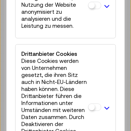
Nutzung der Website
Di 11.08.
13:00
–
13:40
anonymisiert zu
Reservierung Kinderbereich
analysieren und die
35 Plätze frei
Leistung zu messen.
Tickets
€ 2,50
Di 11.08.
14:00
–
14:40
Reservierung Kinderbereich
Drittanbieter Cookies
35 Plätze frei
Diese Cookies werden
Tickets
€ 2,50
von Unternehmen
gesetzt, die ihren Sitz
Di 11.08.
15:00
–
15:40
auch in Nicht-EU-Ländern
Reservierung Kinderbereich
haben können. Diese
35 Plätze frei
Drittanbieter führen die
Tickets
€ 2,50
Informationen unter
Umständen mit weiteren
Di 11.08.
16:00
–
16:40
Daten zusammen. Durch
Reservierung Kinderbereich
Deaktivieren der
35 Plätze frei