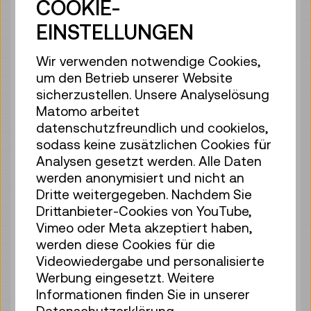
COOKIE-
EINSTELLUNGEN
Mo 10.08.
13:00
–
13:40
Reservierung Kinderbereich
Wir verwenden notwendige Cookies,
35 Plätze frei
um den Betrieb unserer Website
Tickets
€ 2,50
sicherzustellen. Unsere Analyselösung
Matomo arbeitet
Mo 10.08.
14:00
–
14:40
datenschutzfreundlich und cookielos,
Reservierung Kinderbereich
sodass keine zusätzlichen Cookies für
35 Plätze frei
Analysen gesetzt werden. Alle Daten
Tickets
€ 2,50
werden anonymisiert und nicht an
Dritte weitergegeben. Nachdem Sie
Mo 10.08.
15:00
–
15:40
Drittanbieter-Cookies von YouTube,
Reservierung Kinderbereich
Vimeo oder Meta akzeptiert haben,
30 Plätze frei
werden diese Cookies für die
Tickets
€ 2,50
Videowiedergabe und personalisierte
Werbung eingesetzt. Weitere
Mo 10.08.
16:00
–
16:40
Informationen finden Sie in unserer
Reservierung Kinderbereich