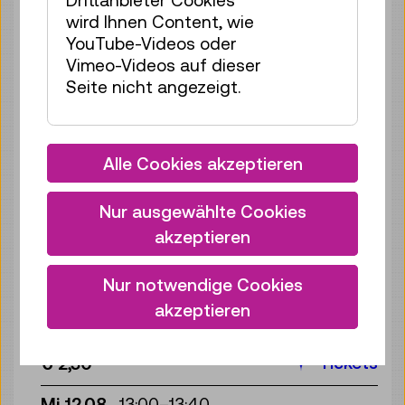
Drittanbieter Cookies
wird Ihnen Content, wie
Tickets
€ 2,50
YouTube-Videos oder
Di 11.08.
17:00
–
17:40
Vimeo-Videos auf dieser
Seite nicht angezeigt.
Reservierung Kinderbereich
35 Plätze frei
Tickets
€ 2,50
Alle Cookies akzeptieren
Mi 12.08.
11:00
–
11:40
Reservierung Kinderbereich
Nur ausgewählte Cookies
35 Plätze frei
akzeptieren
Tickets
€ 2,50
Nur notwendige Cookies
Mi 12.08.
12:00
–
12:40
akzeptieren
Reservierung Kinderbereich
35 Plätze frei
Tickets
€ 2,50
Mi 12.08.
13:00
–
13:40