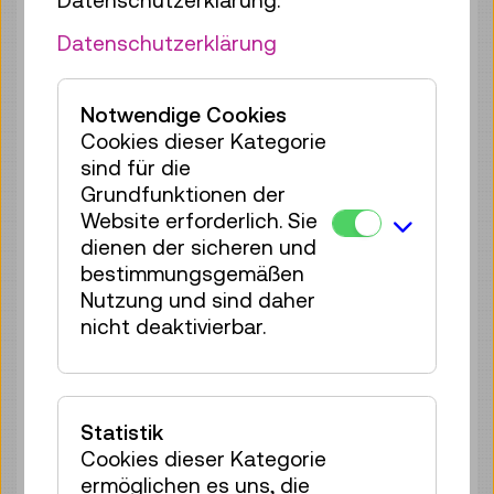
Datenschutzerklärung.
35 Plätze frei
Datenschutzerklärung
Tickets
€ 2,50
Mo 10.08.
17:00
–
17:40
Notwendige Cookies
Reservierung Kinderbereich
Cookies dieser Kategorie
35 Plätze frei
sind für die
Tickets
€ 2,50
Grundfunktionen der
Website erforderlich. Sie
Di 11.08.
11:00
–
11:40
dienen der sicheren und
Reservierung Kinderbereich
bestimmungsgemäßen
35 Plätze frei
Nutzung und sind daher
nicht deaktivierbar.
Tickets
€ 2,50
Di 11.08.
12:00
–
12:40
Reservierung Kinderbereich
Statistik
35 Plätze frei
Cookies dieser Kategorie
Tickets
€ 2,50
ermöglichen es uns, die