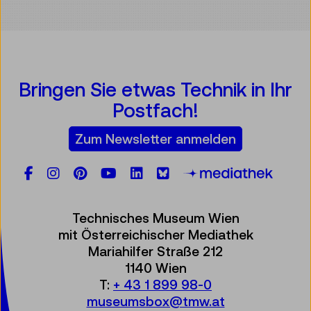
Bringen Sie etwas Technik in Ihr
Postfach!
Zum Newsletter anmelden
Facebook
Instagram
Pinterest
YouTube
LinkedIn
Bluesky
Öste
Technisches Museum Wien
mit Österreichischer Mediathek
Mariahilfer Straße 212
1140 Wien
T:
+ 43 1 899 98-0
museumsbox@tmw.at