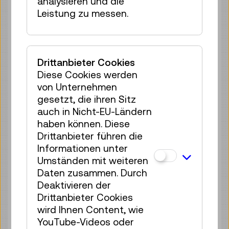
analysieren und die
Di 11.08.
14:00
–
14:40
Leistung zu messen.
Reservierung Kinderbereich
35 Plätze frei
Tickets
€ 2,50
Drittanbieter Cookies
Di 11.08.
15:00
–
15:40
Diese Cookies werden
von Unternehmen
Reservierung Kinderbereich
gesetzt, die ihren Sitz
35 Plätze frei
auch in Nicht-EU-Ländern
Tickets
€ 2,50
haben können. Diese
Drittanbieter führen die
Di 11.08.
16:00
–
16:40
Informationen unter
Reservierung Kinderbereich
Umständen mit weiteren
35 Plätze frei
Daten zusammen. Durch
Tickets
€ 2,50
Deaktivieren der
Drittanbieter Cookies
Di 11.08.
17:00
–
17:40
wird Ihnen Content, wie
Reservierung Kinderbereich
YouTube-Videos oder
35 Plätze frei