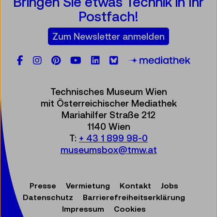
Bringen Sie etwas Technik in Ihr
Postfach!
Zum Newsletter anmelden
Facebook
Instagram
Pinterest
YouTube
LinkedIn
Bluesky
Öste
Technisches Museum Wien
mit Österreichischer Mediathek
Mariahilfer Straße 212
1140 Wien
T:
+ 43 1 899 98-0
museumsbox@tmw.at
Presse
Vermietung
Kontakt
Jobs
Datenschutz
Barrierefreiheitserklärung
Impressum
Cookies