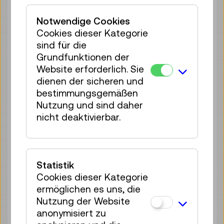
35 Plätze frei
Notwendige Cookies
Tickets
€ 2,50
Cookies dieser Kategorie
sind für die
Di 11.08.
11:00
–
11:40
Grundfunktionen der
Reservierung Kinderbereich
Website erforderlich. Sie
35 Plätze frei
dienen der sicheren und
Tickets
€ 2,50
bestimmungsgemäßen
Nutzung und sind daher
Di 11.08.
12:00
–
12:40
nicht deaktivierbar.
Reservierung Kinderbereich
35 Plätze frei
Tickets
€ 2,50
Statistik
Di 11.08.
13:00
–
13:40
Cookies dieser Kategorie
Reservierung Kinderbereich
ermöglichen es uns, die
35 Plätze frei
Nutzung der Website
Tickets
€ 2,50
anonymisiert zu