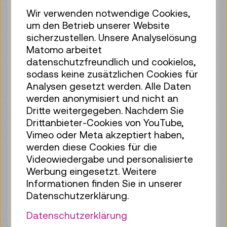
Wir verwenden notwendige Cookies,
Mo 10.08.
14:00
–
14:40
um den Betrieb unserer Website
Reservierung Kinderbereich
sicherzustellen. Unsere Analyselösung
35 Plätze frei
Matomo arbeitet
Tickets
€ 2,50
datenschutzfreundlich und cookielos,
sodass keine zusätzlichen Cookies für
Mo 10.08.
15:00
–
15:40
Analysen gesetzt werden. Alle Daten
werden anonymisiert und nicht an
Reservierung Kinderbereich
Dritte weitergegeben. Nachdem Sie
30 Plätze frei
Drittanbieter-Cookies von YouTube,
Tickets
€ 2,50
Vimeo oder Meta akzeptiert haben,
werden diese Cookies für die
Mo 10.08.
16:00
–
16:40
Videowiedergabe und personalisierte
Reservierung Kinderbereich
Werbung eingesetzt. Weitere
35 Plätze frei
Informationen finden Sie in unserer
Tickets
€ 2,50
Datenschutzerklärung.
Mo 10.08.
17:00
–
17:40
Datenschutzerklärung
Reservierung Kinderbereich