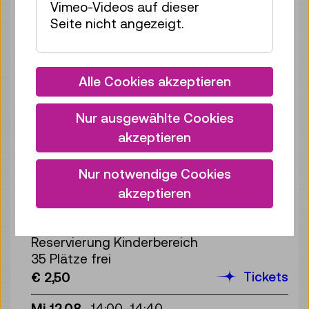
Vimeo-Videos auf dieser
Tickets
€ 2,50
Seite nicht angezeigt.
Mi 12.08.
11:00
–
11:40
Reservierung Kinderbereich
Alle Cookies akzeptieren
35 Plätze frei
Tickets
€ 2,50
Nur ausgewählte Cookies
Mi 12.08.
12:00
–
12:40
akzeptieren
Reservierung Kinderbereich
35 Plätze frei
Nur notwendige Cookies
Tickets
€ 2,50
akzeptieren
Mi 12.08.
13:00
–
13:40
Reservierung Kinderbereich
35 Plätze frei
Tickets
€ 2,50
Mi 12.08.
14:00
–
14:40