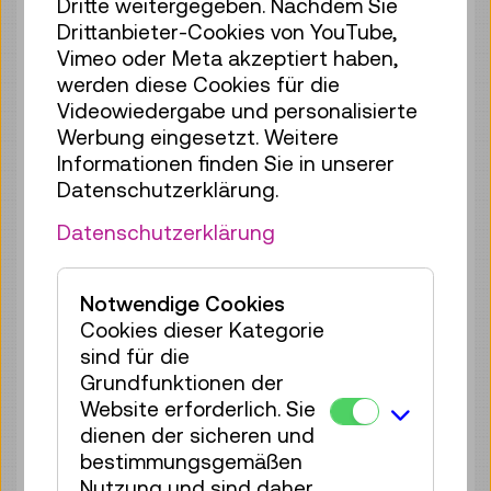
Dritte weitergegeben. Nachdem Sie
So 09.08.
10:00
–
17:00
Drittanbieter-Cookies von YouTube,
Führung / Aktion
Vimeo oder Meta akzeptiert haben,
keine Anmeldung
werden diese Cookies für die
erforderlich
Videowiedergabe und personalisierte
Sa 15.08.
10:00
–
17:00
Werbung eingesetzt. Weitere
Informationen finden Sie in unserer
Führung / Aktion
Datenschutzerklärung.
keine Anmeldung
erforderlich
Datenschutzerklärung
So 16.08.
10:00
–
17:00
Führung / Aktion
Notwendige Cookies
keine Anmeldung
Cookies dieser Kategorie
erforderlich
sind für die
Grundfunktionen der
Sa 22.08.
10:00
–
17:00
Website erforderlich. Sie
Führung / Aktion
dienen der sicheren und
keine Anmeldung
bestimmungsgemäßen
erforderlich
Nutzung und sind daher