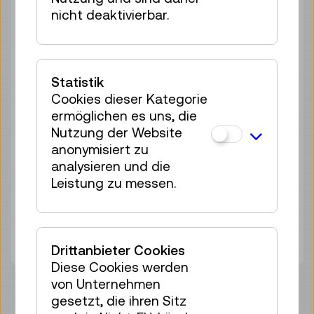
nicht deaktivierbar.
So 23.08.
10:00
–
17:00
Führung / Aktion
keine Anmeldung
erforderlich
Statistik
Cookies dieser Kategorie
Sa 29.08.
10:00
–
17:00
ermöglichen es uns, die
Führung / Aktion
Nutzung der Website
keine Anmeldung
anonymisiert zu
erforderlich
analysieren und die
Leistung zu messen.
So 30.08.
10:00
–
17:00
Führung / Aktion
keine Anmeldung
erforderlich
Drittanbieter Cookies
Diese Cookies werden
von Unternehmen
gesetzt, die ihren Sitz