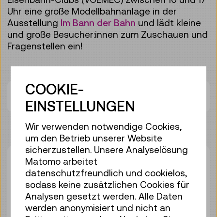
Uhr eine große Modellbahnanlage in der
Ausstellung
Im Bann der Bahn
und lädt kleine
und große Besucher:innen zum Zuschauen und
Fragenstellen ein!
COOKIE-
Dauer:
07:00h
EINSTELLUNGEN
Wir verwenden notwendige Cookies,
um den Betrieb unserer Website
sicherzustellen. Unsere Analyselösung
Matomo arbeitet
Sa 08.08.
10:00
–
17:00
datenschutzfreundlich und cookielos,
Führung / Aktion
sodass keine zusätzlichen Cookies für
keine Anmeldung
Analysen gesetzt werden. Alle Daten
erforderlich
werden anonymisiert und nicht an