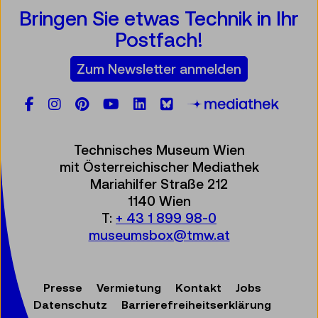
Bringen Sie etwas Technik in Ihr
Postfach!
Zum Newsletter anmelden
Facebook
Instagram
Pinterest
YouTube
LinkedIn
Bluesky
Öste
Technisches Museum Wien
mit Österreichischer Mediathek
Mariahilfer Straße 212
1140 Wien
T:
+ 43 1 899 98-0
museumsbox@tmw.at
Presse
Vermietung
Kontakt
Jobs
Datenschutz
Barrierefreiheitserklärung