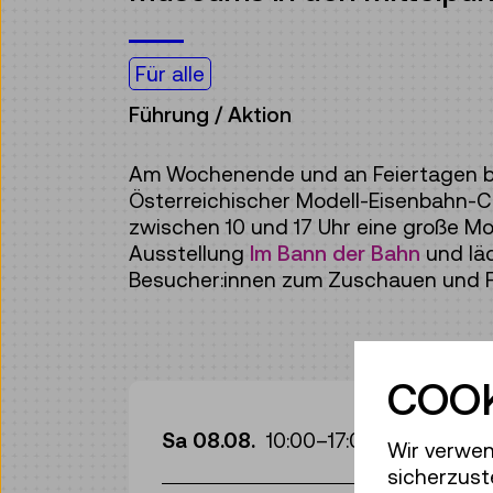
Für alle
Führung / Aktion
Am Wochenende und an Feiertagen be
Österreichischer Modell-Eisenbahn-
zwischen 10 und 17 Uhr eine große Mo
Ausstellung
Im Bann der Bahn
und läd
Besucher:innen zum Zuschauen und Fr
COOK
Fü
Sa 08.08.
10:00
–
17:00
Wir verwen
sicherzust