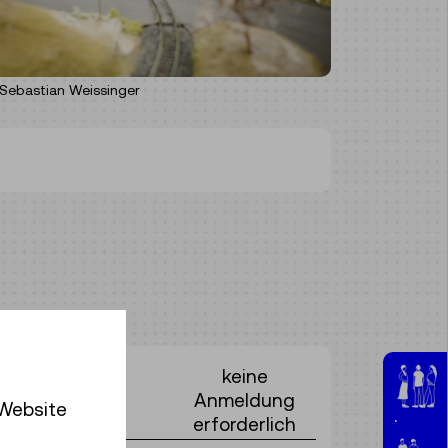
Sebastian Weissinger
keine
Anmeldung
 Website
erforderlich
Jugen