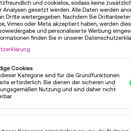
hrung / Aktion
zfreundlich und cookielos, sodass keine zusätzlic
r Analysen gesetzt werden. Alle Daten werden ano
an Dritte weitergegeben. Nachdem Sie Drittanbiete
e, Vimeo oder Meta akzeptiert haben, werden die
hrung / Aktion
deowiedergabe und personalisierte Werbung einges
formationen finden Sie in unserer Datenschutzerklä
hrung / Aktion
tzerklärung
ige Cookies
hrung / Aktion
dieser Kategorie sind für die Grundfunktionen
ite erforderlich. Sie dienen der sicheren und
ungsgemäßen Nutzung und sind daher nicht
hrung / Aktion
erbar.
hrung / Aktion