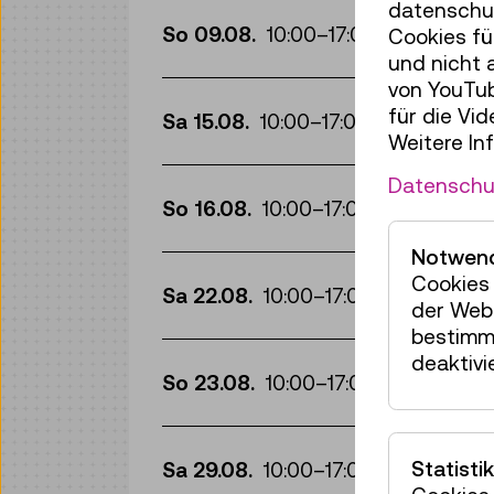
Fü
datenschut
So 09.08.
10:00
–
17:00
Cookies fü
und nicht 
von YouTub
Fü
für die Vi
Sa 15.08.
10:00
–
17:00
Weitere In
Fü
Datenschu
So 16.08.
10:00
–
17:00
Notwend
Fü
Cookies 
Sa 22.08.
10:00
–
17:00
der Webs
bestimm
Fü
deaktivi
So 23.08.
10:00
–
17:00
Fü
Statistik
Sa 29.08.
10:00
–
17:00