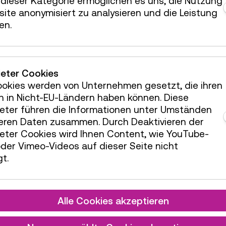
dieser Kategorie ermöglichen es uns, die Nutzung
ite anonymisiert zu analysieren und die Leistung
hrung / Aktion
en.
ieter Cookies
ookies werden von Unternehmen gesetzt, die ihren
h in Nicht-EU-Ländern haben können. Diese
ieter führen die Informationen unter Umständen
teren Daten zusammen. Durch Deaktivieren der
ieter Cookies wird Ihnen Content, wie YouTube-
der Vimeo-Videos auf dieser Seite nicht
t.
Alle Cookies akzeptieren