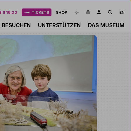
ARTIKEL IM WAREN
LOGIN
SUCHE
IS 18:00
TICKETS
SHOP
EN
MERKLISTE
BESUCHEN
UNTERSTÜTZEN
DAS MUSEUM