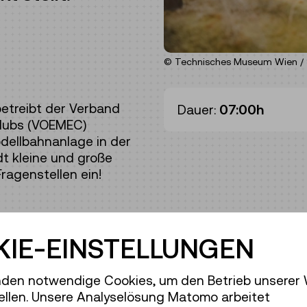
© Technisches Museum Wien / 
treibt der Verband
Dauer:
07:00h
Clubs (VOEMEC)
dellbahnanlage in der
t kleine und große
agenstellen ein!
IE-EINSTELLUNGEN
hrung / Aktion
den notwendige Cookies, um den Betrieb unserer
ellen. Unsere Analyselösung Matomo arbeitet