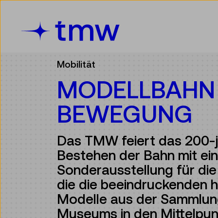
Accesskey [3]
Accesskey [1]
Accesskey [2]
Accesskey [4]
Zum Inhalt
Zum Hauptmenü
Zur Suche
Zur Zielgruppennavigation
Mobilität
MODELLBAHN 
BEWEGUNG
Das TMW feiert das 200-j
Bestehen der Bahn mit ein
Sonderausstellung für die 
die die beeindruckenden h
Modelle aus der Sammlun
Museums in den Mittelpunk