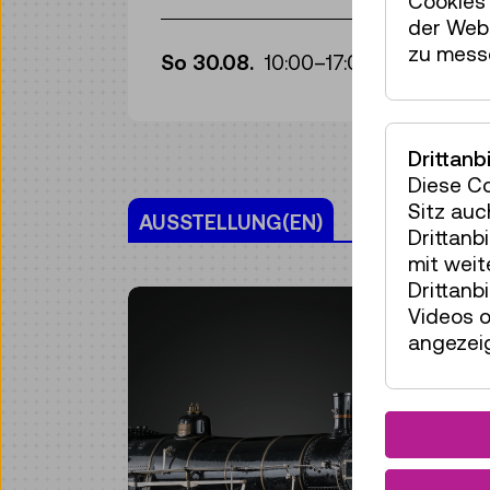
Cookies 
der Webs
Fü
zu mess
So 30.08.
10:00
–
17:00
Drittanb
Diese C
Sitz auc
AUSSTELLUNG(EN)
Drittanb
mit wei
Drittanb
Videos o
angezeig