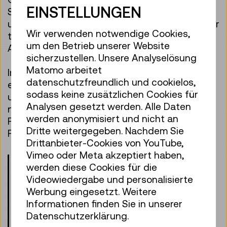
EINSTELLUNGEN
Solche kurze „Reisen“ sind heute schnell und
unkompliziert. Doch das war nicht immer so. Wir
Wir verwenden notwendige Cookies,
tauchen in eine Zeit ein, als sogar kleine
um den Betrieb unserer Website
Ausflüge große Abenteuer waren.
sicherzustellen. Unsere Analyselösung
Matomo arbeitet
In der Ausstellung Mobilität zeigt sich, warum
datenschutzfreundlich und cookielos,
eine Reise mit der Postkutsche fürchterlich
sodass keine zusätzlichen Cookies für
unbequem, aber so teuer wie heute ein Flug
Analysen gesetzt werden. Alle Daten
nach Amerika war. Im Museum warten
werden anonymisiert und nicht an
Pferdeeisenbahnen, Hochräder, die ersten
Dritte weitergegeben. Nachdem Sie
Flugzeuge der Welt – und vieles mehr!
Drittanbieter-Cookies von YouTube,
Vimeo oder Meta akzeptiert haben,
Bitte beachten Sie die Altersangaben!
werden diese Cookies für die
Kinder unter 8 Jahren dürfen nur mit
Videowiedergabe und personalisierte
einer erwachsenen Begleitperson
Werbung eingesetzt. Weitere
teilnehmen.
Informationen finden Sie in unserer
Datenschutzerklärung.
Treffpunkt: Eingangshalle, Ebene 0