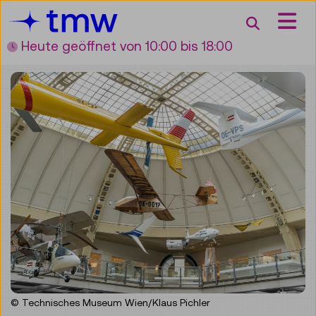
Accesskey [3]
Accesskey [1]
Accesskey [2]
Accesskey [4]
Zum Inhalt
Zum Hauptmenü
Zur Suche
Zur Zielgruppennavigation
Suche
Heute geöffnet
von 10:00 bis 18:00
© Technisches Museum Wien/Klaus Pichler