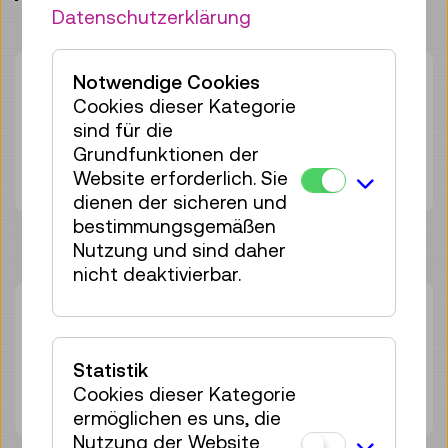
Datenschutzerklärung
Notwendige Cookies
Dauer:
45min
Cookies dieser Kategorie
Gruppengröße:
25
sind für die
Erwachsene
€ 5,50
Grundfunktionen der
Unter 19 Jahren
€ 5,50
Website erforderlich. Sie
dienen der sicheren und
bestimmungsgemäßen
Nutzung und sind daher
nicht deaktivierbar.
Di 11.08.
14:00
–
14:45
Führung
25 Plätze frei
Statistik
Cookies dieser Kategorie
Tickets
€ 5,50
ermöglichen es uns, die
Nutzung der Website