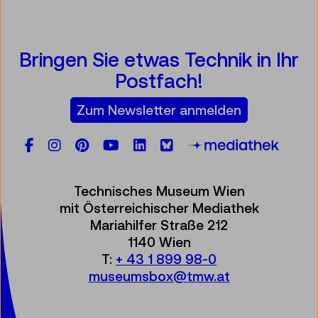
Bringen Sie etwas Technik in Ihr
Postfach!
Zum Newsletter anmelden
Facebook
Instagram
Pinterest
YouTube
LinkedIn
Bluesky
Öste
Technisches Museum Wien
mit Österreichischer Mediathek
Mariahilfer Straße 212
1140 Wien
T:
+ 43 1 899 98-0
museumsbox@tmw.at