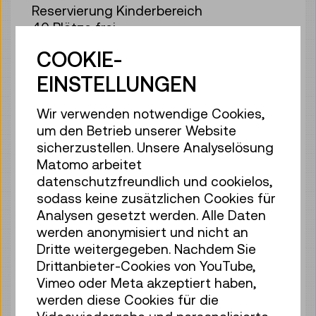
Reservierung Kinderbereich
40 Plätze frei
Tickets
€ 2,50
COOKIE-
Di 11.08.
11:30
–
12:10
EINSTELLUNGEN
Reservierung Kinderbereich
Wir verwenden notwendige Cookies,
40 Plätze frei
um den Betrieb unserer Website
Tickets
€ 2,50
sicherzustellen. Unsere Analyselösung
Matomo arbeitet
Di 11.08.
12:30
–
13:10
datenschutzfreundlich und cookielos,
Reservierung Kinderbereich
sodass keine zusätzlichen Cookies für
40 Plätze frei
Analysen gesetzt werden. Alle Daten
Tickets
€ 2,50
werden anonymisiert und nicht an
Dritte weitergegeben. Nachdem Sie
Di 11.08.
14:00
–
14:40
Drittanbieter-Cookies von YouTube,
Reservierung Kinderbereich
Vimeo oder Meta akzeptiert haben,
40 Plätze frei
werden diese Cookies für die
Tickets
€ 2,50