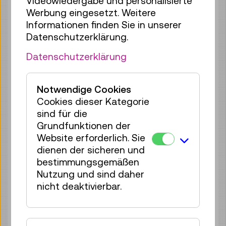
Videowiedergabe und personalisierte
Werbung eingesetzt. Weitere
Di 11.08.
15:00
–
15:40
Informationen finden Sie in unserer
Reservierung Kinderbereich
Datenschutzerklärung.
40 Plätze frei
Datenschutzerklärung
Tickets
€ 2,50
Di 11.08.
16:00
–
16:40
Notwendige Cookies
Reservierung Kinderbereich
Cookies dieser Kategorie
40 Plätze frei
sind für die
Tickets
€ 2,50
Grundfunktionen der
Website erforderlich. Sie
Di 11.08.
17:00
–
17:40
dienen der sicheren und
Reservierung Kinderbereich
bestimmungsgemäßen
40 Plätze frei
Nutzung und sind daher
Tickets
€ 2,50
nicht deaktivierbar.
Mi 12.08.
10:30
–
11:10
Reservierung Kinderbereich