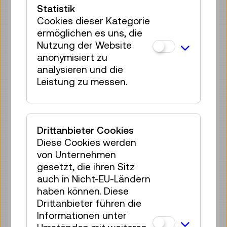
Statistik
13 Plätze frei
Cookies dieser Kategorie
Tickets
€ 2,50
ermöglichen es uns, die
Nutzung der Website
Mi 12.08.
11:30
–
12:10
anonymisiert zu
Reservierung Kinderbereich
analysieren und die
40 Plätze frei
Leistung zu messen.
Tickets
€ 2,50
Mi 12.08.
12:30
–
13:10
Reservierung Kinderbereich
Drittanbieter Cookies
38 Plätze frei
Diese Cookies werden
Tickets
€ 2,50
von Unternehmen
gesetzt, die ihren Sitz
Mi 12.08.
14:00
–
14:40
auch in Nicht-EU-Ländern
Reservierung Kinderbereich
haben können. Diese
40 Plätze frei
Drittanbieter führen die
Tickets
€ 2,50
Informationen unter