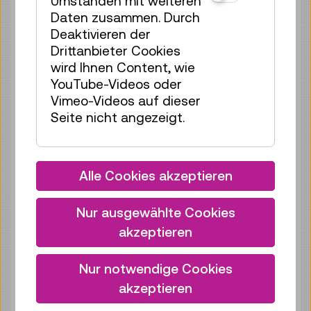
Umständen mit weiteren
Mi 12.08.
15:00
–
15:40
Daten zusammen. Durch
Reservierung Kinderbereich
Deaktivieren der
40 Plätze frei
Drittanbieter Cookies
Tickets
wird Ihnen Content, wie
€ 2,50
YouTube-Videos oder
Mi 12.08.
16:00
–
16:40
Vimeo-Videos auf dieser
Seite nicht angezeigt.
Reservierung Kinderbereich
40 Plätze frei
Tickets
€ 2,50
Alle Cookies akzeptieren
Mi 12.08.
17:00
–
17:40
Reservierung Kinderbereich
Nur ausgewählte Cookies
40 Plätze frei
akzeptieren
Tickets
€ 2,50
Nur notwendige Cookies
Do 13.08.
10:30
–
11:10
akzeptieren
Reservierung Kinderbereich
40 Plätze frei