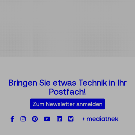
Bringen Sie etwas Technik in Ihr
Postfach!
Zum Newsletter anmelden
Facebook
Instagram
Pinterest
YouTube
LinkedIn
Bluesky
Öste