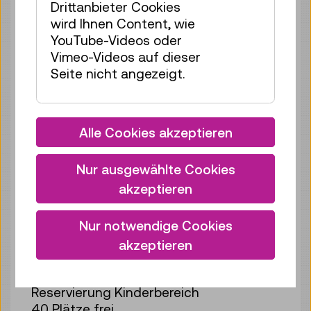
Drittanbieter Cookies
Mo 10.08.
16:00
–
16:40
wird Ihnen Content, wie
Reservierung Kinderbereich
YouTube-Videos oder
34 Plätze frei
Vimeo-Videos auf dieser
Tickets
€ 2,50
Seite nicht angezeigt.
Mo 10.08.
17:00
–
17:40
Reservierung Kinderbereich
Alle Cookies akzeptieren
40 Plätze frei
Tickets
€ 2,50
Nur ausgewählte Cookies
Di 11.08.
10:30
–
11:10
akzeptieren
Reservierung Kinderbereich
40 Plätze frei
Nur notwendige Cookies
Tickets
€ 2,50
akzeptieren
Di 11.08.
11:30
–
12:10
Reservierung Kinderbereich
40 Plätze frei