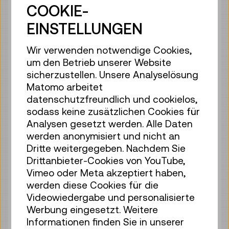
Reservierung Kinderbereich
COOKIE-
40 Plätze frei
EINSTELLUNGEN
Tickets
€ 2,50
Wir verwenden notwendige Cookies,
So 09.08.
12:30
–
13:10
um den Betrieb unserer Website
Reservierung Kinderbereich
sicherzustellen. Unsere Analyselösung
38 Plätze frei
Matomo arbeitet
Tickets
€ 2,50
datenschutzfreundlich und cookielos,
sodass keine zusätzlichen Cookies für
So 09.08.
14:00
–
14:40
Analysen gesetzt werden. Alle Daten
Reservierung Kinderbereich
werden anonymisiert und nicht an
40 Plätze frei
Dritte weitergegeben. Nachdem Sie
Drittanbieter-Cookies von YouTube,
Tickets
€ 2,50
Vimeo oder Meta akzeptiert haben,
So 09.08.
15:00
–
15:40
werden diese Cookies für die
Videowiedergabe und personalisierte
Reservierung Kinderbereich
Werbung eingesetzt. Weitere
40 Plätze frei
Informationen finden Sie in unserer
Tickets
€ 2,50