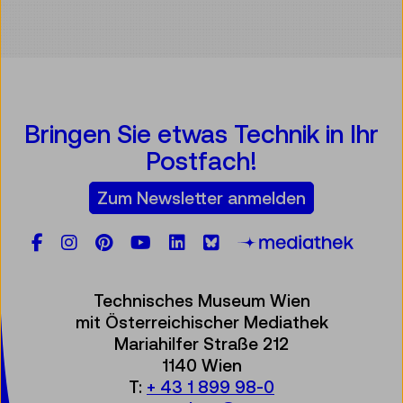
Bringen Sie etwas Technik in Ihr
Postfach!
Zum Newsletter anmelden
Facebook
Instagram
Pinterest
YouTube
LinkedIn
Bluesky
Öste
Technisches Museum Wien
mit Österreichischer Mediathek
Mariahilfer Straße 212
1140 Wien
T:
+ 43 1 899 98-0