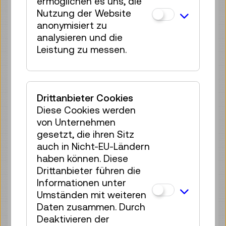
ermöglichen es uns, die
40 Plätze frei
Nutzung der Website
Tickets
€ 2,50
anonymisiert zu
analysieren und die
Mo 10.08.
12:30
–
13:10
Leistung zu messen.
Reservierung Kinderbereich
40 Plätze frei
Tickets
€ 2,50
Drittanbieter Cookies
Mo 10.08.
14:00
–
14:40
Diese Cookies werden
von Unternehmen
Reservierung Kinderbereich
gesetzt, die ihren Sitz
40 Plätze frei
auch in Nicht-EU-Ländern
Tickets
€ 2,50
haben können. Diese
Drittanbieter führen die
Mo 10.08.
15:00
–
15:40
Informationen unter
Reservierung Kinderbereich
Umständen mit weiteren
40 Plätze frei
Daten zusammen. Durch
Tickets
€ 2,50
Deaktivieren der