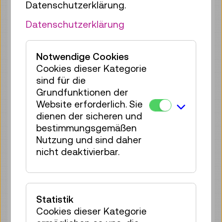
Datenschutzerklärung.
So 09.08.
16:00
–
16:40
Datenschutzerklärung
Reservierung Kinderbereich
40 Plätze frei
Notwendige Cookies
Tickets
€ 2,50
Cookies dieser Kategorie
sind für die
So 09.08.
17:00
–
17:40
Grundfunktionen der
Reservierung Kinderbereich
Website erforderlich. Sie
40 Plätze frei
dienen der sicheren und
Tickets
€ 2,50
bestimmungsgemäßen
Nutzung und sind daher
Mo 10.08.
10:30
–
11:10
nicht deaktivierbar.
Reservierung Kinderbereich
40 Plätze frei
Tickets
€ 2,50
Statistik
Mo 10.08.
11:30
–
12:10
Cookies dieser Kategorie
Reservierung Kinderbereich