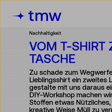
Accesskey [3]
Accesskey [1]
Accesskey [2]
Accesskey [4]
Zum Inhalt
Zum Hauptmenü
Zur Suche
Zur Zielgruppennavigation
Nachhaltigkeit
VOM T-SHIRT 
TASCHE
Zu schade zum Wegwerfe
Lieblingsshirt ein zweites
gestalte mit uns daraus e
DIY-Workshop machen wir
Stoffen etwas Nützliches,
kreative Weise Müll zu ve