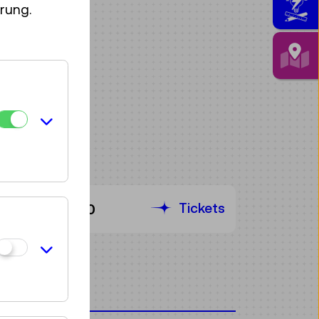
rung.
Tickets
€ 7,50