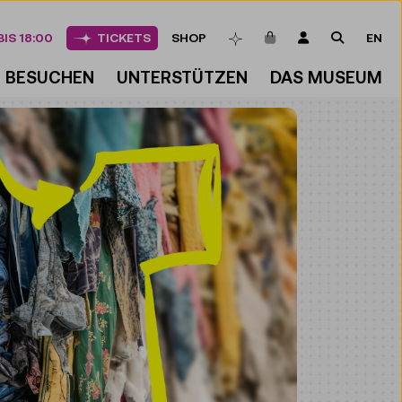
ARTIKEL IM WAREN
LOGIN
SUCHE
IS 18:00
TICKETS
SHOP
EN
MERKLISTE
BESUCHEN
UNTERSTÜTZEN
DAS MUSEUM