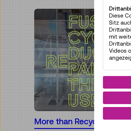
Drittanb
Diese C
Sitz auc
Drittanb
mit wei
Drittanb
Videos o
angezeig
More than Recycling