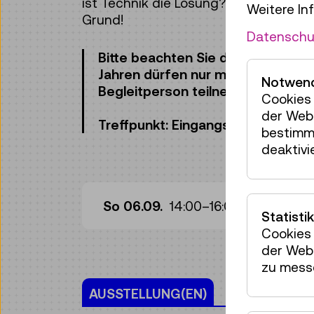
ist Technik die Lösung? Dem gehen 
Weitere In
Grund!
Datenschu
Bitte beachten Sie die Altersanga
Jahren dürfen nur mit einer erwa
Notwend
Begleitperson teilnehmen.
Cookies 
der Webs
Treffpunkt: Eingangshalle, Ebene 
bestimm
deaktivi
Wo
So 06.09.
14:00
–
16:00
Statistik
Cookies 
der Webs
zu mess
AUSSTELLUNG(EN)
KALENDER