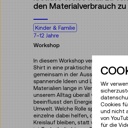
den Materialverbrauch zu 
Kinder & Familie
7–12 Jahre
Workshop
In diesem Workshop verwandelst du 
COOK
Shirt in eine praktische DIY-Tragtasc
gemeinsam in der Ausstellung
More t
spannende Ideen und Lösungen, um Ab
Wir verwen
Materialien lange in Verwendung zu hal
sicherzust
unserem Alltag überall vorhanden und
datenschut
beeinflusst den Energie- und Wasser
Cookies fü
Umwelt. Welche Rolle spielt hier Fast
und nicht 
einzelne dabei helfen, dass Produkte
von YouTub
Kreislauf bleiben, statt verschwend
für die Vi