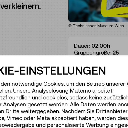
verkleinern.
© Technisches Museum Wien
Dauer:
02:00h
Gruppengröße:
25
dein mitgebrachtes T-
Erwachsene
€ 7,50
IE-EINSTELLUNGEN
he. Zuvor erkunden wir
Unter 19 Jahren
€ 7,5
han Recycling
fall zu verringern und
den notwendige Cookies, um den Betrieb unserer
ten. Textilien sind in
ellen. Unsere Analyselösung Matomo arbeitet
 ihre Herstellung
zfreundlich und cookielos, sodass keine zusätzlic
verbrauch sowie die
r Analysen gesetzt werden. Alle Daten werden ano
 Fashion? Wie kann jeder
an Dritte weitergegeben. Nachdem Sie Drittanbiete
 und Rohstoffe lange im
e, Vimeo oder Meta akzeptiert haben, werden die
et zu werden? Und wann
deowiedergabe und personalisierte Werbung einges