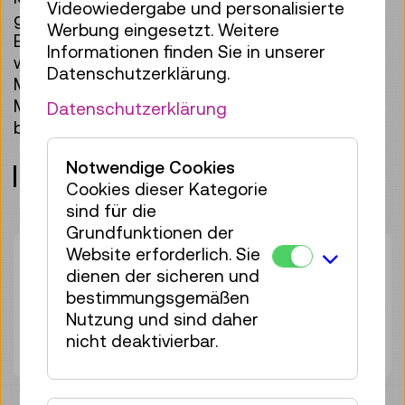
Videowiedergabe und personalisierte
großer Ausdauer und unbändigen
Werbung eingesetzt. Weitere
Einfallsreichtums. In dieser Ausstellung lernen
Informationen finden Sie in unserer
wir nicht nur einige der größten Fragen der
Datenschutzerklärung.
Menschheit kennen, sondern auch die
Methoden, mit denen Forscher:innen sie zu
Datenschutzerklärung
beantworten versuchen.
Notwendige Cookies
Treffpunkt: Eingangshalle, Ebene 0
Cookies dieser Kategorie
sind für die
Grundfunktionen der
Website erforderlich. Sie
Dauer:
45min
dienen der sicheren und
Gruppengröße:
25
bestimmungsgemäßen
Erwachsene
€ 5,50
Nutzung und sind daher
Unter 19 Jahren
€ 5,50
nicht deaktivierbar.