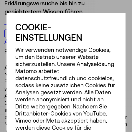
Erklärungsversuche bis hin zu
gesichtertem Wissen führen.
COOKIE-
Jugendliche & Erwachsene
EINSTELLUNGEN
Ab 14 Jahren
Wir verwenden notwendige Cookies,
Führung
um den Betrieb unserer Website
sicherzustellen. Unsere Analyselösung
Auf unserer Reise durch die Welt der
Matomo arbeitet
Naturwissenschaften begegnen wir wichtigen
datenschutzfreundlich und cookielos,
Forscher:innen und berühmten
sodass keine zusätzlichen Cookies für
wissenschaftlichen Problemen. Von der
Analysen gesetzt werden. Alle Daten
Astronomie über die Physik bis hin zur
werden anonymisiert und nicht an
Gehirnforschung: Die Welt ist voller
Dritte weitergegeben. Nachdem Sie
spannender Entdeckungen – manchmal völlig
Drittanbieter-Cookies von YouTube,
zufällig, manchmal das Ergebnis zielgerichteter
Vimeo oder Meta akzeptiert haben,
Neugier. Aber immer ist der Weg von der ersten
werden diese Cookies für die
Idee bis zum etablierten Wissen das Ergebnis