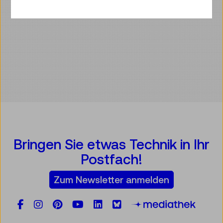
Bringen Sie etwas Technik in Ihr
Postfach!
Zum Newsletter anmelden
Facebook
Instagram
Pinterest
YouTube
LinkedIn
Bluesky
Öste