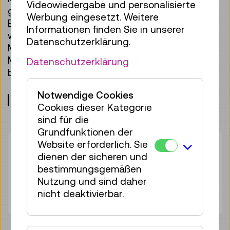
Videowiedergabe und personalisierte
großer Ausdauer und unbändigen
Werbung eingesetzt. Weitere
Einfallsreichtums. In dieser Ausstellung lernen
Informationen finden Sie in unserer
wir nicht nur einige der größten Fragen der
Datenschutzerklärung.
Menschheit kennen, sondern auch die
Methoden, mit denen Forscher:innen sie zu
Datenschutzerklärung
beantworten versuchen.
Notwendige Cookies
Treffpunkt: Eingangshalle, Ebene 0
Cookies dieser Kategorie
sind für die
Grundfunktionen der
Website erforderlich. Sie
Dauer:
45min
dienen der sicheren und
Gruppengröße:
25
bestimmungsgemäßen
Erwachsene
€ 5,50
Nutzung und sind daher
Unter 19 Jahren
€ 5,50
nicht deaktivierbar.