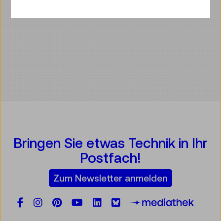
Bringen Sie etwas Technik in Ihr
Postfach!
Zum Newsletter anmelden
Facebook
Instagram
Pinterest
YouTube
LinkedIn
Bluesky
Öste