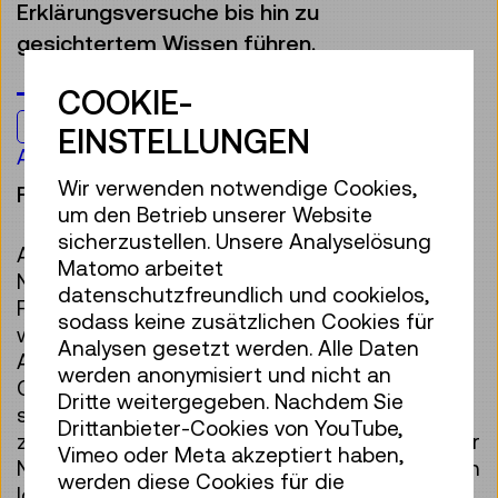
Erklärungsversuche bis hin zu
gesichtertem Wissen führen.
COOKIE-
Jugendliche & Erwachsene
EINSTELLUNGEN
Ab 14 Jahren
Wir verwenden notwendige Cookies,
Führung
um den Betrieb unserer Website
sicherzustellen. Unsere Analyselösung
Auf unserer Reise durch die Welt der
Matomo arbeitet
Naturwissenschaften begegnen wir wichtigen
datenschutzfreundlich und cookielos,
Forscher:innen und berühmten
sodass keine zusätzlichen Cookies für
wissenschaftlichen Problemen. Von der
Analysen gesetzt werden. Alle Daten
Astronomie über die Physik bis hin zur
werden anonymisiert und nicht an
Gehirnforschung: Die Welt ist voller
Dritte weitergegeben. Nachdem Sie
spannender Entdeckungen – manchmal völlig
Drittanbieter-Cookies von YouTube,
zufällig, manchmal das Ergebnis zielgerichteter
Vimeo oder Meta akzeptiert haben,
Neugier. Aber immer ist der Weg von der ersten
werden diese Cookies für die
Idee bis zum etablierten Wissen das Ergebnis