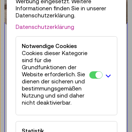
Werbung eingesetzt. Weitere
Informationen finden Sie in unserer
Datenschutzerklärung.
Datenschutzerklärung
Workshop
Digibot – digitaler Bildung
Notwendige Cookies
auf der Spur
Cookies dieser Kategorie
sind für die
Grundfunktionen der
Für die Zielgruppe:
Kinder & Familie
Website erforderlich. Sie
7–12 Jahre
dienen der sicheren und
Roboter als Hilfe für den Menschen sind
bestimmungsgemäßen
den meisten wohl bekannt – doch wie
Nutzung und sind daher
funktionieren sie eigentlich?
nicht deaktivierbar.
Sa 15.08.
11:00
–
13:00
25 Plätze frei
Statistik