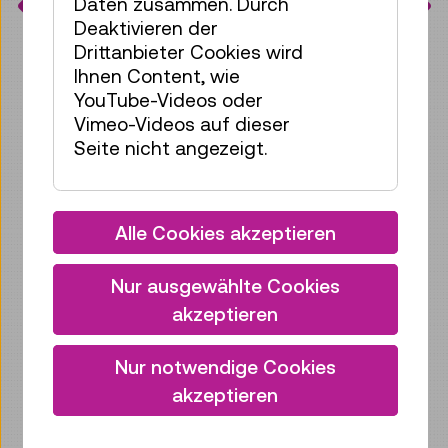
STORYS
Daten zusammen. Durch
Deaktivieren der
Drittanbieter Cookies wird
Alle ZINE Artikel anzeigen
Ihnen Content, wie
YouTube-Videos oder
Vimeo-Videos auf dieser
Seite nicht angezeigt.
Alle Cookies akzeptieren
Nur ausgewählte Cookies
akzeptieren
Nur notwendige Cookies
Denn Motten sind immer
akzeptieren
und überall …
Wer kennt es nicht? Man öffnet im