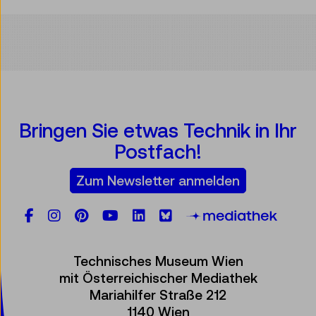
Bringen Sie etwas Technik in Ihr
Postfach!
Zum Newsletter anmelden
Facebook
Instagram
Pinterest
YouTube
LinkedIn
Bluesky
Öste
Technisches Museum Wien
mit Österreichischer Mediathek
Mariahilfer Straße 212
1140 Wien