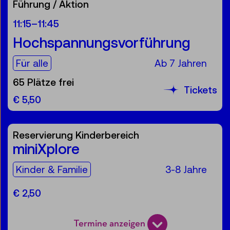
Führung / Aktion
11:15
–
11:45
Hochspannungsvorführung
Für die Zielgruppe:
Für alle
Ab 7 Jahren
65 Plätze frei
Tickets
€ 5,50
Reservierung Kinderbereich
miniXplore
Für die Zielgruppe:
Kinder & Familie
3-8 Jahre
€ 2,50
Termine anzeigen