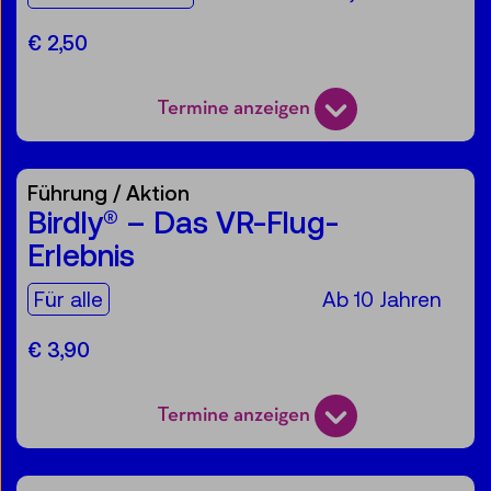
€ 2,50
Termine anzeigen
Führung / Aktion
Birdly® – Das VR-Flug-
Erlebnis
Für die Zielgruppe:
Für alle
Ab 10 Jahren
€ 3,90
Termine anzeigen