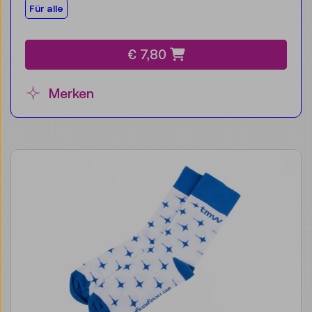
Für die Zielgruppe:
Für alle
€ 7,80
Merken