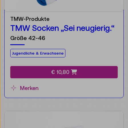
TMW-Produkte
TMW Socken „Sei neugierig.“
Größe 42-46
Für die Zielgruppe:
Jugendliche & Erwachsene
€ 10,80
Merken