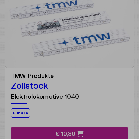
TMW-Produkte
Zollstock
Elektrolokomotive 1040
Für die Zielgruppe:
Für alle
€ 10,80