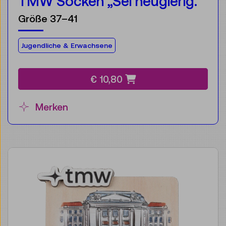
TMW Socken „Sei neugierig.“
Größe 37–41
Für die Zielgruppe:
Jugendliche & Erwachsene
€ 10,80
Merken