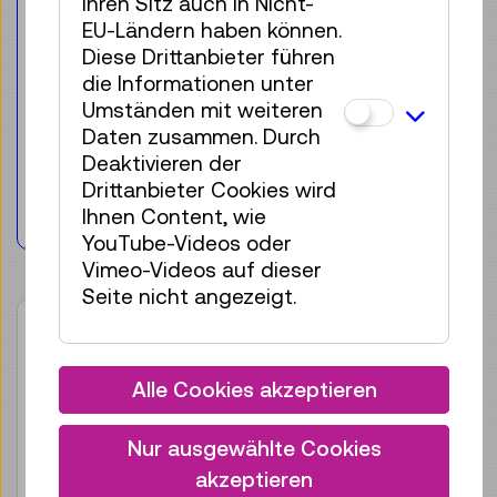
ihren Sitz auch in Nicht-
mit Radiergummi
EU-Ländern haben können.
Diese Drittanbieter führen
Für die Zielgruppe:
Jugendliche & Erwachsene
die Informationen unter
Umständen mit weiteren
Daten zusammen. Durch
€ 2,90
Deaktivieren der
Drittanbieter Cookies wird
Merken
Ihnen Content, wie
YouTube-Videos oder
Vimeo-Videos auf dieser
Seite nicht angezeigt.
Alle Cookies akzeptieren
Nur ausgewählte Cookies
akzeptieren