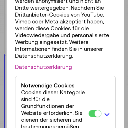
werden anonymisiert und nicht an
Dritte weitergegeben. Nachdem Sie
Drittanbieter-Cookies von YouTube,
Vimeo oder Meta akzeptiert haben,
werden diese Cookies für die
Videowiedergabe und personalisierte
Werbung eingesetzt. Weitere
Informationen finden Sie in unserer
Datenschutzerklärung.
TMW-Produkte
Datenschutzerklärung
TMW Trinkflasche 600 ml
aus recyceltem Material
Notwendige Cookies
Cookies dieser Kategorie
Für die Zielgruppe:
Jugendliche & Erwachsene
sind für die
Grundfunktionen der
Website erforderlich. Sie
€ 6,80
dienen der sicheren und
bestimmungsgemäßen