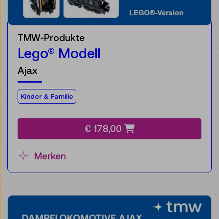
TMW-Produkte
Lego® Modell
Ajax
Für die Zielgruppe:
Kinder & Familie
€ 178,00
Merken