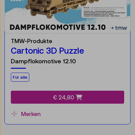
TMW-Produkte
Cartonic 3D Puzzle
Dampflokomotive 12.10
Für die Zielgruppe:
Für alle
€ 24,80
Merken