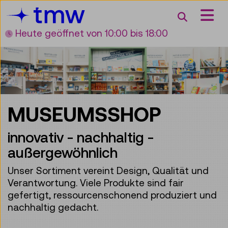
Accesskey [3]
Accesskey [1]
Accesskey [2]
Accesskey [4]
Zum Inhalt
Zum Hauptmenü
Zur Suche
Zur Zielgruppennavigation
Suche
Heute geöffnet
von 10:00 bis 18:00
MUSEUMSSHOP
innovativ - nachhaltig -
außergewöhnlich
Unser Sortiment vereint Design, Qualität und
Verantwortung. Viele Produkte sind fair
gefertigt, ressourcenschonend produziert und
nachhaltig gedacht.