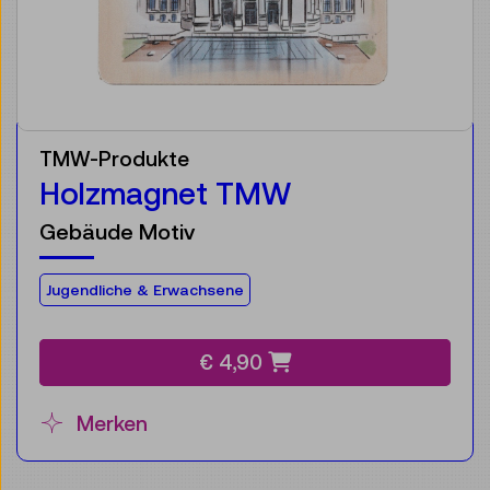
TMW-Produkte
Holzmagnet TMW
Gebäude Motiv
Für die Zielgruppe:
Jugendliche & Erwachsene
€ 4,90
Merken