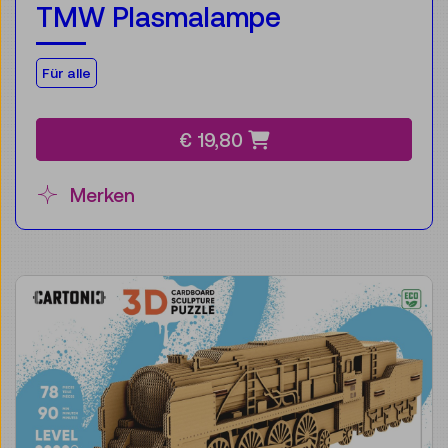
TMW Plasmalampe
Für die Zielgruppe:
Für alle
€ 19,80
Merken