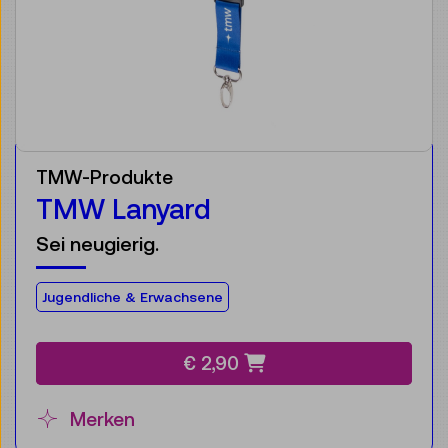
TMW-Produkte
TMW Lanyard
Sei neugierig.
Für die Zielgruppe:
Jugendliche & Erwachsene
€ 2,90
Merken