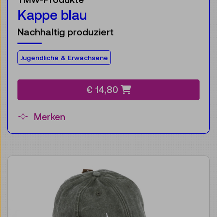
Kappe blau
Nachhaltig produziert
Für die Zielgruppe:
Jugendliche & Erwachsene
€ 14,80
Merken