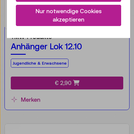
Nur notwendige Cookies
akzeptieren
TMW-Produkte
Anhänger Lok 12.10
Für die Zielgruppe:
Jugendliche & Erwachsene
€ 2,90
Merken