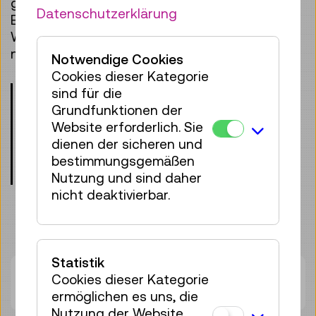
gemeinsamen Ausprobieren und Erleben. Ein
Datenschutzerklärung
Erlebnis für die ganze Gruppe, das Lust zum
Wiederkommen macht! Vielleicht schon in den
nächsten Ferien?
Notwendige Cookies
Cookies dieser Kategorie
Bitte beachten Sie die Altersangaben!
sind für die
Kinder unter 8 Jahren dürfen nur mit
Grundfunktionen der
einer erwachsenen Begleitperson
Website erforderlich. Sie
teilnehmen.
dienen der sicheren und
bestimmungsgemäßen
Treffpunkt: Eingangshalle, Ebene 0
Nutzung und sind daher
nicht deaktivierbar.
Statistik
Zurzeit stehen keine Termine zur
Cookies dieser Kategorie
Verfügung.
ermöglichen es uns, die
Nutzung der Website