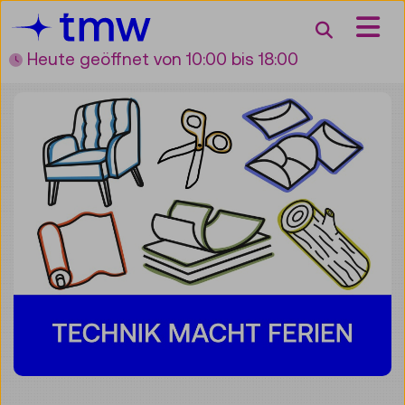
Accesskey [3]
Accesskey [1]
Accesskey [2]
Accesskey [4]
Zum Inhalt
Zum Hauptmenü
Zur Suche
Zur Zielgruppennavigation
Suche
Heute geöffnet
von 10:00 bis 18:00