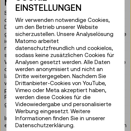
Materialwelten
EINSTELLUNGEN
Spielzeug, Bücher und Sessel sind alles Dinge,
die erst einmal hergestellt werden müssen.
Wir verwenden notwendige Cookies,
Davor werden wichtige Entscheidungen
um den Betrieb unserer Website
getroffen, zum Beispiel: Welches Material wähle
sicherzustellen. Unsere Analyselösung
ich aus? Wie lassen sich Materialien
Matomo arbeitet
miteinander verbinden? Und nicht zuletzt: Was
datenschutzfreundlich und cookielos,
soll mein Stück eigentlich „können“? Welches
sodass keine zusätzlichen Cookies für
Wissen dabei hilfreich ist und wie unsere Dinge
Analysen gesetzt werden. Alle Daten
durch bestimmte Entscheidungen möglichst
werden anonymisiert und nicht an
lange verwendet werden können, dem widmen
Dritte weitergegeben. Nachdem Sie
wir uns in dieser Führung. Danach wird’s
Drittanbieter-Cookies von YouTube,
praktisch: Wir stellen unser eigenes kleines
Vimeo oder Meta akzeptiert haben,
Produkt her, das im Anschluss mit nach Hause
werden diese Cookies für die
genommen werden darf.
Videowiedergabe und personalisierte
Werbung eingesetzt. Weitere
In dieser kurzweiligen Stunde gibt es für alle
Informationen finden Sie in unserer
etwas zum Staunen, zum Schmunzeln und zum
Datenschutzerklärung.