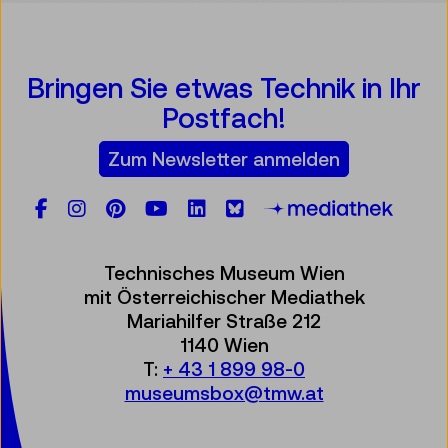
Bringen Sie etwas Technik in Ihr
Postfach!
Zum Newsletter anmelden
Facebook
Instagram
Pinterest
YouTube
LinkedIn
Bluesky
Öste
Technisches Museum Wien
mit Österreichischer Mediathek
Mariahilfer Straße 212
1140 Wien
T:
+ 43 1 899 98-0
museumsbox@tmw.at