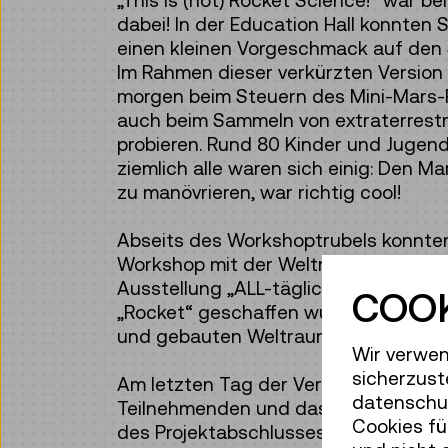
„This is (not) Rocket Science!“ war b
dabei! In der Education Hall konnten
einen kleinen Vorgeschmack auf den
Im Rahmen dieser verkürzten Version 
morgen beim Steuern des Mini-Mars-
auch beim Sammeln von extraterrest
probieren. Rund 80 Kinder und Jugen
ziemlich alle waren sich einig: Den 
zu manövrieren, war richtig cool!
Abseits des Workshoptrubels konnten
Workshop mit der Weltraumfeministin
Ausstellung „ALL-tägliches Leben“ so
COOK
„Rocket“ geschaffen wurden, exklusi
und gebauten Weltraumhabitate fande
Wir verwen
sicherzust
Am letzten Tag der Veranstaltung stan
datenschut
Teilnehmenden und das Team von „This
Cookies fü
des Projektabschlusses lud das Team 