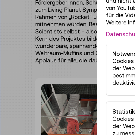
und nicht 
Fördergeber:innen, Schulpartner:innen
von YouTub
zum Living Planet Symposium ein. Dort
für die Vi
Rahmen von „Rocket“ und natürlich da
Weitere In
mitnehmen würden. Besonders toll war
Scientists selbst – also der Kinder 
Datenschu
Kern des Projektes bildeten – zu höre
wunderbare, spannende und neugierig
Weltraum-Muffins und Oblaten-Ufos g
Notwend
Applaus für alle, die dabei waren!
Cookies 
der Webs
bestimm
deaktivi
Statistik
Cookies 
der Webs
zu mess