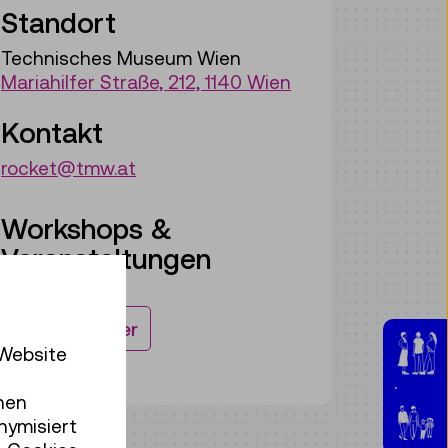
Standort
Technisches Museum Wien
Mariahilfer Straße, 212, 1140 Wien
Kontakt
rocket@tmw.at
Workshops &
Veranstaltungen
Zum Kalender
 Website
Jugen
hen
nymisiert