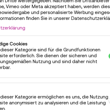
an Dritte weitergegeben. Nachdem Sie Drittanbiete
 und natürlich die jungen Citizen Scientists
e, Vimeo oder Meta akzeptiert haben, werden die
 berichteten alle von ihren Erlebnissen im
deowiedergabe und personalisierte Werbung einges
von, was sie von der Mitarbeit am Projekt
formationen finden Sie in unserer Datenschutzerklä
 es, von den Eindrücken der Citizen
und Jugendlichen, deren Ideen und Fragen den
tzerklärung
n! Ein gelungener Abschluss für drei
e Projektjahre, der am Schluss mit
efeiert wurde. Ein großes Danke an und
ige Cookies
dieser Kategorie sind für die Grundfunktionen
ite erforderlich. Sie dienen der sicheren und
ungsgemäßen Nutzung und sind daher nicht
erbar.
dieser Kategorie ermöglichen es uns, die Nutzung
ite anonymisiert zu analysieren und die Leistung
en.