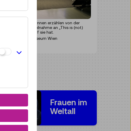
Die Projektpartner:innen erzählen von der
Wirkung, die die Teilnahme an „This is (not)
rocket science!“ auf sie hat.
© Technisches Museum Wien
Frauen im
Weltall