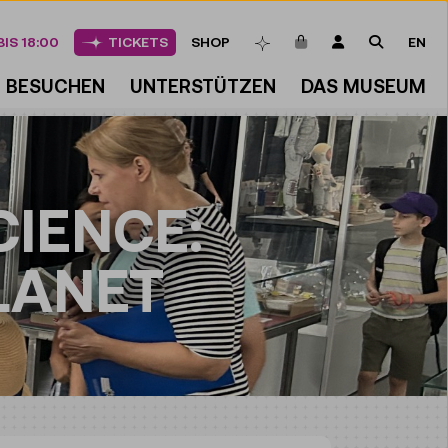
ARTIKEL IM WAREN
LOGIN
SUCHE
IS 18:00
TICKETS
SHOP
EN
MERKLISTE
BESUCHEN
UNTERSTÜTZEN
DAS MUSEUM
CIENCE:
LANET