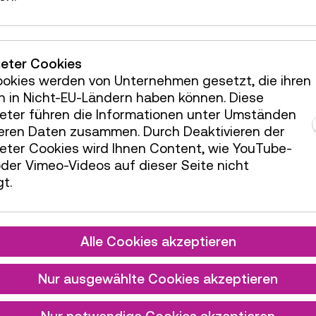
Die jungen Architekt:innen bestaunen
ieter Cookies
nochmals ihre Habitate und die ihrer
Klassenkolleg:innen.
ookies werden von Unternehmen gesetzt, die ihren
© Technisches Museum Wien
h in Nicht-EU-Ländern haben können. Diese
ieter führen die Informationen unter Umständen
teren Daten zusammen. Durch Deaktivieren der
ieter Cookies wird Ihnen Content, wie YouTube-
der Vimeo-Videos auf dieser Seite nicht
 DES PROJEKTS
t.
E
Moonvillage
Alle Cookies akzeptieren
oder Mars-
kolonie?
Nur ausgewählte Cookies akzeptieren