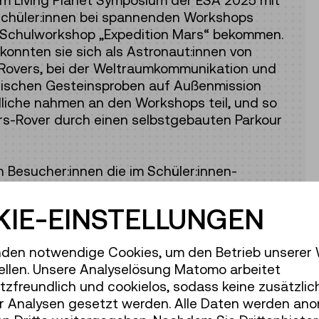
eim Living Planet Symposium der ESA 2025 mit
 Schüler:innen bei spannenden Workshops
 Schulworkshop „Expedition Mars“ bekommen.
konnten sie sich als Astronaut:innen von
Rovers, bei der Weltraumkommunikation und
rischen Gesteinsproben auf Außenmission
dliche nahmen an den Workshops teil, und so
Mars-Rover durch einen selbstgebauten Parkour
 Besucher:innen die im Schüler:innen-
 Eleanor S. Armstrong entstandene
wie andere Objekte, die im Projektkontext von
IE-EINSTELLUNGEN
v bewundern. Die von Kindern entworfenen
n viele besonders faszinierend.
den notwendige Cookies, um den Betrieb unserer
ellen. Unsere Analyselösung Matomo arbeitet
d noch ein wichtiges Ereignis für alle
zfreundlich und cookielos, sodass keine zusätzlic
 is (not) Rocket Science!“ bevor: Anlässlich
r Analysen gesetzt werden. Alle Daten werden ano
die wissenschaftlichen Projektpartner:innen,