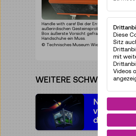
Handle with care! Bei der Entgegenahme von
Drittanb
außerirdischen Gesteinsproben ist in der Glove
Box äußerste Vorsicht gefragt, daher sind
Diese C
Handschuhe ein Muss.
Sitz auc
© Technisches Museum Wien
Drittanb
mit wei
Drittanb
Videos o
WEITERE SCHWERPUNKTE
angezeig
NEW SPAC
voraus-
denken