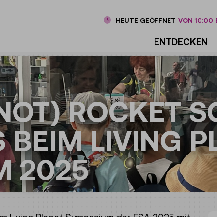
HEUTE GEÖFFNET
VON 10:00 B
ENTDECKEN
NOT) ROCKET S
 BEIM LIVING P
 2025