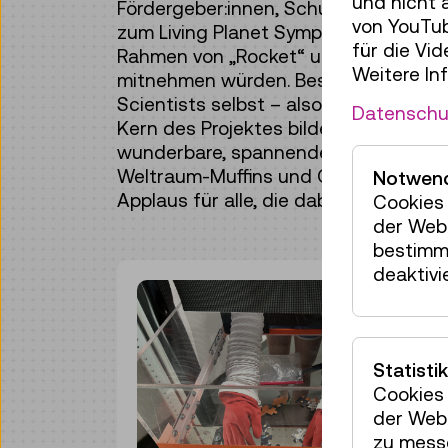
und nicht 
Fördergeber:innen, Schulpartner:innen
von YouTub
zum Living Planet Symposium ein. Dort
für die Vi
Rahmen von „Rocket“ und natürlich da
Weitere In
mitnehmen würden. Besonders toll war
Scientists selbst – also der Kinder 
Datenschu
Kern des Projektes bildeten – zu höre
wunderbare, spannende und neugierig
Weltraum-Muffins und Oblaten-Ufos g
Notwend
Applaus für alle, die dabei waren!
Cookies 
der Webs
bestimm
deaktivi
Statistik
Cookies 
der Webs
zu mess