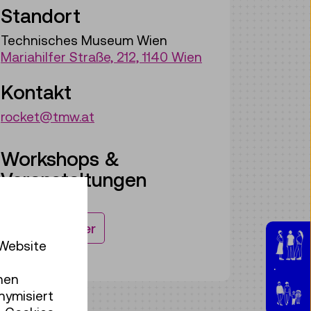
Standort
Technisches Museum Wien
Mariahilfer Straße, 212, 1140 Wien
Kontakt
rocket@tmw.at
Workshops &
Veranstaltungen
Zum Kalender
 Website
Jugen
hen
nymisiert