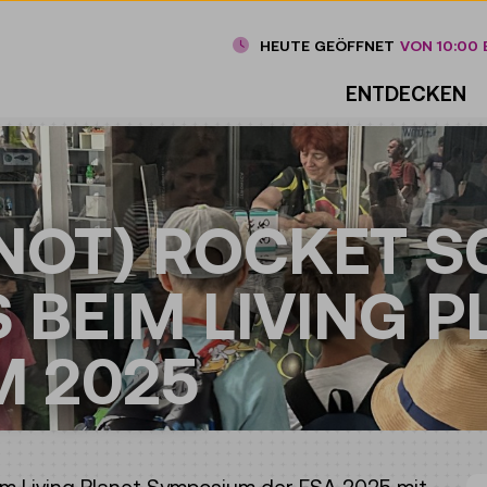
HEUTE GEÖFFNET
VON 10:00 B
ENTDECKEN
NOT) ROCKET S
 BEIM LIVING P
 2025