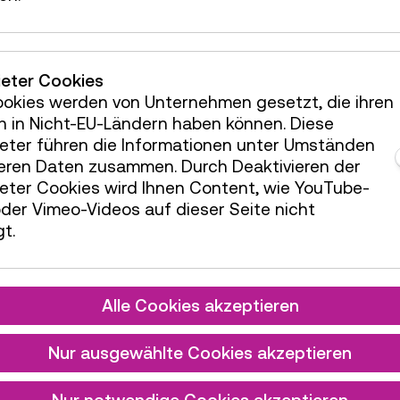
Die jungen Architekt:innen bestaunen
ieter Cookies
nochmals ihre Habitate und die ihrer
Klassenkolleg:innen.
ookies werden von Unternehmen gesetzt, die ihren
© Technisches Museum Wien
h in Nicht-EU-Ländern haben können. Diese
ieter führen die Informationen unter Umständen
teren Daten zusammen. Durch Deaktivieren der
ieter Cookies wird Ihnen Content, wie YouTube-
der Vimeo-Videos auf dieser Seite nicht
 DES PROJEKTS
t.
E
Moonvillage
Alle Cookies akzeptieren
oder Mars-
kolonie?
Nur ausgewählte Cookies akzeptieren