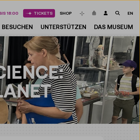
ARTIKEL IM WAREN
LOGIN
SUCHE
IS 18:00
TICKETS
SHOP
EN
MERKLISTE
BESUCHEN
UNTERSTÜTZEN
DAS MUSEUM
CIENCE:
LANET