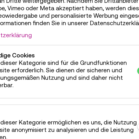
an Dritte weitergegeben. Nachdem Sie Drittanbiete
 und natürlich die jungen Citizen Scientists
e, Vimeo oder Meta akzeptiert haben, werden die
 berichteten alle von ihren Erlebnissen im
deowiedergabe und personalisierte Werbung einges
von, was sie von der Mitarbeit am Projekt
formationen finden Sie in unserer Datenschutzerklä
 es, von den Eindrücken der Citizen
und Jugendlichen, deren Ideen und Fragen den
tzerklärung
n! Ein gelungener Abschluss für drei
e Projektjahre, der am Schluss mit
efeiert wurde. Ein großes Danke an und
ige Cookies
dieser Kategorie sind für die Grundfunktionen
ite erforderlich. Sie dienen der sicheren und
ungsgemäßen Nutzung und sind daher nicht
erbar.
dieser Kategorie ermöglichen es uns, die Nutzung
ite anonymisiert zu analysieren und die Leistung
en.