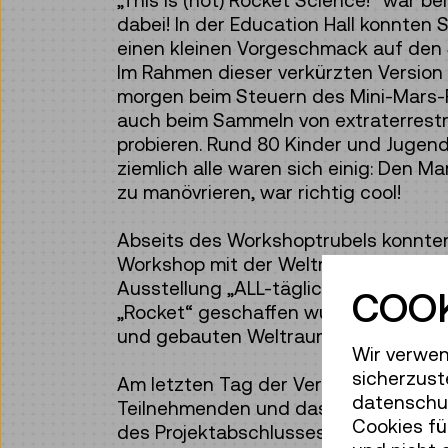
„This is (not) Rocket Science!“ war b
dabei! In der Education Hall konnten
einen kleinen Vorgeschmack auf den
Im Rahmen dieser verkürzten Version 
morgen beim Steuern des Mini-Mars-
auch beim Sammeln von extraterrest
probieren. Rund 80 Kinder und Jugen
ziemlich alle waren sich einig: Den 
zu manövrieren, war richtig cool!
Abseits des Workshoptrubels konnten
Workshop mit der Weltraumfeministin
Ausstellung „ALL-tägliches Leben“ so
COOK
„Rocket“ geschaffen wurden, exklusi
und gebauten Weltraumhabitate fande
Wir verwen
sicherzust
Am letzten Tag der Veranstaltung stan
datenschut
Teilnehmenden und das Team von „This
Cookies fü
des Projektabschlusses lud das Team 