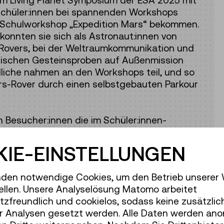
eim Living Planet Symposium der ESA 2025 mit
 Schüler:innen bei spannenden Workshops
 Schulworkshop „Expedition Mars“ bekommen.
konnten sie sich als Astronaut:innen von
Rovers, bei der Weltraumkommunikation und
rischen Gesteinsproben auf Außenmission
dliche nahmen an den Workshops teil, und so
Mars-Rover durch einen selbstgebauten Parkour
 Besucher:innen die im Schüler:innen-
 Eleanor S. Armstrong entstandene
wie andere Objekte, die im Projektkontext von
IE-EINSTELLUNGEN
v bewundern. Die von Kindern entworfenen
n viele besonders faszinierend.
den notwendige Cookies, um den Betrieb unserer
ellen. Unsere Analyselösung Matomo arbeitet
d noch ein wichtiges Ereignis für alle
zfreundlich und cookielos, sodass keine zusätzlic
 is (not) Rocket Science!“ bevor: Anlässlich
r Analysen gesetzt werden. Alle Daten werden ano
die wissenschaftlichen Projektpartner:innen,