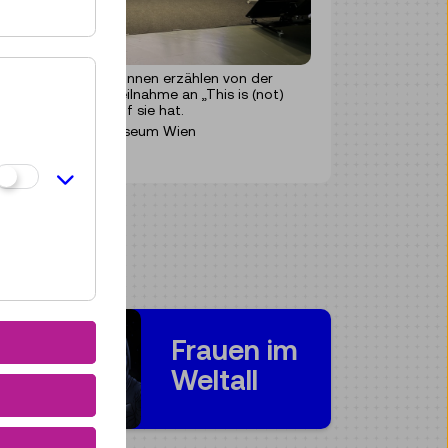
Die Projektpartner:innen erzählen von der
Wirkung, die die Teilnahme an „This is (not)
rocket science!“ auf sie hat.
© Technisches Museum Wien
Frauen im
Weltall