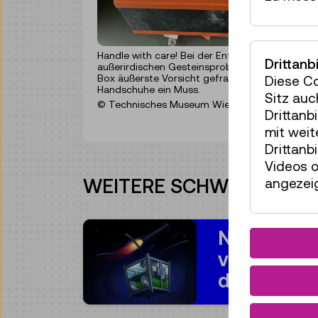
Handle with care! Bei der Entgegenahme von
Drittanb
außerirdischen Gesteinsproben ist in der Glove
Box äußerste Vorsicht gefragt, daher sind
Diese C
Handschuhe ein Muss.
Sitz auc
© Technisches Museum Wien
Drittanb
mit wei
Drittanb
Videos o
WEITERE SCHWERPUNKTE
angezeig
NEW SPAC
voraus-
denken