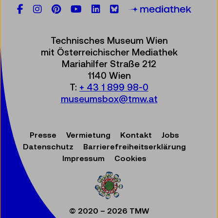
Facebook
Instagram
Pinterest
YouTube
LinkedIn
Bluesky
Öste
Technisches Museum Wien
mit Österreichischer Mediathek
Mariahilfer Straße 212
1140 Wien
T:
+ 43 1 899 98-0
museumsbox@tmw.at
Presse
Vermietung
Kontakt
Jobs
Datenschutz
Barrierefreiheitserklärung
Impressum
Cookies
© 2020 – 2026 TMW