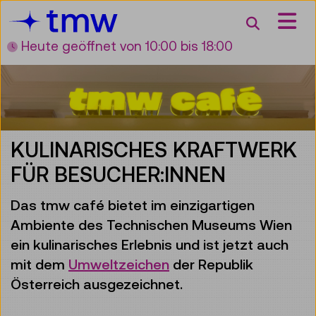
Accesskey [3]
Accesskey [1]
Accesskey [2]
Accesskey [4]
Zum Inhalt
Zum Hauptmenü
Zur Suche
Zur Zielgruppennavigation
Suche
Heute geöffnet
von 10:00 bis 18:00
KULINARISCHES KRAFTWERK
FÜR BESUCHER:INNEN
Das tmw café bietet im einzigartigen
Ambiente des Technischen Museums Wien
ein kulinarisches Erlebnis und ist jetzt auch
mit dem
Umweltzeichen
der Republik
Österreich ausgezeichnet.