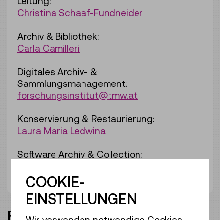
Leitung:
Christina Schaaf-Fundneider
Archiv & Bibliothek:
Carla Camilleri
Digitales Archiv- &
Sammlungsmanagement:
forschungsinstitut@tmw.at
Konservierung & Restaurierung:
Laura Maria Ledwina
Software Archiv & Collection:
Nika Maltar
COOKIE-
EINSTELLUNGEN
FORSCHUNGSBEREICHE
Wir verwenden notwendige Cookies,