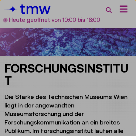
Accesskey [3]
Accesskey [1]
Accesskey [2]
Accesskey [4]
Zum Inhalt
Zum Hauptmenü
Zur Suche
Zur Zielgruppennavigation
Suche
Heute geöffnet
von 10:00 bis 18:00
FORSCHUNGSINSTITU
T
Die Stärke des Technischen Museums Wien
liegt in der angewandten
Museumsforschung und der
Forschungskommunikation an ein breites
Publikum. Im Forschungsinstitut laufen alle