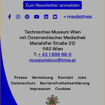
Zum Newsletter anmelden
Facebook
Instagram
Pinterest
YouTube
LinkedIn
Bluesky
Öste
Technisches Museum Wien
mit Österreichischer Mediathek
Mariahilfer Straße 212
1140 Wien
T:
+ 43 1 899 98-0
museumsbox@tmw.at
Presse
Vermietung
Kontakt
Jobs
Datenschutz
Barrierefreiheitserklärung
Impressum
Cookies