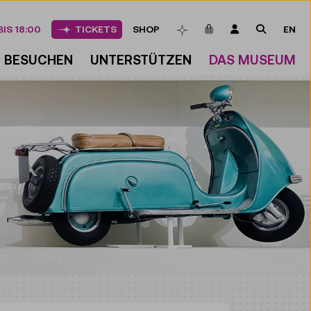
ARTIKEL IM WAREN
LOGIN
SUCHE
IS 18:00
TICKETS
SHOP
EN
MERKLISTE
BESUCHEN
UNTERSTÜTZEN
DAS MUSEUM