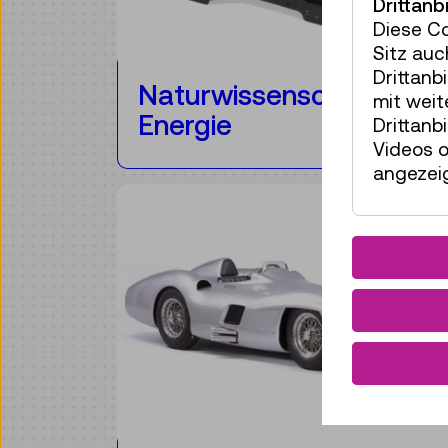
Drittanb
Diese C
Sitz auc
Drittanb
Naturwissenschaften &
mit wei
Energie
Drittanb
Videos o
angezeig