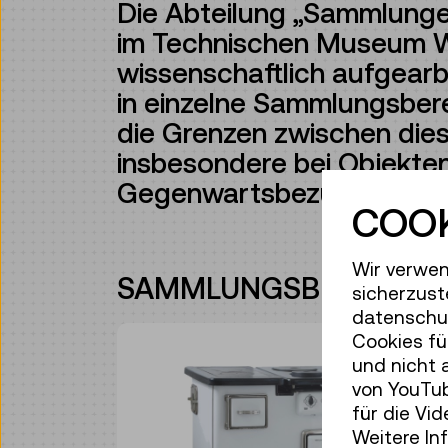
Die Abteilung „Sammlungen“
im Technischen Museum 
wissenschaftlich aufgearbe
in einzelne Sammlungsbere
die Grenzen zwischen diese
insbesondere bei Objekte
Gegenwartsbezug.
COOK
Wir verwen
SAMMLUNGSBEREICHE
sicherzust
datenschut
Cookies fü
und nicht 
von YouTub
für die Vi
Weitere In