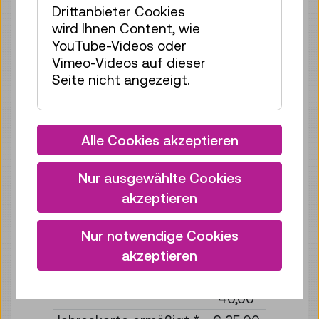
Kinder, Jugendliche
frei
Drittanbieter Cookies
unter 19 Jahre *
wird Ihnen Content, wie
YouTube-Videos oder
Vimeo-Videos auf dieser
Schüler:innen,
€ 15,50
Seite nicht angezeigt.
Lehrlinge,
Studierende, Zivil- und
Präsenzdiener
19 bis 25 Jahre *
Alle Cookies akzeptieren
Menschen mit
€ 15,50
Nur ausgewählte Cookies
Behinderungen
akzeptieren
(inkl. eine im Ausweis
vermerkte
Nur notwendige Cookies
Begleitperson) *
akzeptieren
Jahreskarte
ab €
40,00