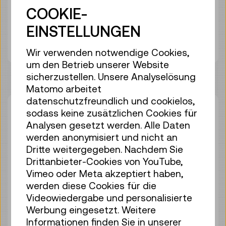
COOKIE-
Derzeit nur an den Museumskassen
EINSTELLUNGEN
erhältlich
Wir verwenden notwendige Cookies,
um den Betrieb unserer Website
sicherzustellen. Unsere Analyselösung
Matomo arbeitet
datenschutzfreundlich und cookielos,
sodass keine zusätzlichen Cookies für
Analysen gesetzt werden. Alle Daten
werden anonymisiert und nicht an
Dritte weitergegeben. Nachdem Sie
Drittanbieter-Cookies von YouTube,
Ausstellungen besuchen
Vimeo oder Meta akzeptiert haben,
Mit unserem Eintrittsticket oder einer
werden diese Cookies für die
Jahreskarte können Sie alle
Videowiedergabe und personalisierte
Ausstellungen des Hauses besuchen,
Werbung eingesetzt. Weitere
einschließlich der
Informationen finden Sie in unserer