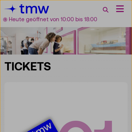
Accesskey [3]
Accesskey [1]
Accesskey [2]
Accesskey [4]
Zum Inhalt
Zum Hauptmenü
Zur Suche
Zur Zielgruppennavigation
Suche
Heute geöffnet
von 10:00 bis 18:00
TICKETS