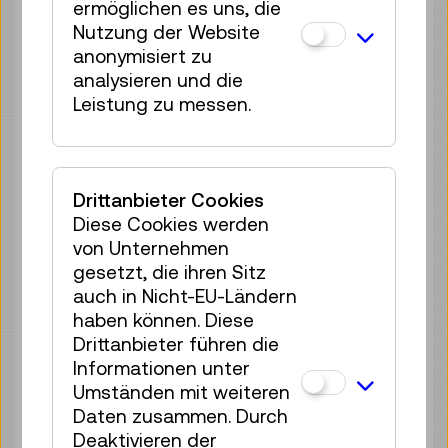
ermöglichen es uns, die
Ermäßigte Tickets
Nutzung der Website
Ermäßigungen, wie für den Ö1-Club
anonymisiert zu
oder der Vienna Card etc., sind
analysieren und die
ausschließlich an der Kassa vor Ort
Leistung zu messen.
erhältlich. Die Auflistung aller
Ermäßigungen finden Sie weiter
unten.
Drittanbieter Cookies
Diese Cookies werden
von Unternehmen
EINTRITTSPREISE ANZEIGEN
gesetzt, die ihren Sitz
auch in Nicht-EU-Ländern
haben können. Diese
Drittanbieter führen die
Pro
Informationen unter
Person
Umständen mit weiteren
Erwachsene
€ 18,00
Daten zusammen. Durch
Deaktivieren der