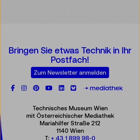
Bringen Sie etwas Technik in Ihr
Postfach!
Zum Newsletter anmelden
Facebook
Instagram
Pinterest
YouTube
LinkedIn
Bluesky
Öste
Technisches Museum Wien
mit Österreichischer Mediathek
Mariahilfer Straße 212
1140 Wien
T:
+ 43 1 899 98-0