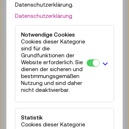
Sonderausstellungen
.
Datenschutzerklärung.
Datenschutzerklärung
Aktuelle Ausstellungen
Notwendige Cookies
Events besuchen
Cookies dieser Kategorie
sind für die
Um an einer Führung oder an einem
Grundfunktionen der
Workshop teilnehmen zu können,
Website erforderlich. Sie
benötigen Sie eine Eintritts- oder eine
dienen der sicheren und
Jahreskarte. Die Tickets für unsere
bestimmungsgemäßen
Veranstaltungen und
Nutzung und sind daher
Vermittlungsprogramme müssen
nicht deaktivierbar.
zusätzlich gekauft werden.
Zum Kalender
Statistik
Cookies dieser Kategorie