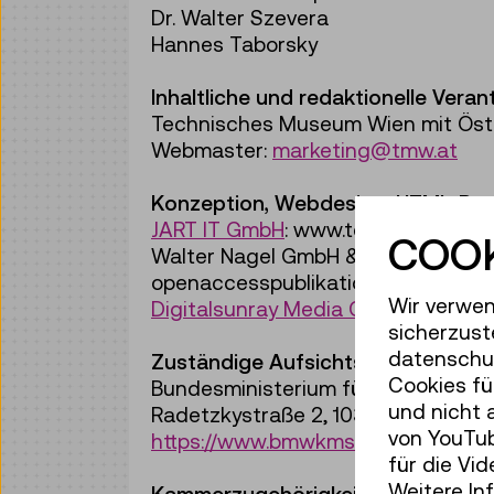
Dr. Walter Szevera
Hannes Taborsky
Inhaltliche und redaktionelle Vera
Technisches Museum Wien mit Öste
Webmaster:
marketing@tmw.at
Konzeption, Webdesign, HTML-Pro
JART IT GmbH
: www.technischesmu
COOK
Walter Nagel GmbH & Co. KG /
sem
openaccesspublikationen.tmw.at
Wir verwen
Digitalsunray Media GmbH
: chatbo
sicherzust
datenschut
Zuständige Aufsichtsbehörde:
Cookies fü
Bundesministerium für Wohnen, Kun
und nicht 
Radetzkystraße 2, 1030 Wien
von YouTub
https://www.bmwkms.gv.at/
für die Vi
Weitere In