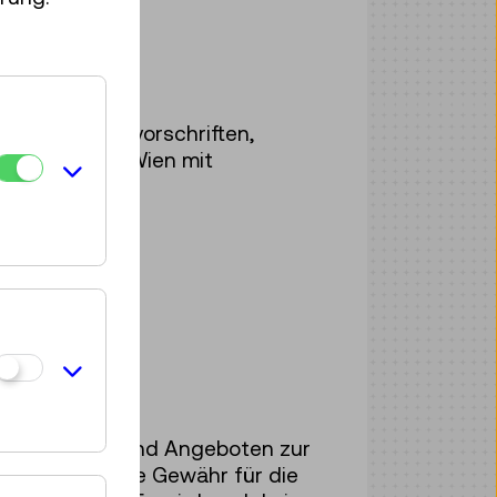
gigen Rechtsvorschriften,
che Museum Wien mit
 Sie
hier
.
en Beständen und Angeboten zur
önnen wir keine Gewähr für die