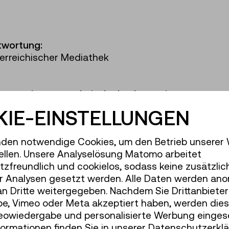
ntwortung:
rreichischer Mediathek
grammierung, technische Implementierung:
seum.at
IE-EINSTELLUNGEN
antics Kommunikationsmanagement GmbH
: forsch
den notwendige Cookies, um den Betrieb unserer
t.tmw.at
ellen. Unsere Analyselösung Matomo arbeitet
zfreundlich und cookielos, sodass keine zusätzlic
r Analysen gesetzt werden. Alle Daten werden ano
st, Kultur, Medien und Sport
an Dritte weitergegeben. Nachdem Sie Drittanbiete
e, Vimeo oder Meta akzeptiert haben, werden die
deowiedergabe und personalisierte Werbung einges
formationen finden Sie in unserer Datenschutzerklä