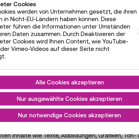
ktualität der zur Verfügung gestellten Informatione
ieter Cookies
 den Betrieb der gegenständlichen Website und ihr
ookies werden von Unternehmen gesetzt, die ihren
telbare oder sonstige Schäden, unabhängig von der
h in Nicht-EU-Ländern haben können. Diese
 der Daten und Informationen dieser Website erwac
ieter führen die Informationen unter Umständen
teren Daten zusammen. Durch Deaktivieren der
 sich das Recht vor, die Inhalte und Angebote o
ieter Cookies wird Ihnen Content, wie YouTube-
r dauerhaft zu ändern, zu ergänzen oder zu löschen
der Vimeo-Videos auf dieser Seite nicht
 ihrer jeweils aktuellen Version maßgeblich sind.
t.
t keine Haftung für Inhalte Dritter, auf die direk
Alle Cookies akzeptieren
d für eventuell daraus resultierender Schäden liegt
i Einfluss auf die aktuelle oder zukünftige Gestal
ch davon. Sollten direkte oder indirekte Verweise z
Nur ausgewählte Cookies akzeptieren
 an
marketing@tmw.at
– wir werden nach Prüfung 
fen.
Nur notwendige Cookies akzeptieren
llten Inhalte wie Texte, Abbildungen, Grafiken, To