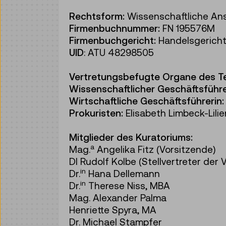
Rechtsform:
Wissenschaftliche Ans
Firmenbuchnummer:
FN 195576M
Firmenbuchgericht:
Handelsgerich
UID
: ATU 48298505
Vertretungsbefugte Organe des T
Wissenschaftlicher Geschäftsführe
Wirtschaftliche Geschäftsführerin:
Prokuristen:
Elisabeth Limbeck-Lilie
Mitglieder des Kuratoriums:
a
Mag.
Angelika Fitz (Vorsitzende)
DI Rudolf Kolbe (Stellvertreter der 
in
Dr.
Hana Dellemann
in
Dr.
Therese Niss, MBA
Mag. Alexander Palma
Henriette Spyra, MA
Dr. Michael Stampfer