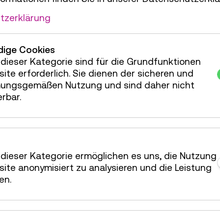
tzerklärung
ien
ige Cookies
terreichischer Mediathek unterliegt den einschlä
dieser Kategorie sind für die Grundfunktionen
Gesetz und der Museumsordnung für das Technis
ite erforderlich. Sie dienen der sicheren und
ungsgemäßen Nutzung und sind daher nicht
erbar.
is.bka.gv.at
jederzeit kostenfrei abrufen.
ß Hinweisgeber:innenschutzgesetz (HSchG) finden
dieser Kategorie ermöglichen es uns, die Nutzung
ite anonymisiert zu analysieren und die Leistung
en.
t Ihnen auf dieser Website Informationen zu sein
ltig recherchieren und gewissenhaft überprüfen, k