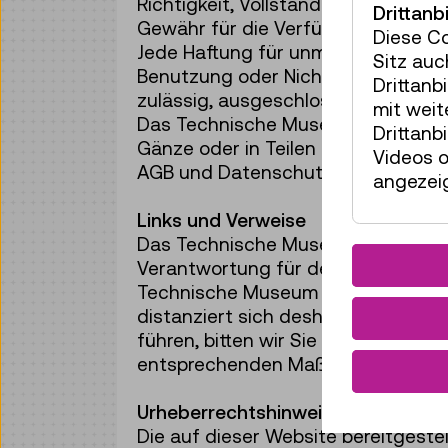
Richtigkeit, Vollständigkeit und A
Drittanb
Gewähr für die Verfügbarkeit oder
Diese C
Jede Haftung für unmittelbare, mit
Sitz auc
Benutzung oder Nichtverfügbarkeit
Drittanb
zulässig, ausgeschlossen.
mit wei
Das Technische Museum Wien behält
Drittanb
Gänze oder in Teilen zeitweise ode
Videos o
AGB und Datenschutzhinweise, die in
angezeig
Links und Verweise
Das Technische Museum Wien übernimm
Verantwortung für derlei Inhalte un
Technische Museum Wien hat keinerle
distanziert sich deshalb ausdrückli
führen, bitten wir Sie um Mitteilung
entsprechenden Maßnahmen ergrei
Urheberrechtshinweise
Die auf dieser Website bereitgeste