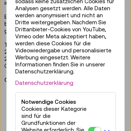
sodass keine zusätzlichen Cookies für
innerhalb des Museums.
Analysen gesetzt werden. Alle Daten
werden anonymisiert und nicht an
Ein Team von erfahrenen Kulturvermittler:innen
Dritte weitergegeben. Nachdem Sie
begleitet die Kinder und sorgt für eine
Drittanbieter-Cookies von YouTube,
gelungene Woche.
Vimeo oder Meta akzeptiert haben,
werden diese Cookies für die
Termine
Videowiedergabe und personalisierte
20. Juli–24. Juli 2026
Werbung eingesetzt. Weitere
27. Juli–31. Juli 2026
Informationen finden Sie in unserer
03. August–07. August 2026
Datenschutzerklärung.
Organisatorische Details:
Datenschutzerklärung
Mo–Fr, tägliches Programm von 09:00–
16:00 Uhr, einzelne Tage sind nicht
buchbar
Notwendige Cookies
Zeitfenster zum Bringen der Kinder:
Cookies dieser Kategorie
08:00–09:00 Uhr
sind für die
Zeitfenster zum Abholen der Kinder:
Grundfunktionen der
16:00–17:00 Uhr
Website erforderlich. Sie