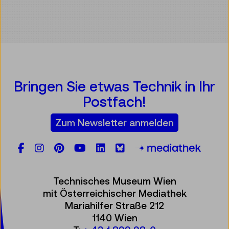
Bringen Sie etwas Technik in Ihr
Postfach!
Zum Newsletter anmelden
Facebook
Instagram
Pinterest
YouTube
LinkedIn
Bluesky
Öste
Technisches Museum Wien
mit Österreichischer Mediathek
Mariahilfer Straße 212
1140 Wien