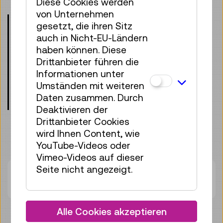
Diese Cookies werden
von Unternehmen
Das kids.camp ist nur für Kinder von 7–
gesetzt, die ihren Sitz
10 Jahren geeignet. Teilnehmende Kinder
auch in Nicht-EU-Ländern
müssen die 1. Klasse bereits besucht
haben können. Diese
haben und dürfen maximal die 4. Klasse
Drittanbieter führen die
Volksschule abgeschlossen haben.
Informationen unter
Jüngere und ältere Kinder sowie
Umständen mit weiteren
erwachsene Begleitpersonen können
Daten zusammen. Durch
nicht teilnehmen.
Deaktivieren der
Drittanbieter Cookies
wird Ihnen Content, wie
YouTube-Videos oder
Vimeo-Videos auf dieser
Seite nicht angezeigt.
Zurzeit stehen keine Termine zur
Verfügung.
Alle Cookies akzeptieren