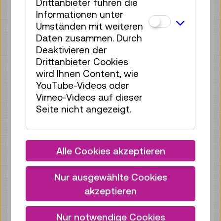
Drittanbieter führen die
Tickets
€ 2,50
Informationen unter
Umständen mit weiteren
Mo 10.08.
15:00
–
15:40
Daten zusammen. Durch
Reservierung Kinderbereich
Deaktivieren der
35 Plätze frei
Drittanbieter Cookies
wird Ihnen Content, wie
Tickets
€ 2,50
YouTube-Videos oder
Mo 10.08.
16:00
–
16:40
Vimeo-Videos auf dieser
Seite nicht angezeigt.
Reservierung Kinderbereich
35 Plätze frei
Tickets
€ 2,50
Alle Cookies akzeptieren
Mo 10.08.
17:00
–
17:40
Reservierung Kinderbereich
Nur ausgewählte Cookies
35 Plätze frei
akzeptieren
Tickets
€ 2,50
Nur notwendige Cookies
Di 11.08.
11:00
–
11:40