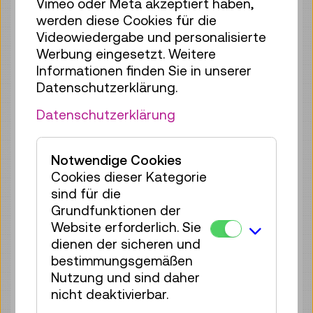
Vimeo oder Meta akzeptiert haben,
35 Plätze frei
werden diese Cookies für die
Tickets
€ 2,50
Videowiedergabe und personalisierte
Werbung eingesetzt. Weitere
So 09.08.
15:00
–
15:40
Informationen finden Sie in unserer
Reservierung Kinderbereich
Datenschutzerklärung.
35 Plätze frei
Datenschutzerklärung
Tickets
€ 2,50
So 09.08.
16:00
–
16:40
Notwendige Cookies
Reservierung Kinderbereich
Cookies dieser Kategorie
35 Plätze frei
sind für die
Tickets
€ 2,50
Grundfunktionen der
Website erforderlich. Sie
So 09.08.
17:00
–
17:40
dienen der sicheren und
Reservierung Kinderbereich
bestimmungsgemäßen
35 Plätze frei
Nutzung und sind daher
nicht deaktivierbar.
Tickets
€ 2,50