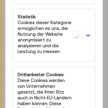
Mo 10.08.
11:00
–
11:40
Reservierung Kinderbereich
Statistik
35 Plätze frei
Cookies dieser Kategorie
Tickets
€ 2,50
ermöglichen es uns, die
Nutzung der Website
Mo 10.08.
12:00
–
12:40
anonymisiert zu
Reservierung Kinderbereich
analysieren und die
35 Plätze frei
Leistung zu messen.
Tickets
€ 2,50
Mo 10.08.
13:00
–
13:40
Reservierung Kinderbereich
Drittanbieter Cookies
35 Plätze frei
Diese Cookies werden
Tickets
€ 2,50
von Unternehmen
gesetzt, die ihren Sitz
Mo 10.08.
14:00
–
14:40
auch in Nicht-EU-Ländern
Reservierung Kinderbereich
haben können. Diese
35 Plätze frei