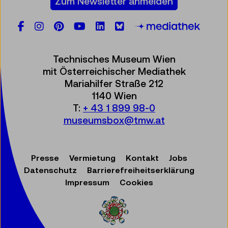
Zum Newsletter anmelden
Facebook
Instagram
Pinterest
YouTube
LinkedIn
Bluesky
Öste
Technisches Museum Wien
mit Österreichischer Mediathek
Mariahilfer Straße 212
1140 Wien
T:
+ 43 1 899 98-0
museumsbox@tmw.at
Presse
Vermietung
Kontakt
Jobs
Datenschutz
Barrierefreiheitserklärung
Impressum
Cookies