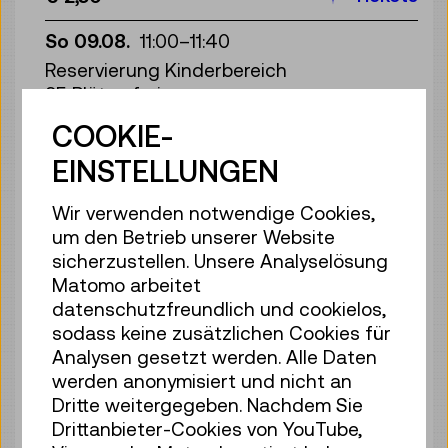
So 09.08.
11:00
–
11:40
Reservierung Kinderbereich
35 Plätze frei
Tickets
€ 2,50
COOKIE-
EINSTELLUNGEN
So 09.08.
12:00
–
12:40
Reservierung Kinderbereich
Wir verwenden notwendige Cookies,
35 Plätze frei
um den Betrieb unserer Website
Tickets
€ 2,50
sicherzustellen. Unsere Analyselösung
Matomo arbeitet
So 09.08.
13:00
–
13:40
datenschutzfreundlich und cookielos,
Reservierung Kinderbereich
sodass keine zusätzlichen Cookies für
35 Plätze frei
Analysen gesetzt werden. Alle Daten
Tickets
€ 2,50
werden anonymisiert und nicht an
Dritte weitergegeben. Nachdem Sie
So 09.08.
14:00
–
14:40
Drittanbieter-Cookies von YouTube,
Reservierung Kinderbereich