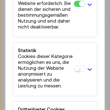
Website erforderlich. Sie
35 Plätze frei
dienen der sicheren und
Tickets
€ 2,50
bestimmungsgemäßen
Nutzung und sind daher
Sa 08.08.
14:00
–
14:40
nicht deaktivierbar.
Reservierung Kinderbereich
35 Plätze frei
Tickets
€ 2,50
Statistik
Sa 08.08.
15:00
–
15:40
Cookies dieser Kategorie
Reservierung Kinderbereich
ermöglichen es uns, die
33 Plätze frei
Nutzung der Website
Tickets
€ 2,50
anonymisiert zu
analysieren und die
Sa 08.08.
16:00
–
16:40
Leistung zu messen.
Reservierung Kinderbereich
35 Plätze frei
Tickets
€ 2,50
Drittanbieter Cookies