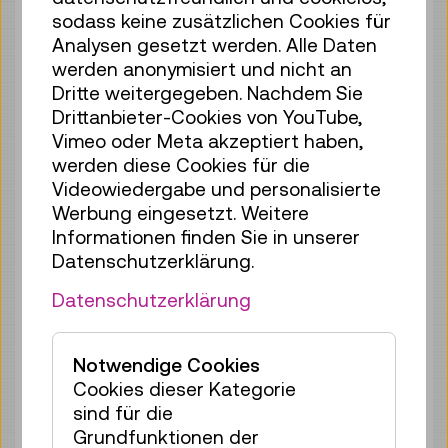
sodass keine zusätzlichen Cookies für
Fr 07.08.
17:00
–
17:40
Analysen gesetzt werden. Alle Daten
werden anonymisiert und nicht an
Reservierung Kinderbereich
Dritte weitergegeben. Nachdem Sie
35 Plätze frei
Drittanbieter-Cookies von YouTube,
Tickets
€ 2,50
Vimeo oder Meta akzeptiert haben,
werden diese Cookies für die
Sa 08.08.
11:00
–
11:40
Videowiedergabe und personalisierte
Reservierung Kinderbereich
Werbung eingesetzt. Weitere
35 Plätze frei
Informationen finden Sie in unserer
Tickets
€ 2,50
Datenschutzerklärung.
Sa 08.08.
12:00
–
12:40
Datenschutzerklärung
Reservierung Kinderbereich
35 Plätze frei
Notwendige Cookies
Tickets
€ 2,50
Cookies dieser Kategorie
sind für die
Sa 08.08.
13:00
–
13:40
Grundfunktionen der
Reservierung Kinderbereich