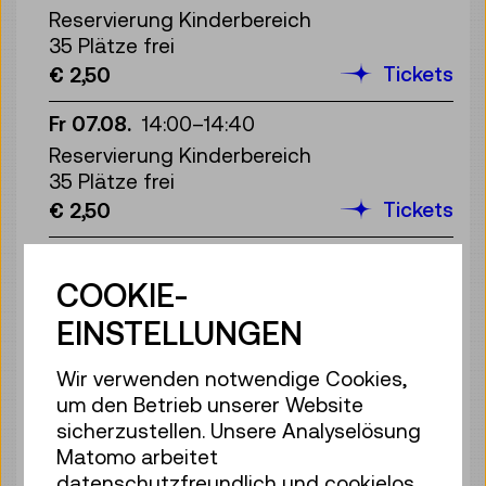
Reservierung Kinderbereich
35 Plätze frei
Tickets
€ 2,50
Fr 07.08.
14:00
–
14:40
Reservierung Kinderbereich
35 Plätze frei
Tickets
€ 2,50
Fr 07.08.
15:00
–
15:40
COOKIE-
Reservierung Kinderbereich
35 Plätze frei
EINSTELLUNGEN
Tickets
€ 2,50
Wir verwenden notwendige Cookies,
Fr 07.08.
16:00
–
16:40
um den Betrieb unserer Website
Reservierung Kinderbereich
sicherzustellen. Unsere Analyselösung
35 Plätze frei
Matomo arbeitet
Tickets
€ 2,50
datenschutzfreundlich und cookielos,