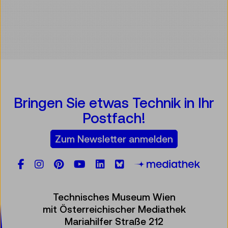
Bringen Sie etwas Technik in Ihr
Postfach!
Zum Newsletter anmelden
Facebook
Instagram
Pinterest
YouTube
LinkedIn
Bluesky
Öste
Technisches Museum Wien
mit Österreichischer Mediathek
Mariahilfer Straße 212