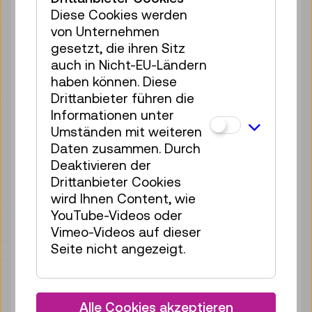
Sa 08.08.
17:00
–
17:40
Diese Cookies werden
von Unternehmen
Reservierung Kinderbereich
gesetzt, die ihren Sitz
35 Plätze frei
auch in Nicht-EU-Ländern
Tickets
€ 2,50
haben können. Diese
Drittanbieter führen die
So 09.08.
11:00
–
11:40
Informationen unter
Reservierung Kinderbereich
Umständen mit weiteren
35 Plätze frei
Daten zusammen. Durch
Tickets
€ 2,50
Deaktivieren der
Drittanbieter Cookies
So 09.08.
12:00
–
12:40
wird Ihnen Content, wie
Reservierung Kinderbereich
YouTube-Videos oder
35 Plätze frei
Vimeo-Videos auf dieser
Tickets
€ 2,50
Seite nicht angezeigt.
So 09.08.
13:00
–
13:40
Reservierung Kinderbereich
Alle Cookies akzeptieren
35 Plätze frei