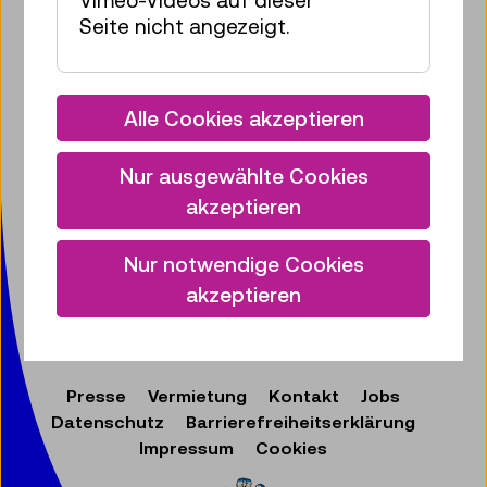
Vimeo-Videos auf dieser
Postfach!
Seite nicht angezeigt.
Zum Newsletter anmelden
Facebook
Instagram
Pinterest
YouTube
LinkedIn
Bluesky
Öste
Alle Cookies akzeptieren
Nur ausgewählte Cookies
Technisches Museum Wien
akzeptieren
mit Österreichischer Mediathek
Mariahilfer Straße 212
1140 Wien
Nur notwendige Cookies
T:
+ 43 1 899 98-0
akzeptieren
museumsbox@tmw.at
Presse
Vermietung
Kontakt
Jobs
Datenschutz
Barrierefreiheitserklärung
Impressum
Cookies