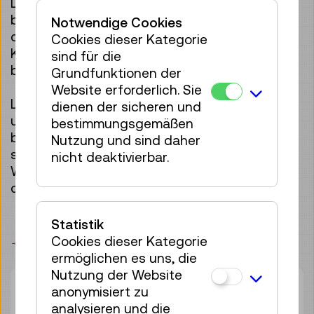
Lihotzky – sie und viele andere Frauen haben
bahnbrechende Pionierarbeit geleistet und
Notwendige Cookies
durch ihre Arbeit, ihr Wissen und ihre
Cookies dieser Kategorie
Kreativität viel zur Technikgeschichte
sind für die
beigetragen.
Grundfunktionen der
Website erforderlich. Sie
Lange blieben die Leistungen von Frauen
dienen der sicheren und
unsichtbar, oft standen sie im Schatten ihrer
bestimmungsgemäßen
berühmten Brüder, Väter oder Ehemänner. Wir
Nutzung und sind daher
stellen Leben und Schaffen von
nicht deaktivierbar.
Wissenschaftlerinnen und Technikerinnen in
den Fokus.
Statistik
Cookies dieser Kategorie
Merken
ermöglichen es uns, die
Nutzung der Website
Dauer:
45min
anonymisiert zu
Gruppengröße:
25
analysieren und die