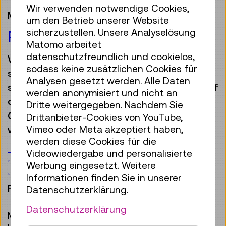
Wir verwenden notwendige Cookies,
Mensch & Gesellschaft
um den Betrieb unserer Website
sicherzustellen. Unsere Analyselösung
PATENTE FRAUEN
Matomo arbeitet
datenschutzfreundlich und cookielos,
Wissenschaft und Forschung waren immer
sodass keine zusätzlichen Cookies für
schon auch Frauensache. In dieser Führung
Analysen gesetzt werden. Alle Daten
stehen eben jene Frauen im Rampenlicht, auf
werden anonymisiert und nicht an
die, trotz herausragender Leistungen, in der
Dritte weitergegeben. Nachdem Sie
Geschichtsschreibung gerne vergessen
Drittanbieter-Cookies von YouTube,
wurde.
Vimeo oder Meta akzeptiert haben,
werden diese Cookies für die
Videowiedergabe und personalisierte
Werbung eingesetzt. Weitere
Jugendliche & Erwachsene
Informationen finden Sie in unserer
Führung
Datenschutzerklärung.
Datenschutzerklärung
Marie Curie, Ada Lovelace, Margarete Schütte-