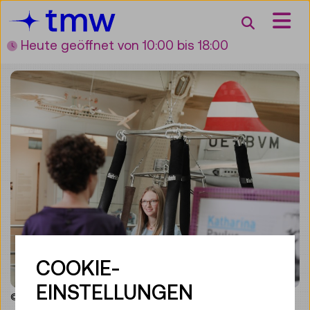
Accesskey [3]
Accesskey [1]
Accesskey [2]
Accesskey [4]
Zum Inhalt
Zum Hauptmenü
Zur Suche
Zur Zielgruppennavigation
Suche
Heute geöffnet
von 10:00 bis 18:00
COOKIE-
EINSTELLUNGEN
© Technisches Museum Wien/Christine Tschavoll