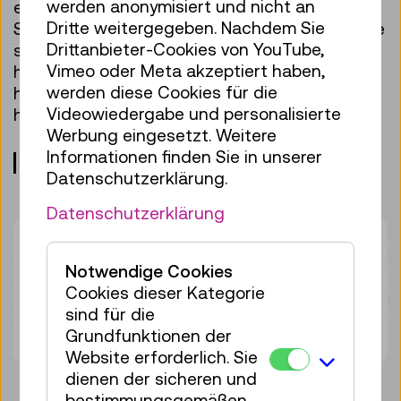
werden anonymisiert und nicht an
erzählen die über 200-jährige Geschichte des
Dritte weitergegeben. Nachdem Sie
Schienenverkehrs. Sie zeigen eindrucksvoll, wie
Drittanbieter-Cookies von YouTube,
sich das Verkehrssystem Eisenbahn entwickelt
Vimeo oder Meta akzeptiert haben,
hat und beweisen, dass Modelle nicht nur
werden diese Cookies für die
historisch bedeutsam sind, sondern auch
Videowiedergabe und personalisierte
heute noch große Faszination auslösen.
Werbung eingesetzt. Weitere
Informationen finden Sie in unserer
Treffpunkt: Eingangshalle, Ebene 0
Datenschutzerklärung.
Datenschutzerklärung
Dauer:
45min
Gruppengröße:
25
Notwendige Cookies
Cookies dieser Kategorie
Erwachsene
€ 5,50
sind für die
Unter 19 Jahren
€ 5,50
Grundfunktionen der
Website erforderlich. Sie
dienen der sicheren und
bestimmungsgemäßen