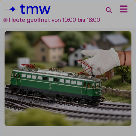
Accesskey [3]
Accesskey [1]
Accesskey [2]
Accesskey [4]
Zum Inhalt
Zum Hauptmenü
Zur Suche
Zur Zielgruppennavigation
Suche
Heute geöffnet
von 10:00 bis 18:00