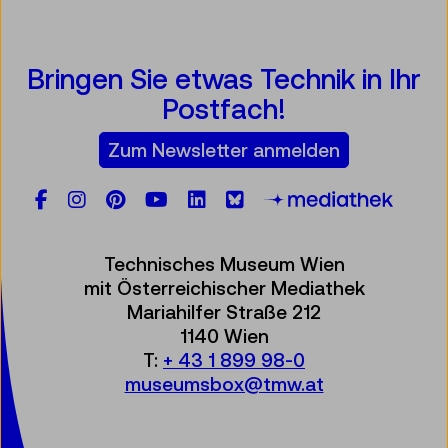
Bringen Sie etwas Technik in Ihr
Postfach!
Zum Newsletter anmelden
Facebook
Instagram
Pinterest
YouTube
LinkedIn
Bluesky
Öste
Technisches Museum Wien
mit Österreichischer Mediathek
Mariahilfer Straße 212
1140 Wien
T:
+ 43 1 899 98-0
museumsbox@tmw.at