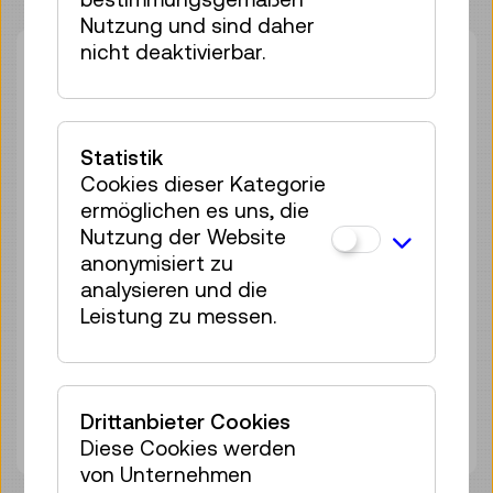
Nutzung und sind daher
nicht deaktivierbar.
So 09.08.
14:00
–
14:45
Führung
23 Plätze frei
Tickets
€ 5,50
Statistik
Cookies dieser Kategorie
Mo 17.08.
14:00
–
14:45
ermöglichen es uns, die
Nutzung der Website
Führung
anonymisiert zu
25 Plätze frei
analysieren und die
Tickets
€ 5,50
Leistung zu messen.
Fr 28.08.
14:00
–
14:45
Führung
25 Plätze frei
Drittanbieter Cookies
Tickets
€ 5,50
Diese Cookies werden
von Unternehmen