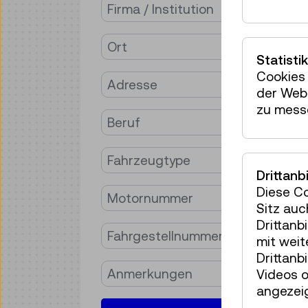
Firma / Institution
Ort
Statistik
Cookies 
Adresse
der Webs
zu mess
Beruf
Fahrzeugtype
Drittanb
Diese C
Motornummer
Sitz auc
Drittanb
Fahrgestellnummer
mit wei
Drittanb
Anmerkungen
Videos o
angezeig