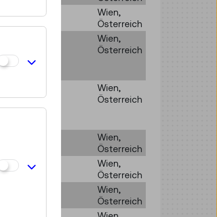
Steyr
Wien,
III
Österreich
Austro
Wien,
Fiat
Österreich
AFN
39
Austro
Wien,
Fiat
Österreich
AFN
39
Buick
Wien,
Österreich
Steyr
Wien,
XX
Österreich
Steyr
Wien,
XXX
Österreich
Saurer
Wien,