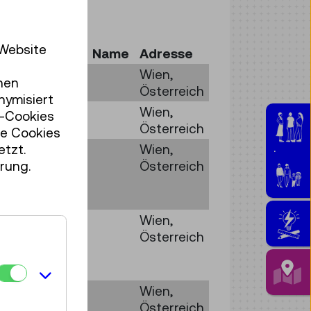
 Website
Type
Name
Adresse
Austro
Wien,
hen
Fiat
Österreich
nymisiert
Austro
Wien,
r-Cookies
Fiat
Österreich
se Cookies
etzt.
Austro
Wien,
Jugen
rung.
Fiat
Österreich
AFN
39
Austro
Wien,
Fiat
Österreich
AFN
39
Saurer
Wien,
2 BH
Österreich