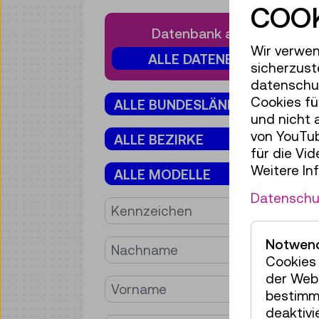
COOK
Datenbank auswählen
Wir verwen
ALLE DATENBANKEN
sicherzust
datenschut
Bundesland
Cookies fü
ALLE BUNDESLÄNDER / KRONLÄNDER
und nicht 
von YouTub
Bezirk
ALLE BEZIRKE
für die Vi
Weitere In
Type
ALLE MODELLE
Datenschu
Kennzeichen
Notwend
Nachname
Cookies 
der Webs
Vorname
bestimm
deaktivi