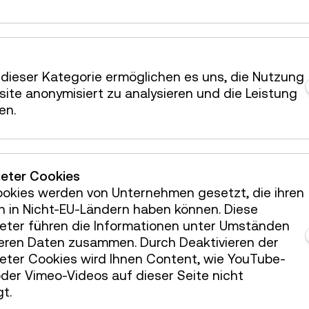
A61722
A65773
dieser Kategorie ermöglichen es uns, die Nutzung
ite anonymisiert zu analysieren und die Leistung
en.
A65960
ieter Cookies
ookies werden von Unternehmen gesetzt, die ihren
A299
h in Nicht-EU-Ländern haben können. Diese
ieter führen die Informationen unter Umständen
A5051
teren Daten zusammen. Durch Deaktivieren der
ieter Cookies wird Ihnen Content, wie YouTube-
A30944
der Vimeo-Videos auf dieser Seite nicht
t.
A19446