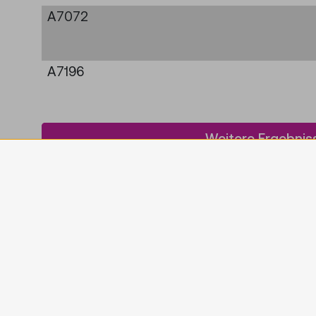
A7072
A7196
Weitere Ergebnis