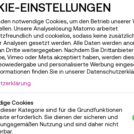
IE-EINSTELLUNGEN
174149 Ergebnisse gefunden
den notwendige Cookies, um den Betrieb unserer
Kennzeichen
ellen. Unsere Analyselösung Matomo arbeitet
A50266
zfreundlich und cookielos, sodass keine zusätzlic
r Analysen gesetzt werden. Alle Daten werden ano
A50477
an Dritte weitergegeben. Nachdem Sie Drittanbiete
e, Vimeo oder Meta akzeptiert haben, werden die
deowiedergabe und personalisierte Werbung einges
A61296
formationen finden Sie in unserer Datenschutzerklä
tzerklärung
A61297
ige Cookies
dieser Kategorie sind für die Grundfunktionen
ite erforderlich. Sie dienen der sicheren und
ungsgemäßen Nutzung und sind daher nicht
A61721
erbar.