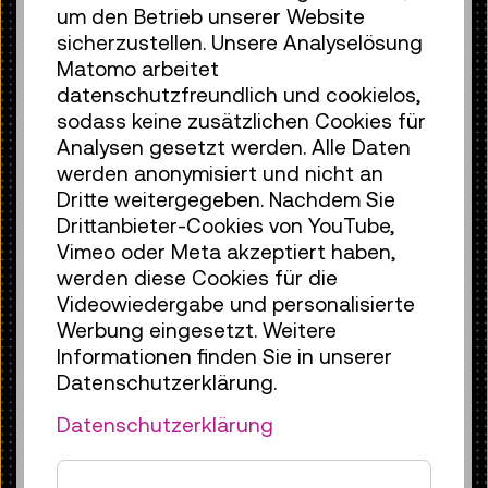
Wissenschaftler mit
um den Betrieb unserer Website
Industrieunternehmen und deren
sicherzustellen. Unsere Analyselösung
Problemen konfrontiert. Für Firmen
Matomo arbeitet
bieten wir Workshops in Robotik, 3D-
datenschutzfreundlich und cookielos,
Druck oder Mensch-Maschine-
sodass keine zusätzlichen Cookies für
Kollaboration an“, so Claudia Schickling,
Analysen gesetzt werden. Alle Daten
Leiterin der Pilotfabrik.
werden anonymisiert und nicht an
Die dritte Säule der Ideenschmiede ist
Dritte weitergegeben. Nachdem Sie
die Demonstrationsfabrik, deren Ziel
Drittanbieter-Cookies von YouTube,
Wissenstransfer ist. Im Rahmen von
Vimeo oder Meta akzeptiert haben,
Führungen wird Industrie 4.0 der
werden diese Cookies für die
Öffentlichkeit zugänglich gemacht,
Videowiedergabe und personalisierte
inklusive der Herstellung eines 3D-
Werbung eingesetzt. Weitere
Druckers, anhand dessen die
Informationen finden Sie in unserer
Digitalisierung eines
Datenschutzerklärung.
Produktionsprozesses verdeutlicht wird.
Datenschutzerklärung
Einer der KI-Forschungsschwerpunkte:
Machine Learning. Dabei werden
Algorithmen verwendet, um Daten zu