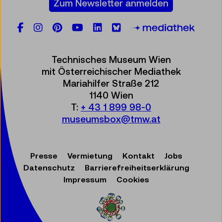
Zum Newsletter anmelden
Facebook
Instagram
Pinterest
YouTube
LinkedIn
Bluesky
Öste
Technisches Museum Wien
mit Österreichischer Mediathek
Mariahilfer Straße 212
1140 Wien
T:
+ 43 1 899 98-0
museumsbox@tmw.at
Presse
Vermietung
Kontakt
Jobs
Datenschutz
Barrierefreiheitserklärung
Impressum
Cookies