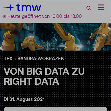
Accesskey [3]
Accesskey [1]
Accesskey [2]
Accesskey [4]
Zum Inhalt
Zum Hauptmenü
Zur Suche
Zur Zielgruppennavigation
Suche
Heute geöffnet
von 10:00 bis 18:00
TEXT: SANDRA WOBRAZEK
VON BIG DATA ZU
RIGHT DATA
Di 31. August 2021