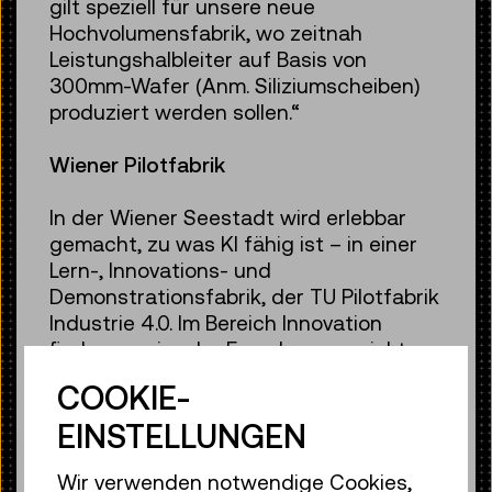
gilt speziell für unsere neue
Hochvolumensfabrik, wo zeitnah
Leistungshalbleiter auf Basis von
300mm-Wafer (Anm. Siliziumscheiben)
produziert werden sollen.“
Wiener Pilotfabrik
In der Wiener Seestadt wird erlebbar
gemacht, zu was KI fähig ist – in einer
Lern-, Innovations- und
Demonstrationsfabrik, der TU Pilotfabrik
Industrie 4.0. Im Bereich Innovation
finden praxisnahe Forschungsprojekte
mit der Industrie statt, während in der
COOKIE-
Lernfabrik Bachelor-, Master- und
Doktorarbeiten durchgeführt werden.
EINSTELLUNGEN
„Dabei werden kreative
Wissenschaftlerinnen und
Wir verwenden notwendige Cookies,