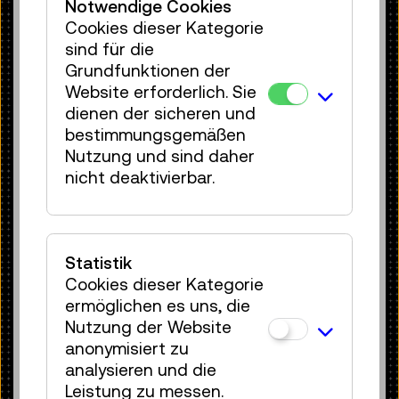
Notwendige Cookies
analysieren und digitale Zwillinge so zu
Cookies dieser Kategorie
trainieren, dass sie Voraussagen
sind für die
machen können, wie sich die Maschine
Grundfunktionen der
verhalten wird. Seit März 2021 ist die
Website erforderlich. Sie
Pilotfabrik Teil des bilateralen Projekts
dienen der sicheren und
EuProGigant, das die Plattform GAIA-X
bestimmungsgemäßen
nutzt, die eine sichere europäische
Nutzung und sind daher
Dateninfrastruktur schaffen soll. „Es
nicht deaktivierbar.
geht“, sagt Claudia Schickling, „um
Digitalisierung in der Produktion über
verschiedene Standorte und um
Vernetzung in
Statistik
Wertschöpfungsökosystemen.
Cookies dieser Kategorie
Datensouveränität ist ein großes
ermöglichen es uns, die
Thema, denn viele Unternehmen stellen
Nutzung der Website
ihre Daten nicht gerne zur Verfügung,
anonymisiert zu
weil sie nicht wissen, was damit
analysieren und die
passiert. KI kann diese Datenmengen
Leistung zu messen.