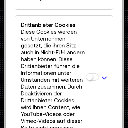
aber analysieren und Modelle feiner
ausarbeiten.“ „Daten sind das neue
Gold“ – dem kann die Pilotfabrik-Leiterin
nur zustimmen. „Es entstehen viele
Drittanbieter Cookies
Businessmodelle rund um Datenhandel.
Diese Cookies werden
Denn durch Daten kann man
von Unternehmen
Rückschlüsse ziehen und in vielen dieser
gesetzt, die ihren Sitz
Bereiche steckt KI dahinter – von
auch in Nicht-EU-Ländern
Spracherkennung bis zum autonomen
haben können. Diese
Fahren. Es geht darum,
Drittanbieter führen die
menschenzentrierte Fragen offen zu
Informationen unter
diskutieren, Datenschutz zu erhalten
Umständen mit weiteren
und aufzuklären, dass KI in einer immer
Daten zusammen. Durch
komplexer werdenden Produktionswelt
Deaktivieren der
Arbeit abnimmt und den Menschen
Drittanbieter Cookies
unterstützt.“
wird Ihnen Content, wie
YouTube-Videos oder
Vimeo-Videos auf dieser
Seite nicht angezeigt.